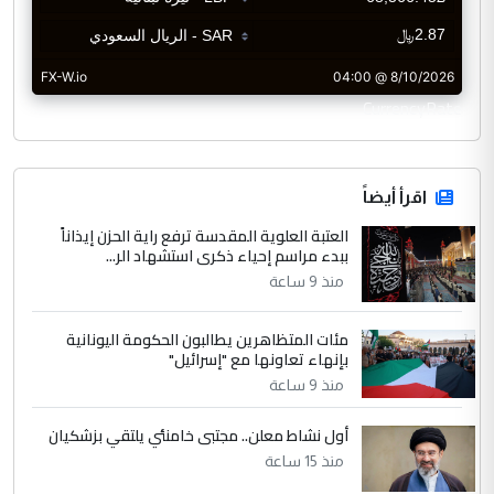
CurrencyRate
اقرأ أيضاً
العتبة العلوية المقدسة ترفع راية الحزن إيذاناً
ببدء مراسم إحياء ذكرى استشهاد الر...
منذ 9 ساعة
مئات المتظاهرين يطالبون الحكومة اليونانية
بإنهاء تعاونها مع "إسرائيل"
منذ 9 ساعة
أول نشاط معلن.. مجتبى خامنئي يلتقي بزشكيان
منذ 15 ساعة