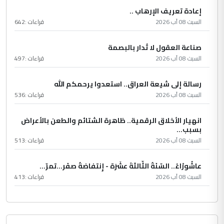
إعادة تعريف الإرهاب ..
السبت 08 آب 2026
قراءات :
642
صناعة العقول لا تُدار بالبصمة
السبت 08 آب 2026
قراءات :
497
رسالة إلى شيعة العراق.. استعدوا يرحمكم الله
السبت 08 آب 2026
قراءات :
536
انهيار الأخلاق الرقمية.. ظاهرة الشتائم والطعن بالأعراض
بسبب...
السبت 08 آب 2026
قراءات :
513
عاشُورْاءُ.. السّنَةُ الثّالثةَ عشَرَة - إِنتفاضةُ صفَر…تمرّ...
السبت 08 آب 2026
قراءات :
413