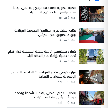
العتبة العلوية المقدسة ترفع راية الحزن إيذاناً
التعليق : تحيه اخويه حسينيه اي انسان مهما
ببدء مراسم إحياء ذكرى استشهاد الر...
كان محدود المعرفه بتفاصيل احداث المنطقه
منذ 9 ساعة
يقول بما لايقبل ...
أردوغان يؤكد ان اتفاقية مكة للدفاع
الموضوع :
مئات المتظاهرين يطالبون الحكومة اليونانية
المشترك لا تستهدف أية دولة ومفتوحة لانضمام
بإنهاء تعاونها مع "إسرائيل"
الدول الشقيقة
منذ 9 ساعة
كربلاء:مستشفى تابعة للعتبة الحسينية تعلن نجاح
5
يوسف غزوان عصمت
(400) عملية لزراعة نخاع العظم للبا...
التعليق : بكالوريوس فيزياء طبية متزوج و
منذ 9 ساعة
زوجتي أيضا بكالوريوس سكني بغداد أرغب في
إكمال دراستي داخل ...
قرار حكومي يخص الموافقات الخاصة بالحصص
الوقودية للمولدات الأهلية
السعودية توافق على الاستمرار في
الموضوع :
إعطاء 100 منحة دراسية للطلبة العراقيين في
منذ 10 ساعة
جامعاتها سنويا
بغداد.. الدفاع المدني ينقذ 50 شخصاً ويخمد
حريقاً كبيراً في منطقة الكرادة
منذ 10 ساعة