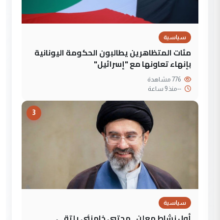
سياسية
مئات المتظاهرين يطالبون الحكومة اليونانية
بإنهاء تعاونها مع "إسرائيل"
776 مشاهدة
--
منذ 9 ساعة
3
سياسية
أول نشاط معلن.. مجتبى خامنئي يلتقي