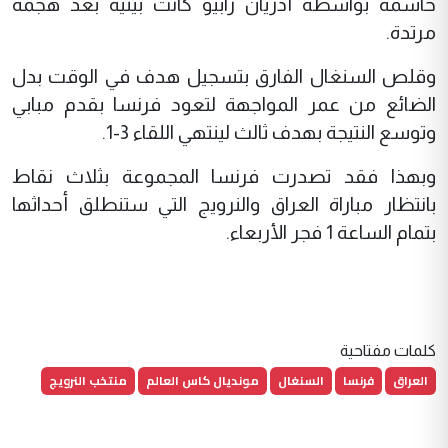
حاسمة بواسطة أدريان رابيو كانت بينية بعد هجمة
مرتدة.
وقلص السنغال الفارق بتسجيل هدف في الوقت بدل
الضائع من عمر المواجهة لتعود فرنسا بقدم مبابي
وتوسع النتيجة بهدف ثالث لينتهي اللقاء 3-1.
وبهذا فقد تصدرت فرنسا المجموعة بثلاث نقاط
بانتظار مباراة العراق والنرويج التي ستنطلق أحداثها
بتمام الساعة 1 فجر الأربعاء.
كلمات مفتاحية
العراق
فرنسا
السنغال
مونديال كاس العالم
منتخب النرويج