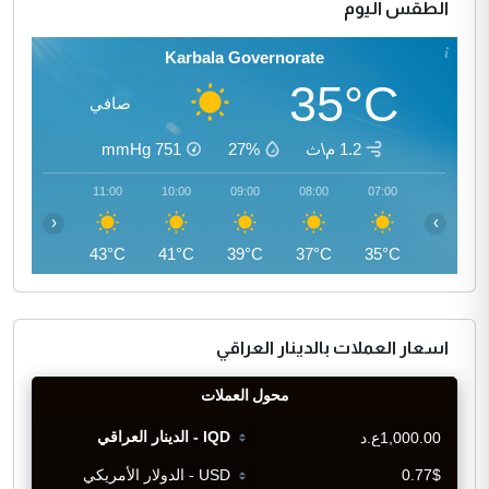
الطقس اليوم
Karbala Governorate
35°C
صافي
1.2 م\ث
27%
751
mmHg
12:00
11:00
10:00
09:00
08:00
07:00
‹
›
45°C
43°C
41°C
39°C
37°C
35°C
اسعار العملات بالدينار العراقي