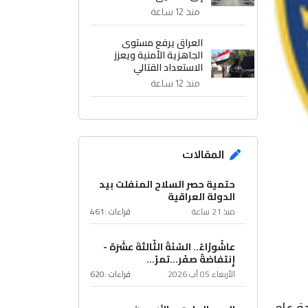
منذ 12 ساعة
العراق يرفع مستوى
الجاهزية الأمنية ويعزز
الاستعداد القتالي
منذ 12 ساعة
المقالات
حتمية حصر السلاح المنفلت بيد
الدولة العراقية
منذ 21 ساعة
قراءات :
461
عاشُورْاءُ.. السّنَةُ الثّالثةَ عشَرَة -
إِنتفاضةُ صفَر…تمرّ...
الأربعاء 05 آب 2026
قراءات :
620
ة عام