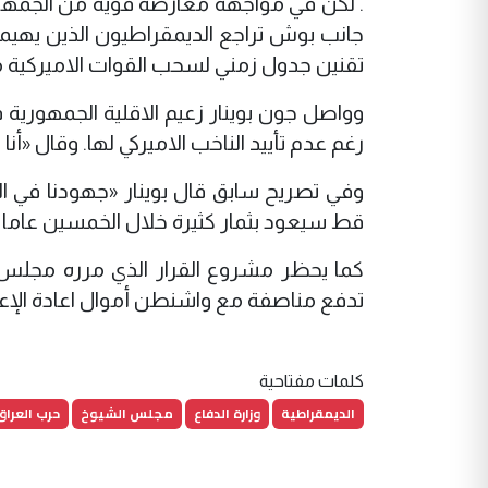
. لكن في مواجهة معارضة قوية من الجمهو
جانب بوش تراجع الديمقراطيون الذين يهيم
تقنين جدول زمني لسحب القوات الاميركية م
وواصل جون بوينار زعيم الاقلية الجمهورية
رغم عدم تأييد الناخب الاميركي لها. وقال «أنا 
وفي تصريح سابق قال بوينار «جهودنا في ال
قط سيعود بثمار كثيرة خلال الخمسين عاما ا
كما يحظر مشروع القرار الذي مرره مجلس ا
تدفع مناصفة مع واشنطن أموال اعادة الإعم
كلمات مفتاحية
الديمقراطية
وزارة الدفاع
مجلس الشيوخ
حرب العراق