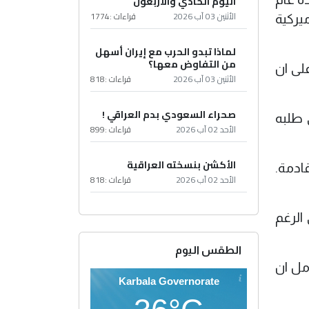
اليوم الحادي والأربعون
الأثنين 03 آب 2026
قراءات :
1774
يركية
لماذا تبدو الحرب مع إيران أسهل
من التفاوض معها؟
ر دولار للحربين على ان
الأثنين 03 آب 2026
قراءات :
818
صحراء السعودي بدم العراقي !
 طلبه
الأحد 02 آب 2026
قراءات :
899
الأكشن بنسخته العراقية
ادمة.
الأحد 02 آب 2026
قراءات :
818
الرغم
الطقس اليوم
مل ان
Karbala Governorate