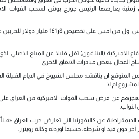
ل زمنية يعارضها الرئيس جورج بوش لسحب القوات الام
وبأغلبية 268 صوتا واعتراض 155 وافق المجلس اول من امس على تخصيص 8ر161 مليا
ع الاميركية (البنتاغون) تقل قليلا عن المبلغ الاصلي الذي
المتوقع ان يناقشه مجلس الشيوخ في الايام القليلة الق
شروع ام لا.
عجزهم عن فرض سحب القوات الاميركية من العراق على 
النواب.
ديمقراطية عن كاليفورنيا التي تعارض حرب العراق «فلنأ
ر آخر دون قيد او شرط»، حسبما اوردته وكالة رويترز.