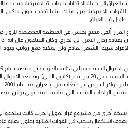
لعراق الى حملة الانتخابات الرئاسية الاميركية حيث دعا ا
 للقوات الاميركية من هناك بينما تحدث جون ماكين ا
طويل في العراق.
قرار ألقى محتج يجلس في المنطقة المخصصة للزوار دو
تاده رجال الامن الى الخارج. وكان البنتاغون قال انه اذا 
فراد سيبدأ الشهر القادم ولن يمكنه دفع رواتب جنود ا
بعد وقت طويل من تولي رئيس اميركي جديد المنصب في 20 من يناير (كانون الثاني). وبدفعة ال
يكون الكونغرس قد خصص اكث
ضخمة في الولايات المتحدة التي تفاقمت منذ تولي بوش منصب
نسخة أخرى من مشروع قرار تمويل الحرب كانت ستدعو الى 