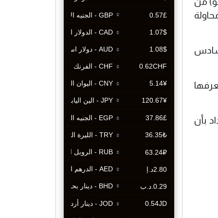
و) من
حاولة
لسادس
عرفها
د بأن