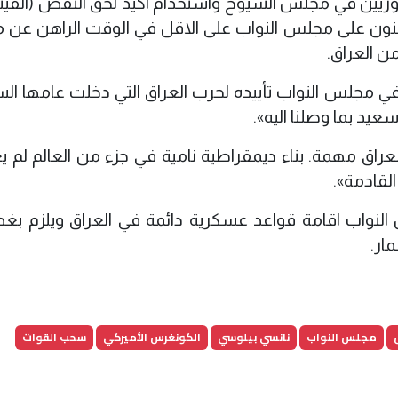
ريين في مجلس الشيوخ واستخدام اكيد لحق النقض (الفيت
نون على مجلس النواب على الاقل في الوقت الراهن عن م
ن العراق.
 في مجلس النواب تأييده لحرب العراق التي دخلت عامها ا
سعيد بما وصلنا اليه».
عراق مهمة. بناء ديمقراطية نامية في جزء من العالم لم ي
لقادمة».
لنواب اقامة قواعد عسكرية دائمة في العراق ويلزم بغدا
ار.
مجلس النواب
نانسي بيلوسي
الكونغرس الأميركي
سحب القوات