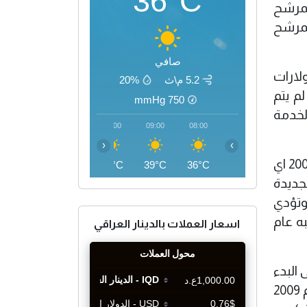
36°C
لمرشح
لمرشح
صافي
لارات
5.2 م\ث
20%
لم يتم
mmHg
750
لخدمة
12:00
11:00
10:00
09:00
08:00
‹
›
وتقول لجنة المخصصات في مجلس النواب ان الاموال الجديدة ستلبي تكاليف الحرب حتى منتصف عام 2009 اي
45°C
43°C
41°C
39°C
36°C
اموال الجديدة
ر من 800 مليار دولار للحربين في افغانستان والعراق منذ عام 2001 . وتؤدي
ه عام
اسعار العملات بالدينار العراقي
البدء
فورا في سحب القوات الاميركية من العراق بهدف استكمال سحب كل القوات القتالية بحلول نهاية عام 2009