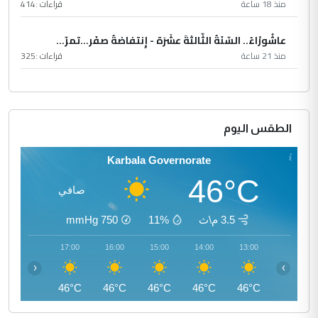
منذ 18 ساعة
قراءات :
414
عاشُورْاءُ.. السّنَةُ الثّالثةَ عشَرَة - إِنتفاضةُ صفَر…تمرّ...
منذ 21 ساعة
قراءات :
325
الطقس اليوم
Karbala Governorate
46°C
صافي
3.5 م\ث
11%
750
mmHg
18:00
17:00
16:00
15:00
14:00
13:00
‹
›
45°C
46°C
46°C
46°C
46°C
46°C