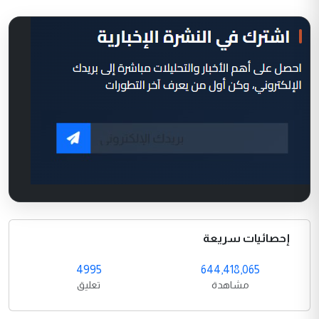
إحصائيات سريعة
4995
644,418,065
مشاهدة
تعليق