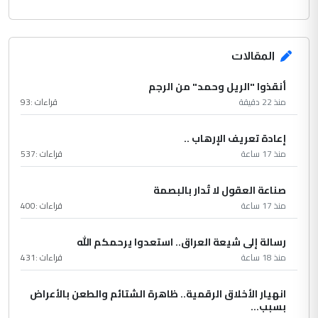
المقالات
أنقذوا "الريل وحمد" من الرجم
منذ 22 دقيقة
قراءات :
93
إعادة تعريف الإرهاب ..
منذ 17 ساعة
قراءات :
537
صناعة العقول لا تُدار بالبصمة
منذ 17 ساعة
قراءات :
400
رسالة إلى شيعة العراق.. استعدوا يرحمكم الله
منذ 18 ساعة
قراءات :
431
انهيار الأخلاق الرقمية.. ظاهرة الشتائم والطعن بالأعراض
بسبب...