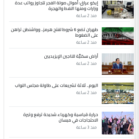
نتشرف بلقاء السيد احمد الصافي في العتبات
إيكو عراق: أموال صولة الفجر تتجاوز رواتب عدة
وزارات ومنها النفط والهجرة
الحسنية لزرع ...
منذ 2 ساعة
مكتب السيد احمد الصافي : لا يوجود
الموضوع :
لدينا اي حساب على الفيس بوك وتويتر
طهران تضع 6 شروط لفتح هرمز.. وواشنطن تراهن
على الضغوط
منذ 2 ساعة
أراض سكنيَّة للناجين الإيزيديين
منذ 2 ساعة
اليوم.. ثلاثة تشريعات على طاولة مجلس النواب
منذ 2 ساعة
حرارة قياسية وكهرباء شحيحة ترفع وتيرة
الاحتجاجات في ميسان
منذ 3 ساعة