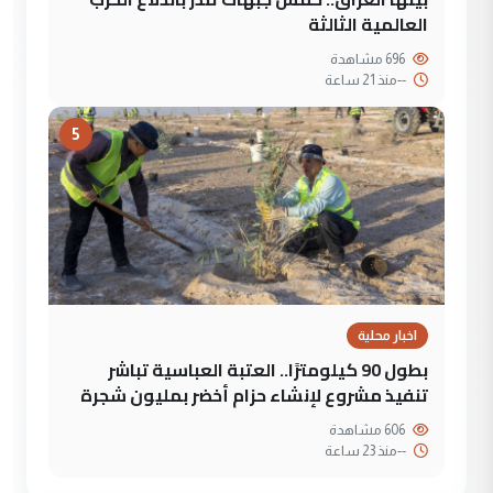
العالمية الثالثة
696 مشاهدة
--
منذ 21 ساعة
5
اخبار محلية
بطول 90 كيلومترًا.. العتبة العباسية تباشر
تنفيذ مشروع لإنشاء حزام أخضر بمليون شجرة
606 مشاهدة
--
منذ 23 ساعة