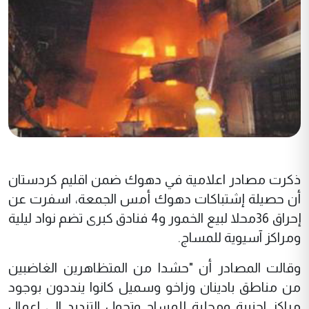
ذكرت مصادر اعلامية في دهوك ضمن اقليم كردستان
أن حصيلة إشتباكات دهوك أمس الجمعة، اسفرت عن
إحراق 36محلا لبيع الخمور و4 فنادق كبرى تضم نواد ليلية
ومراكز آسيوية للمساج.
وقالت المصادر أن "حشدا من المتظاهرين الغاضبين
من مناطق بادينان وزاخو وسميل كانوا ينددون بوجود
مراكز اجنبية ومحلية للمساج وتحول التنديد الى اعمال