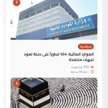
2
سياسية
الموارد المائية: 454 تجاوزاً على دجلة تعود
لجهات متنفذة
1170 مشاهدة
--
منذ 14 ساعة
3