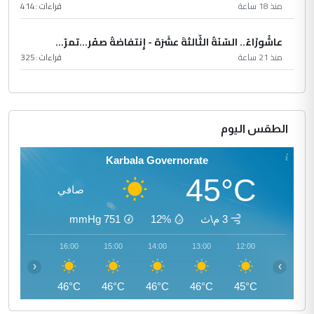
منذ 18 ساعة
قراءات :
414
عاشُورْاءُ.. السّنَةُ الثّالثةَ عشَرَة - إِنتفاضةُ صفَر…تمرّ...
منذ 21 ساعة
قراءات :
325
الطقس اليوم
Karbala Governorate
45°C
صافي
3 م\ث
12%
751
mmHg
17:00
16:00
15:00
14:00
13:00
12:00
‹
›
46°C
46°C
46°C
46°C
46°C
45°C