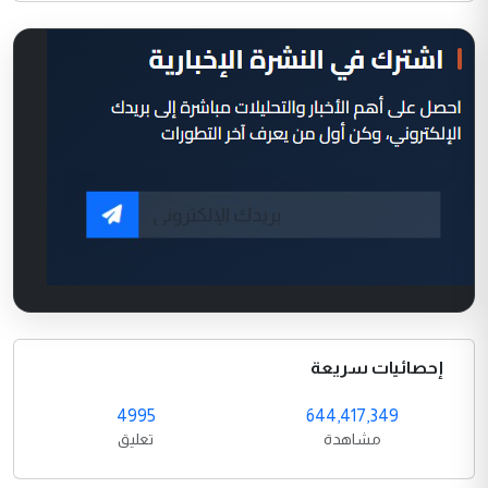
إحصائيات سريعة
4995
644,417,349
مشاهدة
تعليق