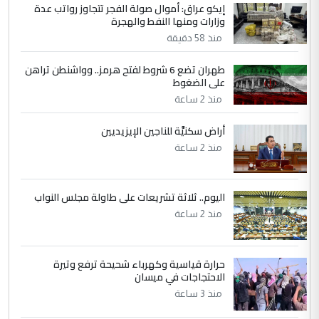
نتشرف بلقاء السيد احمد الصافي في العتبات
إيكو عراق: أموال صولة الفجر تتجاوز رواتب عدة
وزارات ومنها النفط والهجرة
الحسنية لزرع ...
منذ 58 دقيقة
مكتب السيد احمد الصافي : لا يوجود
الموضوع :
لدينا اي حساب على الفيس بوك وتويتر
طهران تضع 6 شروط لفتح هرمز.. وواشنطن تراهن
على الضغوط
منذ 2 ساعة
أراض سكنيَّة للناجين الإيزيديين
منذ 2 ساعة
اليوم.. ثلاثة تشريعات على طاولة مجلس النواب
منذ 2 ساعة
حرارة قياسية وكهرباء شحيحة ترفع وتيرة
الاحتجاجات في ميسان
منذ 3 ساعة