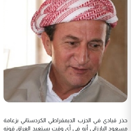
حذر قيادي في الحزب الديمقراطي الكردستاني بزعامة
مسعود البارزاني أنه في أي وقت يستعيد العراق قوته