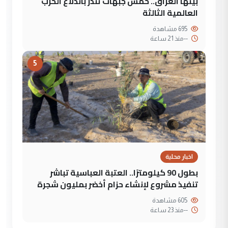
بينها العراق.. خمس جبهات تنذر باندلاع الحرب
العالمية الثالثة
695 مشاهدة
--
منذ 21 ساعة
5
اخبار محلية
بطول 90 كيلومترًا.. العتبة العباسية تباشر
تنفيذ مشروع لإنشاء حزام أخضر بمليون شجرة
605 مشاهدة
--
منذ 23 ساعة