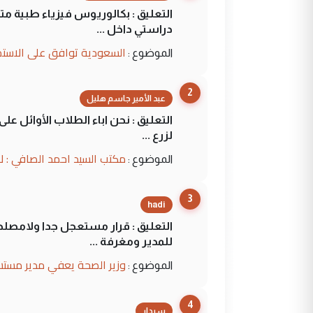
التعليق : بكالوريوس فيزياء طبية م
دراستي داخل ...
السعودية توافق على الاستمرار في إعطاء 100 منحة دراسية للطل
الموضوع :
2
عبد الأمير جاسم هليل
التعليق : نحن اباء الطلاب الأوائل ع
لزرع ...
مكتب السيد احمد الصافي : ل
الموضوع :
3
hadi
التعليق : قرار مستعجل جدا ولامصلحة
للمدير ومغرفة ...
وزير الصحة يعفي مدير مستش
الموضوع :
4
سردار