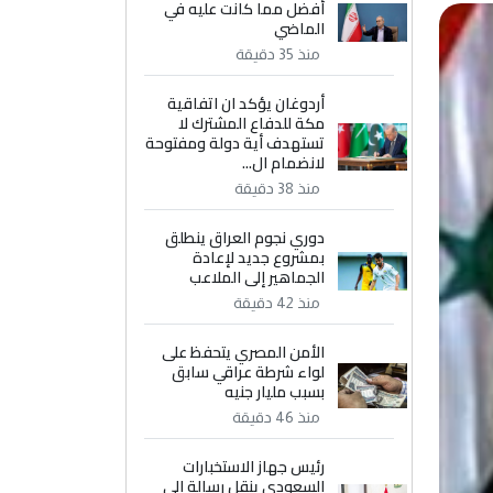
أفضل مما كانت عليه في
الماضي
منذ 35 دقيقة
أردوغان يؤكد ان اتفاقية
مكة للدفاع المشترك لا
تستهدف أية دولة ومفتوحة
لانضمام ال...
منذ 38 دقيقة
دوري نجوم العراق ينطلق
بمشروع جديد لإعادة
الجماهير إلى الملاعب
منذ 42 دقيقة
الأمن المصري يتحفظ على
لواء شرطة عراقي سابق
بسبب مليار جنيه
منذ 46 دقيقة
رئيس جهاز الاستخبارات
السعودي ينقل رسالة إلى