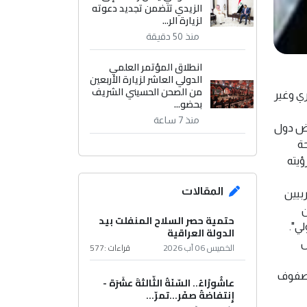
الزيدي تتضمن تجديد دعوته
لزيارة الر...
منذ 50 دقيقة
انطلاق المؤتمر العلمي
الدولي العاشر لزيارة الأربعين
من الصحن الحسيني الشريف
ي وغير
بحضو...
منذ 7 ساعة
عض دول
ة
ؤيته
المقالات
بيين
ن
حتمية حصر السلاح المنفلت بيد
ي".
الدولة العراقية
ل
الخميس 06 آب 2026
قراءات :
577
ي صفوف
عاشُورْاءُ.. السّنَةُ الثّالثةَ عشَرَة -
إِنتفاضةُ صفَر…تمرّ...