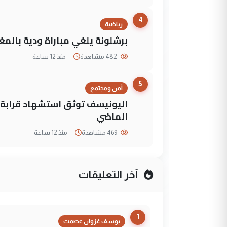
4
رياضية
برشلونة يلغي مباراة ودية بالمغ
482 مشاهدة
--
منذ 12 ساعة
5
أمن ومجتمع
الماضي
469 مشاهدة
--
منذ 12 ساعة
آخر التعليقات
1
يوسف غزوان عصمت