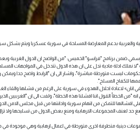
ية والعربية بدعم المعارضة المسلحة في سورية عسكريا ويتم بشكل سر
 الرسمي ضمن برنامج "فراسو" الخميس: "من الواضح ان الدول الغربية وب
 نملك ادلة مادية تدل على ان هذه الدول تتدخل في المواجهات المسلح
كومات ليست متورطة مباشرة"، واشار الى ان "الرابط واضح جدا ويمكن ر
ها للكفاح المسلح".
في انان» لاعادة احلال الهدوء في سورية على الرغم من فشلها والقاء الغر
ه "من الخطأ القول اننا افشلنا هذه الخطة"، ولفت الى ان "الغربيين الذي
ى افشالها للتمكن من اتهام سورية وادانتها من قبل مجلس الامن الدول
وضع حد لعنف المجموعات الارهابية ومنع بعض الدول من تسليحها ولا تزا
ومجموعات دينية متطرفة اخرى متورطة في اعمال ارهابية وهي موجودة ف