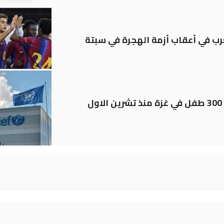
رب في أعقاب أزمة الهجرة في سبتة
اليونيسف توثق استشهاد قرابة 300 طفل في غزة منذ تشرين الاول