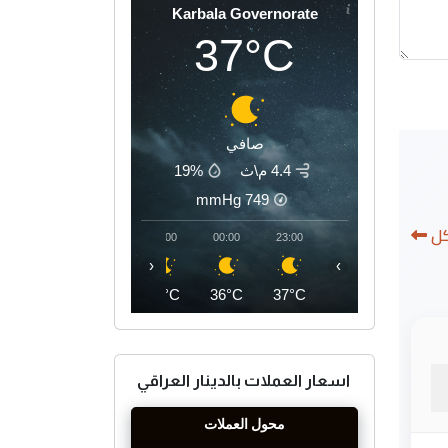
Karbala Governorate
37°C
صافي
4.4 م\ث
19%
mmHg
749
كل
03:00
02:00
01:00
00:00
23:00
‹
›
34°C
34°C
35°C
36°C
37°C
اسعار العملات بالدينار العراقي