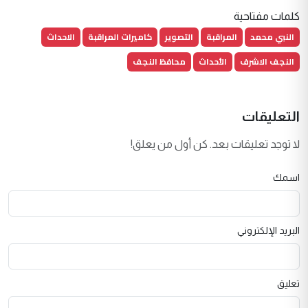
كلمات مفتاحية
النبي محمد
المراقبة
التصوير
كاميرات المراقبة
الاحداث
النجف الاشرف
الأحداث
محافظ النجف
التعليقات
لا توجد تعليقات بعد. كن أول من يعلق!
اسمك
البريد الإلكتروني
تعليق