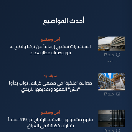
أحدث المواضيع
أمن ومجتمع
الاستخبارات تستدرج إرهابياً من تركيا وتطيح به
فور وصوله مطار بغداد
منذ 17
ساعة
سياسية
مغالاة "فلكية" في مصفى كربلاء.. نواب بدأوا
"نبش" العقود وتقديمها للزيدي
منذ 17
ساعة
أمن ومجتمع
بينهم مشمولون بالعفو.. الإفراج عن 519 سجيناً
بقرارات قضائية في العراق
منذ 19