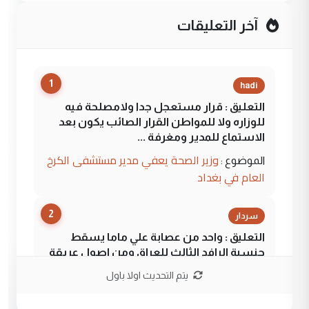
آخر التعليقات
1
hadi
التعليق : قرار مستعجل جدا ولامصلحة فيه
للوزاره ولا للمواطن القرار الصائب يكون بعد
الاستماع للمدير ومغرفة ...
وزير الصحة يعفي مدير مستشفى الكرخ
الموضوع :
العام في بغداد
2
سردار
التعليق : واحد من عصابة علي ماما يسقط
جنسية الرافد الثالث للعراق ومن اصول عريقة
ابا فرات ...
يتم التحديث اولا باول
الجواهري يرد على صدام حسين سل
الموضوع :
مضجعيك يابن الزنا (نص كامل)