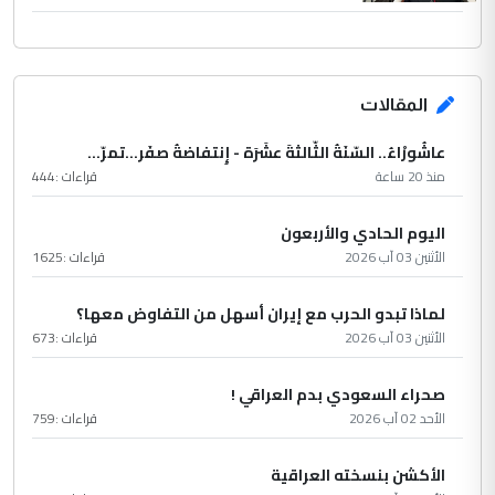
المقالات
عاشُورْاءُ.. السّنَةُ الثّالثةَ عشَرَة - إِنتفاضةُ صفَر…تمرّ...
منذ 20 ساعة
قراءات :
444
اليوم الحادي والأربعون
الأثنين 03 آب 2026
قراءات :
1625
لماذا تبدو الحرب مع إيران أسهل من التفاوض معها؟
الأثنين 03 آب 2026
قراءات :
673
صحراء السعودي بدم العراقي !
الأحد 02 آب 2026
قراءات :
759
الأكشن بنسخته العراقية