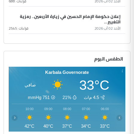
الأحد 02 آب 2026
قراءات :
688
إعلان حكومة الإمام الحسين في زيارة الأربعين.. رمزية
التغيير...
الأحد 02 آب 2026
قراءات :
2545
الطقس اليوم
Karbala Governorate
33°C
صافي
4.5 م\ث
21%
751
mmHg
11:00
10:00
09:00
08:00
07:00
06:00
‹
›
44°C
42°C
40°C
37°C
34°C
33°C