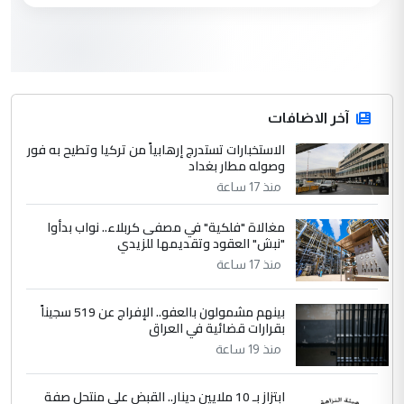
3
سردار
التعليق : واحد من عصابة علي ماما يسقط
جنسية الرافد الثالث للعراق ومن اصول عريقة
ابا فرات ...
آخر الاضافات
الجواهري يرد على صدام حسين سل
الاستخبارات تستدرج إرهابياً من تركيا وتطيح به فور
الموضوع :
وصوله مطار بغداد
مضجعيك يابن الزنا (نص كامل)
منذ 17 ساعة
4
حيدر عاشور
مغالاة "فلكية" في مصفى كربلاء.. نواب بدأوا
"نبش" العقود وتقديمها للزيدي
التعليق : تحياتي لك استاذ حامدتركان. كلام
منذ 17 ساعة
دقيق ومسؤول؛ فالاستثمار الحقيقي للإنسان
وثروات البلد يعتمد على الكفاءة ...
بينهم مشمولون بالعفو.. الإفراج عن 519 سجيناً
بين الإهمال واغتصاب الأرض.. بلاد
الموضوع :
بقرارات قضائية في العراق
الرافدين تعاني الجفاف والتصحر!!
منذ 19 ساعة
5
علي
ابتزاز بـ 10 ملايين دينار.. القبض على منتحل صفة