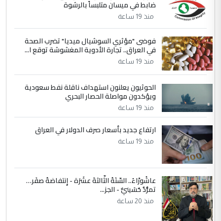
ضابط في ميسان متلبساً بالرشوة
التعليق : هذه الزيارة تنفع لبنان، دون الشعب
منذ 19 ساعة
العراقي، الذي احترق بحر الصيف، في حين
حكومة الزيدي ...
فوضى "مؤثري السوشيال ميديا" تضرب الصحة
نواف سلام في بغداد.. "الفيول" مقابل
الموضوع :
في العراق.. تجارة الأدوية المغشوشة توقع ا...
تصدير النفط العراقي
منذ 19 ساعة
الحوثيون يعلنون استهداف ناقلة نفط سعودية
ويؤكدون مواصلة الحصار البحري
منذ 19 ساعة
ارتفاع جديد بأسعار صرف الدولار في العراق
منذ 19 ساعة
عاشُورْاءُ.. السّنَةُ الثّالثةَ عشَرَة - إِنتفاضةُ صفَر…
تمرُّدٌ حُسَينيٌّ - الجز...
منذ 20 ساعة