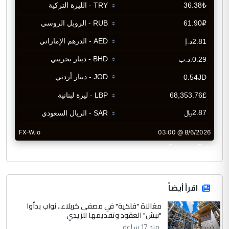
CurrencyRate
اقرأ أيضاً
مغالاة "فلكية" في مصفى كربلاء.. نواب بدأوا
"نبش" العقود وتقديمها للزيدي
منذ 17 ساعة