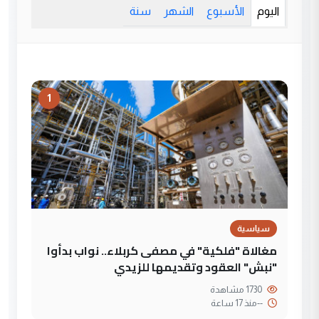
اليوم
الأسبوع
الشهر
سنة
1
سياسية
مغالاة "فلكية" في مصفى كربلاء.. نواب بدأوا
"نبش" العقود وتقديمها للزيدي
1730 مشاهدة
--
منذ 17 ساعة