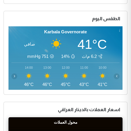
الطقس اليوم
Karbala Governorate
41°C
صافي
6.2 م\ث
14%
751
mmHg
15:00
14:00
13:00
12:00
11:00
10:00
‹
›
46°C
46°C
46°C
45°C
43°C
41°C
اسعار العملات بالدينار العراقي