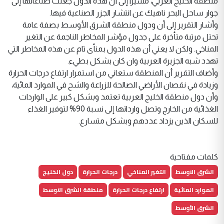
منطقة الخليج العربي، مشيراً إلى أن هذه الدول جعلت صناعاتها إلى
جوار ساحل البحر ناهيك عن انتشار الجزر الصناعية فيها.
وأشار التقرير إلى أن ودول منطقة الشرق الأوسط بصفة عامة
تحتل مرتبة متأخرة على جدول مؤشر المخاطر الناجمة عن التغير
المناخي. ولكن لا يعني أن هذه الدول بمنأى تام عن هذه المخاطر التي
تهدد شبه الجزيرة العربية وان كان بشكل بطيء.
وأضاف التقرير أن المنطقة ستعاني من استمرار ارتفاع درجات الحرارة
وزيادة في نقصان الأراضي الصالحة للزراعة والشح في الموارد المائية،
وأن دول منطقة الخليج العربية تعتمد وبشكل كبير على الواردات
الغذائية من الخارج وتصل وارداتها إلى نسبة 90% لتوفير الغذاء
للسكان الذين يزداد عددهم وبشكل متسارع.
كلمات مفتاحية
الشرق الاوسط
التغير المناخي
درجات الحرارة
دول الخليج
الموارد المائية
ارتفاع درجات الحرارة
منطقة الشرق الاوسط
الشرق الأوسط