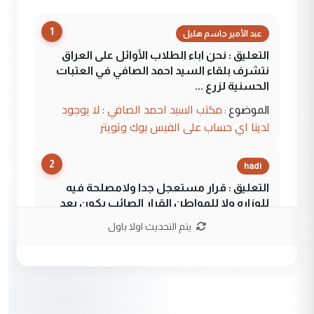
1
عبد الأمير جاسم هليل
التعليق : نحن اباء الطلاب الأوائل على العراق
نتشرف بلقاء السيد احمد الصافي في العتبات
الحسنية لزرع ...
مكتب السيد احمد الصافي : لا يوجود
الموضوع :
لدينا اي حساب على الفيس بوك وتويتر
2
hadi
التعليق : قرار مستعجل جدا ولامصلحة فيه
للوزاره ولا للمواطن القرار الصائب يكون بعد
الاستماع للمدير ومغرفة ...
يتم التحديث اولا باول
وزير الصحة يعفي مدير مستشفى الكرخ
الموضوع :
العام في بغداد
3
سردار