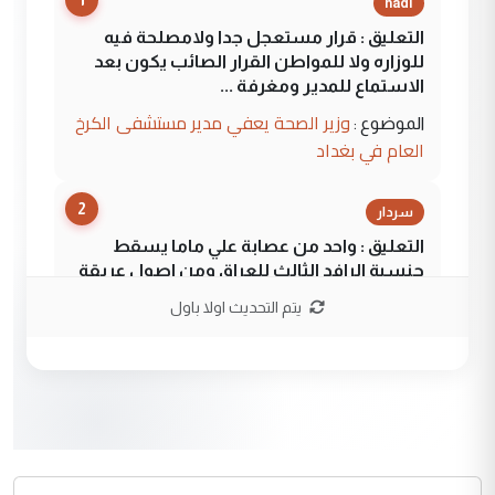
hadi
التعليق : قرار مستعجل جدا ولامصلحة فيه
للوزاره ولا للمواطن القرار الصائب يكون بعد
الاستماع للمدير ومغرفة ...
وزير الصحة يعفي مدير مستشفى الكرخ
الموضوع :
العام في بغداد
2
سردار
التعليق : واحد من عصابة علي ماما يسقط
جنسية الرافد الثالث للعراق ومن اصول عريقة
ابا فرات ...
يتم التحديث اولا باول
الجواهري يرد على صدام حسين سل
الموضوع :
مضجعيك يابن الزنا (نص كامل)
3
سردار
التعليق : واحد من عصابة علي ماما يسقط
جنسية الرافد الثالث للعراق ومن اصول عريقة