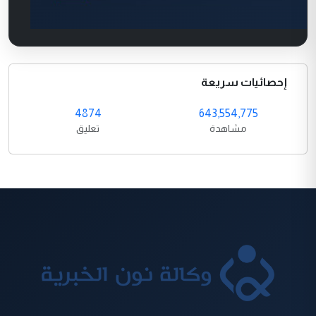
إحصائيات سريعة
4874
643,554,775
مشاهدة
تعليق