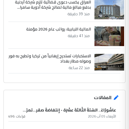
العراق يكسب دعوى قضائية تلزم شركة أردنية
بدفع مبالغ مالية لصالح شركة أدوية سامرا...
منذ 39 دقيقة
المالية النيابية: رواتب عام 2026 مؤمنة
منذ 41 دقيقة
الاستخبارات تستدرج إرهابياً من تركيا وتطيح به فور
وصوله مطار بغداد
منذ 22 ساعة
المقالات
عاشُورْاءُ.. السّنَةُ الثّالثةَ عشَرَة - إِنتفاضةُ صفَر…تمرّ...
الأربعاء 05 آب 2026
قراءات :
496