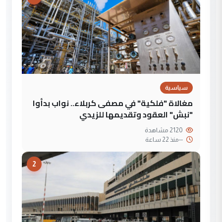
سياسية
مغالاة "فلكية" في مصفى كربلاء.. نواب بدأوا
"نبش" العقود وتقديمها للزيدي
2120 مشاهدة
--
منذ 22 ساعة
2