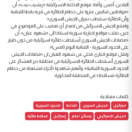
البلدين، أمس. وأفاد موقع الاذاعة الاسرائيلية «ريشيت بيت»، أن
«مواطنين لبنانيين عثروا على حطام الطائرة في قرية يانطا اللبنانية
وأن الطائرة سقطت بنيران الجيش السوري».
وامتنع الجيش الاسرائيلي من اصدار أي تعقيب على الموضوع، في
حين، نقلت مواقع اخبارية سورية استنادا الى «شهود عيان»، أن
«مضادات الجيش السوري أسقطت طائرة اسرائيلية من دون طيار
على الحدود السورية - اللبنانية اليوم (امس)».
ونقل موقع اخباري محلي عن شهود العيان ان «مضادات الجيش
السوري أسقطت الطائرة الاسرائيلية في منطقة دير العشائر على
الحدود السورية اللبنانية»، وأنهم شاهدوا «أجزاء مشتعلة من حطام
الطائرة تتساقط» في المنطقة المذكورة.
كلمات مفتاحية
اسرائيل
الجيش السوري
الاذاعة
الحدود السورية
الجيش الاسرائيلي
وسائل اعلام
إسرائيل
اسقاط طائرة