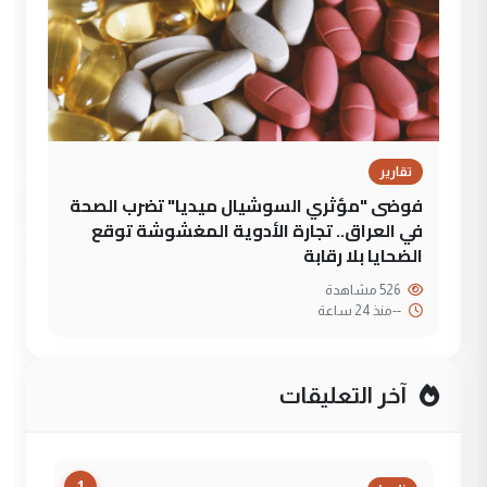
تقارير
فوضى "مؤثري السوشيال ميديا" تضرب الصحة
في العراق.. تجارة الأدوية المغشوشة توقع
الضحايا بلا رقابة
526 مشاهدة
--
منذ 24 ساعة
آخر التعليقات
1