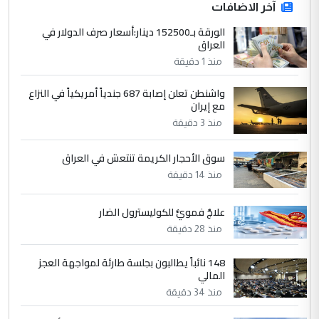
ابا فرات ...
آخر الاضافات
الجواهري يرد على صدام حسين سل
الورقة بـ152500 دينار:أسعار صرف الدولار في
الموضوع :
العراق
مضجعيك يابن الزنا (نص كامل)
منذ 1 دقيقة
4
حيدر عاشور
واشنطن تعلن إصابة 687 جندياً أمريكياً في النزاع
مع إيران
التعليق : تحياتي لك استاذ حامدتركان. كلام
منذ 3 دقيقة
دقيق ومسؤول؛ فالاستثمار الحقيقي للإنسان
وثروات البلد يعتمد على الكفاءة ...
سوق الأحجار الكريمة تنتعش في العراق
بين الإهمال واغتصاب الأرض.. بلاد
الموضوع :
منذ 14 دقيقة
الرافدين تعاني الجفاف والتصحر!!
علاجٌ فمويٌّ للكوليسترول الضار
5
علي
منذ 28 دقيقة
التعليق : هذه الزيارة تنفع لبنان، دون الشعب
العراقي، الذي احترق بحر الصيف، في حين
148 نائباً يطالبون بجلسة طارئة لمواجهة العجز
المالي
حكومة الزيدي ...
منذ 34 دقيقة
نواف سلام في بغداد.. "الفيول" مقابل
الموضوع :
تصدير النفط العراقي