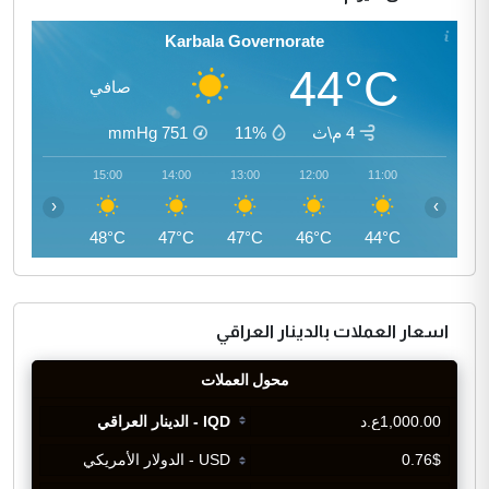
Karbala Governorate
44°C
صافي
4 م\ث
11%
751
mmHg
16:00
15:00
14:00
13:00
12:00
11:00
‹
›
47°C
48°C
47°C
47°C
46°C
44°C
اسعار العملات بالدينار العراقي