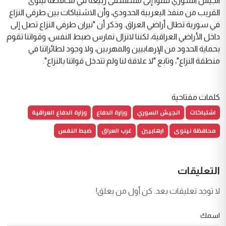
الجيش السوري نقلوا إلى مستشفى ربيعة في محافظة نينوى
القريب من منفذ اليعربية الحدودي، وأن الاشتباكات بين طرفي النزاع
في سورية تطال أراضي العراق. وذكر أن "نيران طرفي النزاع تصل إلى
داخل الأراضي العراقية، لكننا لانزال نمارس ضبط النفس، وقواتنا تقوم
بحماية الحدود من الإرهابيين والمهربين، ولا وجود لطائراتنا في
منطقة النزاع"، وتابع "لا علاقة لنا ولم تتدخل قواتنا بالنزاع".
كلمات مفتاحية
اشتباكات
الجيش السوري
وزارة الدفاع
وزارة الدفاع العراقية
محافظة نينوى
ارهابيين
غرب العراق
ضبط النفس
التعليقات
لا توجد تعليقات بعد. كن أول من يعلق!
اسمك