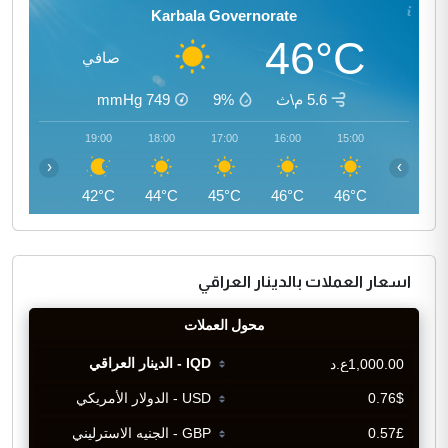
Karbala Governorate
46°C
صافي
5.6 م\ث
9%
749
mmHg
20:00
19:00
18:00
17:00
16:00
15:00
‹
›
40°C
42°C
44°C
45°C
46°C
46°C
اسعار العملات بالدينار العراقي