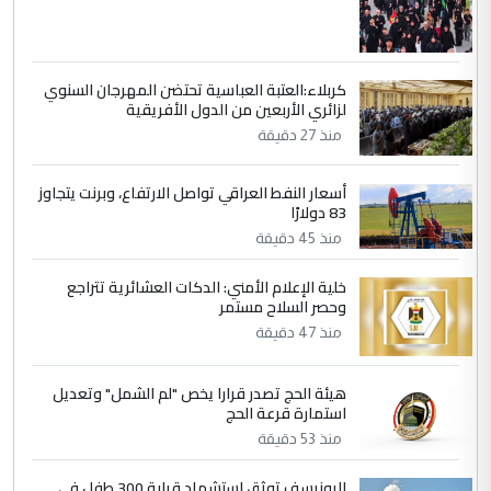
4
سردار
التعليق : واحد من عصابة علي ماما يسقط
كربلاء:العتبة العباسية تحتضن المهرجان السنوي
جنسية الرافد الثالث للعراق ومن اصول عريقة
لزائري الأربعين من الدول الأفريقية
ابا فرات ...
منذ 27 دقيقة
الجواهري يرد على صدام حسين سل
الموضوع :
مضجعيك يابن الزنا (نص كامل)
أسعار النفط العراقي تواصل الارتفاع، وبرنت يتجاوز
83 دولارًا
منذ 45 دقيقة
5
سردار
التعليق : واحد من عصابة علي ماما يسقط
خلية الإعلام الأمني: الدكات العشائرية تتراجع
وحصر السلاح مستمر
جنسية الرافد الثالث للعراق ومن اصول عريقة
ابا فرات ...
منذ 47 دقيقة
الجواهري يرد على صدام حسين سل
الموضوع :
مضجعيك يابن الزنا (نص كامل)
هيئة الحج تصدر قرارا يخص "لم الشمل" وتعديل
استمارة قرعة الحج
منذ 53 دقيقة
اليونيسف توثق استشهاد قرابة 300 طفل في