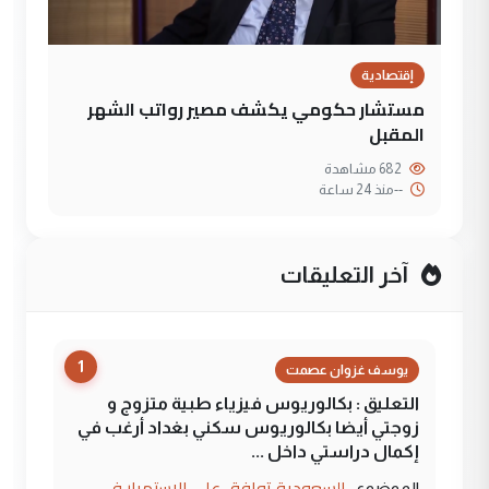
إقتصادية
مستشار حكومي يكشف مصير رواتب الشهر
المقبل
682 مشاهدة
--
منذ 24 ساعة
آخر التعليقات
1
يوسف غزوان عصمت
التعليق : بكالوريوس فيزياء طبية متزوج و
زوجتي أيضا بكالوريوس سكني بغداد أرغب في
إكمال دراستي داخل ...
السعودية توافق على الاستمرار في
الموضوع :