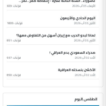
عاشُورْاءُ.. السّنَةُ الثّالثةَ عشَرَة - إِنتفاضةُ صفَر…تمرّ...
الأربعاء 05 آب 2026
قراءات :
659
اليوم الحادي والأربعون
الأثنين 03 آب 2026
قراءات :
1809
لماذا تبدو الحرب مع إيران أسهل من التفاوض معها؟
الأثنين 03 آب 2026
قراءات :
851
صحراء السعودي بدم العراقي !
الأحد 02 آب 2026
قراءات :
937
الأكشن بنسخته العراقية
الأحد 02 آب 2026
قراءات :
850
الطقس اليوم