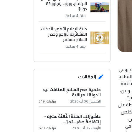
الارتفاع، وبرنت يتجاوز 83
دولارًا
منذ 4 ساعة
خلية الإعلام الأمني: الدكات
العشائرية تتراجع وحصر
السلاح مستمر
منذ 4 ساعة
، يومي
لنظام،
المقالات
منظمة
حتمية حصر السلاح المنفلت بيد
 وبين،
الدولة العراقية
".
الخميس 06 آب 2026
قراءات :
549
لطة على
لتخلص
عاشُورْاءُ.. السّنَةُ الثّالثةَ عشَرَة -
س
إِنتفاضةُ صفَر…تمرّ...
 في
الأربعاء 05 آب 2026
قراءات :
673