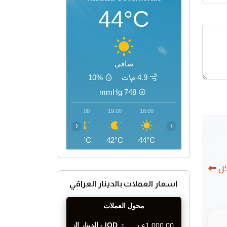
44°C
صافي
4.9 م\ث
10%
mmHg
748
22:00
21:00
20:00
19:00
18:00
‹
›
37°C
38°C
40°C
42°C
44°C
كل
اسعار العملات بالدينار العراقي