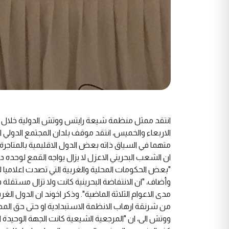
انتقد ممثل منظمة شيعة رايتس ووتش الدولية خلال كلمة
الاربعاء والخميس، انتقد موقف بلدان المجتمع الدولي 
متهما في السياق ذاته بعض الدول الاقليمية بالمتاجر
ان الشعب البحريني الاعزل لا يزال يواجه القمع لوحده
"بعض الحكومات المحلية والغربية التي تصدت اعلاميا ل
وأضاف، "ان الانتفاضة البحرينية كانت ولا تزال مستقل
مدى الاعوام الثلاثة الماضية". وذكر اخوند ان الدول ا
من شرنقة ارهاب الانظمة الاستبدادية او حتى حق الم
ووتش الى، ان "المرجعية الشيعية كانت الجهة الوحيدة