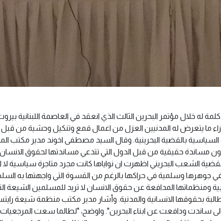
 له خلال مؤتمر البحرين الثالث الذي انعقد في العاصمة اللبنانية بيروت
ازاء ما يتعرض له المدنيين العزل من اعمال قمع وتنكيل وحشية من قبل ا
ة السياسية بالقضية البحرينية. وقال السيد مصطفى اخوند مدير مكتب ال
 دون مساندة حقيقية من قبل الدول التي تتدعي مساندتها لحقوق الانسان.
قضية الشعب البحريني اظهرت ان نواياها كانت مجرد متاجرة سياسية لا اثر
ة في جوهرها وسلمية في حراكها بالرغم من القسوة التي واجهتها به الس
لغربية ومنظماتها المدافعة عن حقوق الانسان لا تريد للمسلمين الشيعة ا
طالبة بحقوقها الانسانية والمدنية. وأشار مدير مكتب منظمة شيعة رايت
 الى ساندت ودافعت عن ابناء البحرين". واوضح، "لطالما سعت المرجعيات