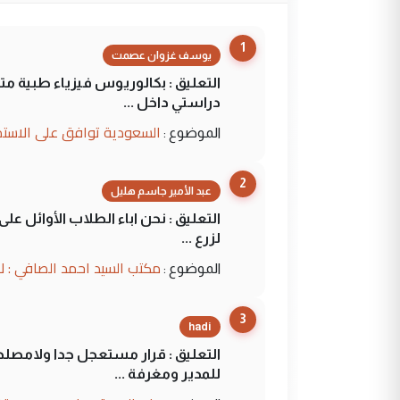
1
يوسف غزوان عصمت
التعليق : بكالوريوس فيزياء طبية م
دراستي داخل ...
السعودية توافق على الاستمرار في إعطاء 100 منحة دراسية للطل
الموضوع :
2
عبد الأمير جاسم هليل
التعليق : نحن اباء الطلاب الأوائل ع
لزرع ...
مكتب السيد احمد الصافي : ل
الموضوع :
3
hadi
التعليق : قرار مستعجل جدا ولامصلحة
للمدير ومغرفة ...