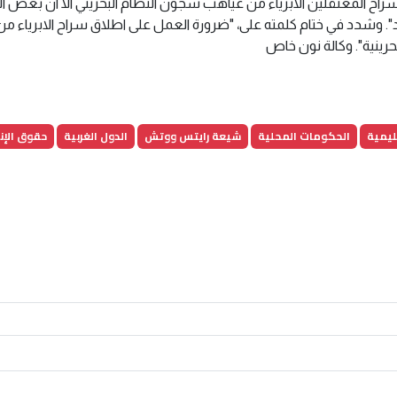
سراح المعتقلين الابرياء من غياهب سجون النظام البحريني الا ان بعض ا
. وشدد في ختام كلمته على، "ضرورة العمل على اطلاق سراح الابرياء من
رينية". وكالة نون خاص
ليمية
الحكومات المحلية
شيعة رايتس ووتش
الدول الغربية
حقوق الإن