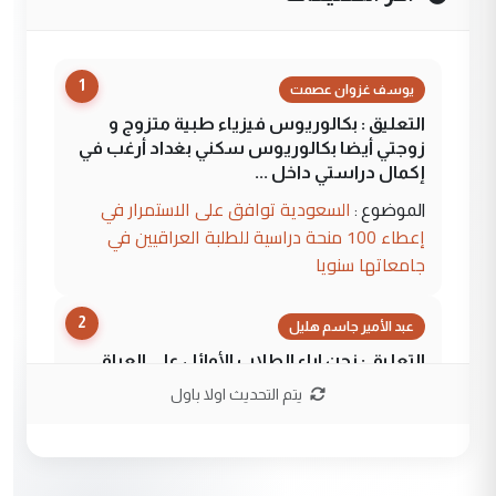
1
يوسف غزوان عصمت
التعليق : بكالوريوس فيزياء طبية متزوج و
زوجتي أيضا بكالوريوس سكني بغداد أرغب في
إكمال دراستي داخل ...
السعودية توافق على الاستمرار في
الموضوع :
إعطاء 100 منحة دراسية للطلبة العراقيين في
جامعاتها سنويا
2
عبد الأمير جاسم هليل
التعليق : نحن اباء الطلاب الأوائل على العراق
نتشرف بلقاء السيد احمد الصافي في العتبات
يتم التحديث اولا باول
الحسنية لزرع ...
مكتب السيد احمد الصافي : لا يوجود
الموضوع :
لدينا اي حساب على الفيس بوك وتويتر