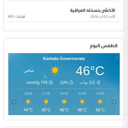
الأكشن بنسخته العراقية
الأحد 02 آب 2026
قراءات :
951
الطقس اليوم
Karbala Governorate
46°C
صافي
3.5 م\ث
10%
749
mmHg
19:00
18:00
17:00
16:00
15:00
14:00
‹
›
42°C
44°C
45°C
46°C
46°C
46°C