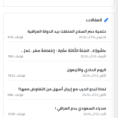
المقالات
حتمية حصر السلاح المنفلت بيد الدولة العراقية
الخميس 06 آب 2026
قراءات :
676
عاشُورْاءُ.. السّنَةُ الثّالثةَ عشَرَة - إِنتفاضةُ صفَر…تمرّ...
الأربعاء 05 آب 2026
قراءات :
786
اليوم الحادي والأربعون
الأثنين 03 آب 2026
قراءات :
1922
لماذا تبدو الحرب مع إيران أسهل من التفاوض معها؟
الأثنين 03 آب 2026
قراءات :
960
صحراء السعودي بدم العراقي !
الأحد 02 آب 2026
قراءات :
1039