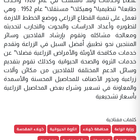
عطاء وخدمات وقد تأسست في عام 1926 وأخذت
طابعا\" تنظيميا\" وهيكلا\" مستقلا\" عام 1952 . وهي
تعمل على تنمية القطاع الزراعي ووضع الخطط اللازمة
لتطويره وأعداد الدراسات والبحوث والتجارب لتحديثه
ومعالجة مشاكله وتقوم بإرشاد الفلاحين وسائر
المنتجين نحو تطبيق أفضل السبل في الزراعة وتقدم
خدمات مكافحة الأوبئة والأمراض الزراعية فضلا\" عن
خدمات الثروة والصحة الحيوانية وكذلك تقوم بتقديم
وسائل الدعم المختلفة للفلاحين من مكائن وآلات
زراعية وبذور الأصناف للمحاصيل المحسنة والأسمدة
والمعاونة في تسعير وشراء بعض المحاصيل الزراعية
بأسعار تشجيعية
كلمات مفتاحية
وزارة الزراعة
محافظة كربلاء
الثروة الحيوانية
كربلاء المقدسة