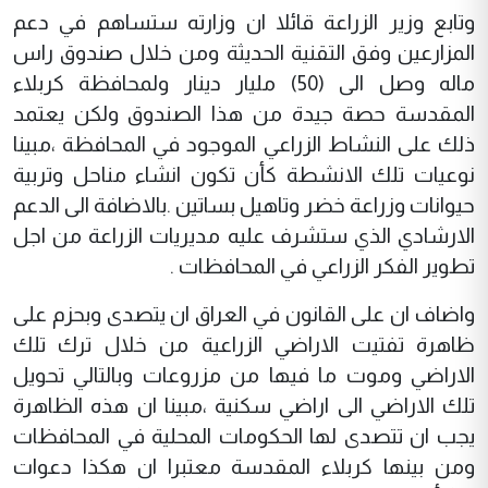
وتابع وزير الزراعة قائلا ان وزارته ستساهم في دعم
المزارعين وفق التقنية الحديثة ومن خلال صندوق راس
ماله وصل الى (50) مليار دينار ولمحافظة كربلاء
المقدسة حصة جيدة من هذا الصندوق ولكن يعتمد
ذلك على النشاط الزراعي الموجود في المحافظة ،مبينا
نوعيات تلك الانشطة كأن تكون انشاء مناحل وتربية
حيوانات وزراعة خضر وتاهيل بساتين .بالاضافة الى الدعم
الارشادي الذي ستشرف عليه مديريات الزراعة من اجل
تطوير الفكر الزراعي في المحافظات .
واضاف ان على القانون في العراق ان يتصدى وبحزم على
ظاهرة تفتيت الاراضي الزراعية من خلال ترك تلك
الاراضي وموت ما فيها من مزروعات وبالتالي تحويل
تلك الاراضي الى اراضي سكنية ،مبينا ان هذه الظاهرة
يجب ان تتصدى لها الحكومات المحلية في المحافظات
ومن بينها كربلاء المقدسة معتبرا ان هكذا دعوات