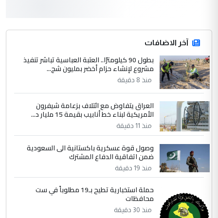
3
hadi
التعليق : قرار مستعجل جدا ولامصلحة فيه
آخر الاضافات
للوزاره ولا للمواطن القرار الصائب يكون بعد
الاستماع للمدير ومغرفة ...
بطول 90 كيلومترًا.. العتبة العباسية تباشر تنفيذ
مشروع لإنشاء حزام أخضر بمليون شج...
وزير الصحة يعفي مدير مستشفى الكرخ
الموضوع :
العام في بغداد
منذ 8 دقيقة
العراق يتفاوض مع ائتلاف بزعامة شيفرون
4
سردار
الأمريكية لبناء خط أنابيب بقيمة 15 مليار د...
التعليق : واحد من عصابة علي ماما يسقط
منذ 11 دقيقة
جنسية الرافد الثالث للعراق ومن اصول عريقة
وصول قوة عسكرية باكستانية الى السعودية
ابا فرات ...
ضمن اتفاقية الدفاع المشترك
الجواهري يرد على صدام حسين سل
الموضوع :
منذ 19 دقيقة
مضجعيك يابن الزنا (نص كامل)
حملة استخبارية تطيح بـ19 مطلوباً في ست
محافظات
5
سردار
منذ 30 دقيقة
التعليق : واحد من عصابة علي ماما يسقط