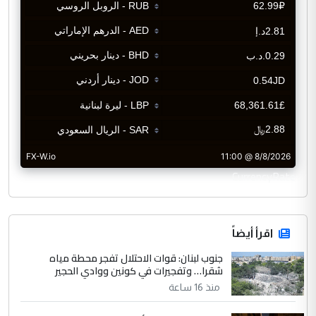
CurrencyRate
اقرأ أيضاً
جنوب لبنان: قوات الاحتلال تفجر محطة مياه
شقرا… وتفجيرات في كونين ووادي الحجير
منذ 16 ساعة