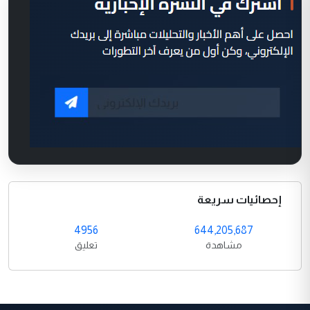
إحصائيات سريعة
4956
644,205,687
مشاهدة
تعليق