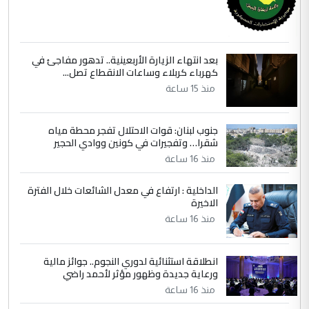
جنسية الرافد الثالث للعراق ومن اصول عريقة
ابا فرات ...
الجواهري يرد على صدام حسين سل
الموضوع :
بعد انتهاء الزيارة الأربعينية.. تدهور مفاجئ في
مضجعيك يابن الزنا (نص كامل)
كهرباء كربلاء وساعات الانقطاع تصل...
منذ 15 ساعة
جنوب لبنان: قوات الاحتلال تفجر محطة مياه
شقرا… وتفجيرات في كونين ووادي الحجير
منذ 16 ساعة
الداخلية : ارتفاع في معدل الشائعات خلال الفترة
الاخيرة
منذ 16 ساعة
انطلاقة استثنائية لدوري النجوم.. جوائز مالية
ورعاية جديدة وظهور مؤثر لأحمد راضي
منذ 16 ساعة