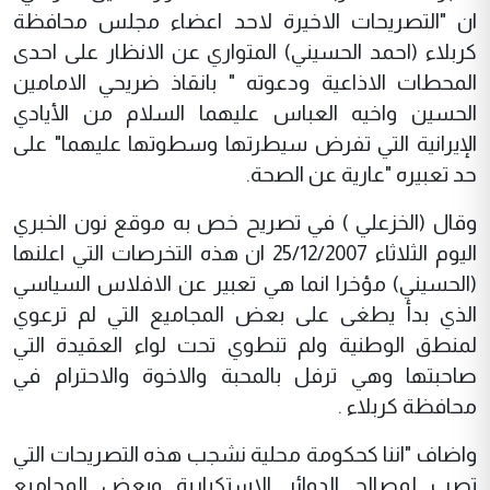
ان "التصريحات الاخيرة لاحد اعضاء مجلس محافظة
كربلاء (احمد الحسيني) المتواري عن الانظار على احدى
المحطات الاذاعية ودعوته " بانقاذ ضريحي الامامين
الحسين واخيه العباس عليهما السلام من الأيادي
الإيرانية التي تفرض سيطرتها وسطوتها عليهما" على
حد تعبيره "عارية عن الصحة.
وقال (الخزعلي ) في تصريح خص به موقع نون الخبري
اليوم الثلاثاء 25/12/2007 ان هذه التخرصات التي اعلنها
(الحسيني) مؤخرا انما هي تعبير عن الافلاس السياسي
الذي بدأ يطغى على بعض المجاميع التي لم ترعوي
لمنطق الوطنية ولم تنطوي تحت لواء العقيدة التي
صاحبتها وهي ترفل بالمحبة والاخوة والاحترام في
محافظة كربلاء .
واضاف "اننا كحكومة محلية نشجب هذه التصريحات التي
تصب لمصالح الدوائر الاستكبارية وبعض المجاميع