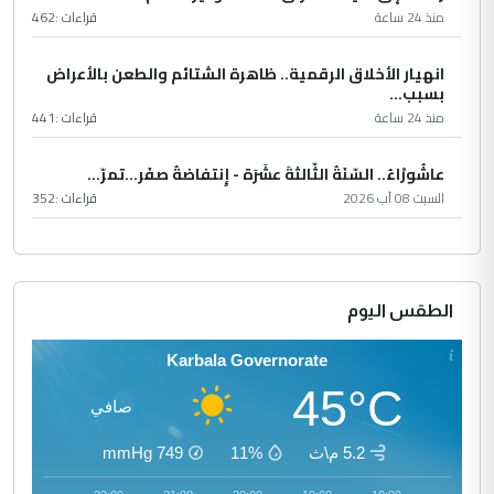
منذ 24 ساعة
قراءات :
462
انهيار الأخلاق الرقمية.. ظاهرة الشتائم والطعن بالأعراض
بسبب...
منذ 24 ساعة
قراءات :
441
عاشُورْاءُ.. السّنَةُ الثّالثةَ عشَرَة - إِنتفاضةُ صفَر…تمرّ...
السبت 08 آب 2026
قراءات :
352
الطقس اليوم
Karbala Governorate
45°C
صافي
5.2 م\ث
11%
749
mmHg