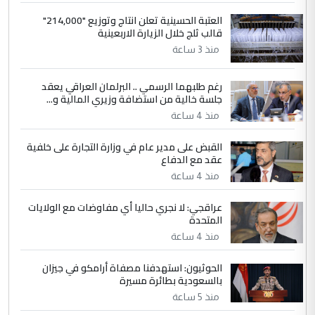
إعطاء 100 منحة دراسية للطلبة العراقيين في
العتبة الحسينية تعلن انتاج وتوزيع "214,000"
جامعاتها سنويا
قالب ثلج خلال الزيارة الاربعينية
منذ 3 ساعة
5
عبد الأمير جاسم هليل
رغم طلبهما الرسمي .. البرلمان العراقي يعقد
التعليق : نحن اباء الطلاب الأوائل على العراق
جلسة خالية من استضافة وزيري المالية و...
نتشرف بلقاء السيد احمد الصافي في العتبات
الحسنية لزرع ...
منذ 4 ساعة
مكتب السيد احمد الصافي : لا يوجود
الموضوع :
القبض على مدير عام في وزارة التجارة على خلفية
لدينا اي حساب على الفيس بوك وتويتر
عقد مع الدفاع
منذ 4 ساعة
عراقجي: لا نجري حاليا أي مفاوضات مع الولايات
المتحدة
منذ 4 ساعة
الحوثيون: استهدفنا مصفاة أرامكو في جيزان
بالسعودية بطائرة مسيرة
منذ 5 ساعة