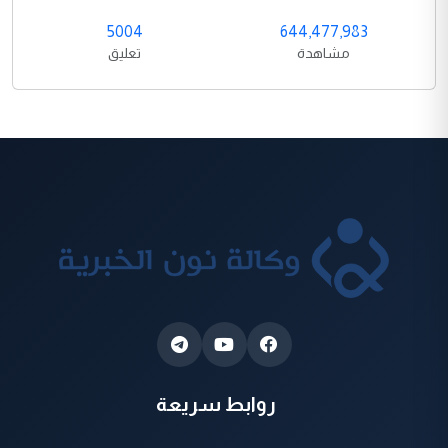
5004
644,477,983
مشاهدة
تعليق
روابط سريعة