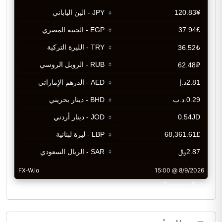
CurrencyRate