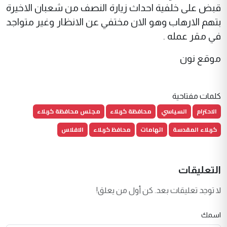
قبض على خلفية احداث زيارة النصف من شعبان الاخيرة
بتهم الارهاب وهو الان مختفي عن الانظار وغير متواجد
في مقر عمله .
موقع نون
كلمات مفتاحية
الاحترام
السياسي
محافظة كربلاء
مجلس محافظة كربلاء
كربلاء المقدسة
اتهامات
محافظ كربلاء
الافلاس
التعليقات
لا توجد تعليقات بعد. كن أول من يعلق!
اسمك