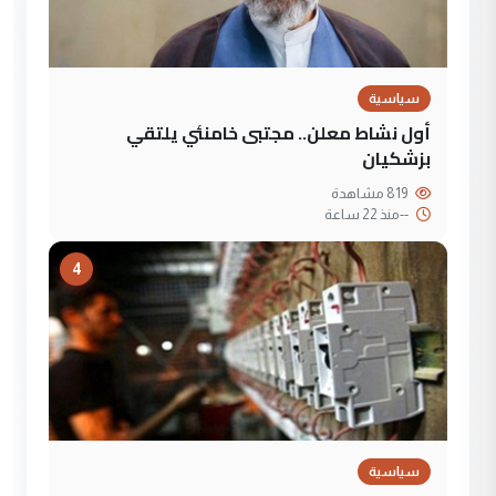
سياسية
أول نشاط معلن.. مجتبى خامنئي يلتقي
بزشكيان
819 مشاهدة
--
منذ 22 ساعة
4
سياسية