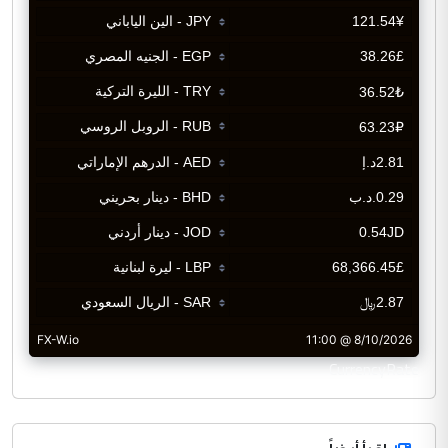
CurrencyRate