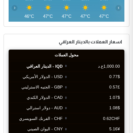
‹
›
44°C
46°C
47°C
47°C
47°C
47°C
اسعار العملات بالدينار العراقي