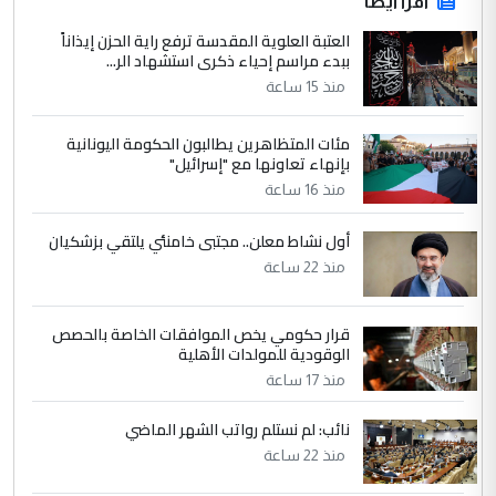
اقرأ أيضاً
العتبة العلوية المقدسة ترفع راية الحزن إيذاناً
ببدء مراسم إحياء ذكرى استشهاد الر...
منذ 15 ساعة
مئات المتظاهرين يطالبون الحكومة اليونانية
بإنهاء تعاونها مع "إسرائيل"
منذ 16 ساعة
أول نشاط معلن.. مجتبى خامنئي يلتقي بزشكيان
منذ 22 ساعة
قرار حكومي يخص الموافقات الخاصة بالحصص
الوقودية للمولدات الأهلية
منذ 17 ساعة
نائب: لم نستلم رواتب الشهر الماضي
منذ 22 ساعة