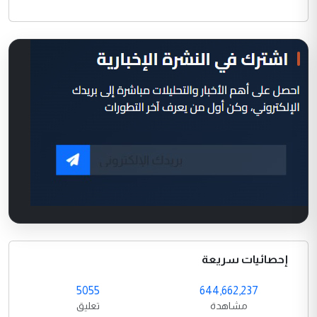
إحصائيات سريعة
5055
644,662,237
مشاهدة
تعليق