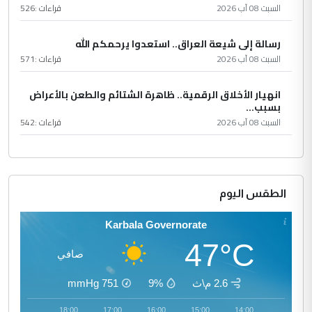
السبت 08 آب 2026
قراءات :
526
رسالة إلى شيعة العراق.. استعدوا يرحمكم الله
السبت 08 آب 2026
قراءات :
571
انهيار الأخلاق الرقمية.. ظاهرة الشتائم والطعن بالأعراض
بسبب...
السبت 08 آب 2026
قراءات :
542
الطقس اليوم
Karbala Governorate
47°C
صافي
2.6 م\ث
9%
751
mmHg
19:00
18:00
17:00
16:00
15:00
14:00