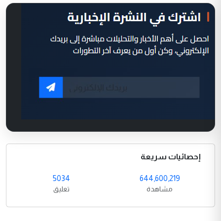
إحصائيات سريعة
5034
644,600,219
مشاهدة
تعليق