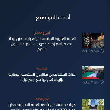
أحدث المواضيع
أمن ومجتمع
العتبة العلوية المقدسة ترفع راية الحزن إيذاناً
ببدء مراسم إحياء ذكرى استشهاد الرسول
الأكرم
منذ 9 ساعة
سياسية
مئات المتظاهرين يطالبون الحكومة اليونانية
بإنهاء تعاونها مع "إسرائيل"
منذ 9 ساعة
اخبار محلية
كربلاء:مستشفى تابعة للعتبة الحسينية تعلن
نجاح (400) عملية لزراعة نخاع العظم للبالغين