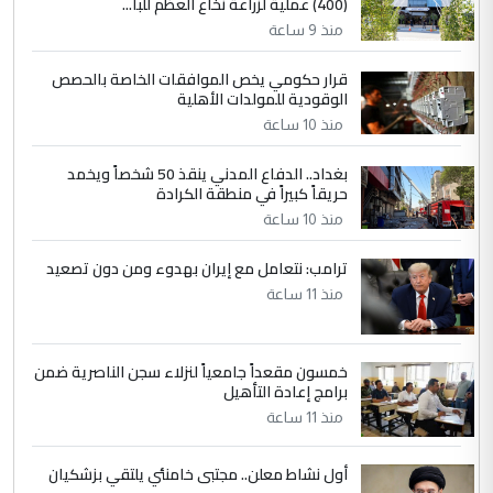
(400) عملية لزراعة نخاع العظم للبا...
التعليق : بكالوريوس فيزياء طبية متزوج و
منذ 9 ساعة
زوجتي أيضا بكالوريوس سكني بغداد أرغب في
إكمال دراستي داخل ...
قرار حكومي يخص الموافقات الخاصة بالحصص
الوقودية للمولدات الأهلية
السعودية توافق على الاستمرار في
الموضوع :
إعطاء 100 منحة دراسية للطلبة العراقيين في
منذ 10 ساعة
جامعاتها سنويا
بغداد.. الدفاع المدني ينقذ 50 شخصاً ويخمد
حريقاً كبيراً في منطقة الكرادة
منذ 10 ساعة
ترامب: نتعامل مع إيران بهدوء ومن دون تصعيد
منذ 11 ساعة
خمسون مقعداً جامعياً لنزلاء سجن الناصرية ضمن
برامج إعادة التأهيل
منذ 11 ساعة
أول نشاط معلن.. مجتبى خامنئي يلتقي بزشكيان