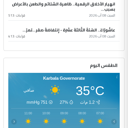
انهيار الأخلاق الرقمية.. ظاهرة الشتائم والطعن بالأعراض
بسبب...
السبت 08 آب 2026
قراءات :
513
عاشُورْاءُ.. السّنَةُ الثّالثةَ عشَرَة - إِنتفاضةُ صفَر…تمرّ...
السبت 08 آب 2026
قراءات :
413
الطقس اليوم
Karbala Governorate
35°C
صافي
1.2 م\ث
27%
751
mmHg
12:00
11:00
10:00
09:00
08:00
07:00
‹
›