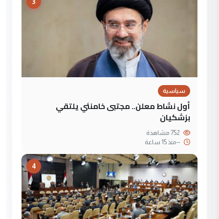
3
سياسية
أول نشاط معلن.. مجتبى خامنئي يلتقي
بزشكيان
752 مشاهدة
--
منذ 15 ساعة
4