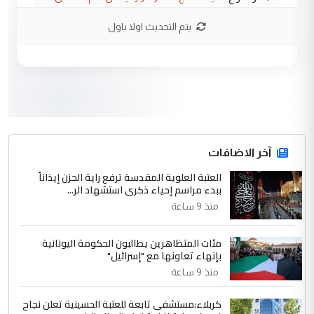
وتعديل استمارة قرعة الحج
يتم التحديث اولا باول
3
صلاح مهدي حسن
التعليق : صلاح مهدي حسن ...
هيئة الحج تصدر قرارا يخص "لم الشمل"
الموضوع :
وتعديل استمارة قرعة الحج
4
آخر الاضافات
hadi
العتبة العلوية المقدسة ترفع راية الحزن إيذاناً
التعليق : تحيه اخويه حسينيه اي انسان مهما
ببدء مراسم إحياء ذكرى استشهاد الر...
كان محدود المعرفه بتفاصيل احداث المنطقه
منذ 9 ساعة
يقول بما لايقبل ...
أردوغان يؤكد ان اتفاقية مكة للدفاع
الموضوع :
مئات المتظاهرين يطالبون الحكومة اليونانية
المشترك لا تستهدف أية دولة ومفتوحة لانضمام
بإنهاء تعاونها مع "إسرائيل"
الدول الشقيقة
منذ 9 ساعة
كربلاء:مستشفى تابعة للعتبة الحسينية تعلن نجاح
5
يوسف غزوان عصمت