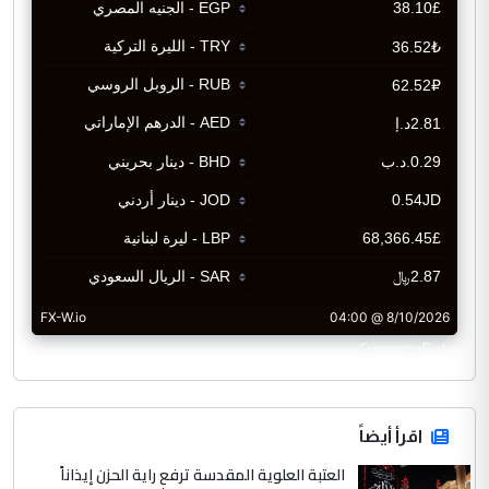
CurrencyRate
اقرأ أيضاً
العتبة العلوية المقدسة ترفع راية الحزن إيذاناً