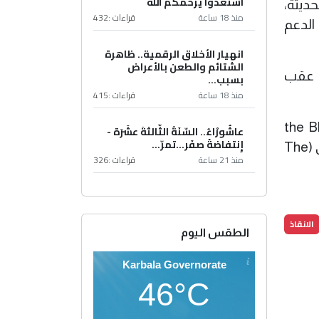
استعدوا يرحمكم الله
ديثة،
منذ 18 ساعة
قراءات :
432
الدعم
انهيار الأخلاق الرقمية.. ظاهرة
الشتائم والطعن بالأعراض
" عقب
بسبب...
منذ 18 ساعة
قراءات :
415
 سلاح الفرسان المعروف بـ "the Blues and
عاشُورْاءُ.. السّنَةُ الثّالثةَ عشَرَة -
إِنتفاضةُ صفَر…تمرّ...
Royals"، وحدة عسكرية أنشئت عام 1969 بدمج "فرقة الخيالة الملكية (Blues) مع سلاح الفرسان الملكي (The
منذ 21 ساعة
قراءات :
326
الانقاذ
الطقس اليوم
Karbala Governorate
46°C