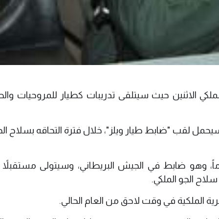
 الملكي الاثنين حيث سيتلقى تدريبات كطيار للمروحيات والط
يحمل لقب "ضابط طيار ويلز"، خلال فترة التحاقه بسلاح الجو
 التدريبات لمساعدة ويليام، 25 عاماً، وهو ضابط في الجيش البريطاني، وسيتولى مستقبل
سلاح الجو الملكي.
رية الملكية في وقت لاحق من العام الحالي.