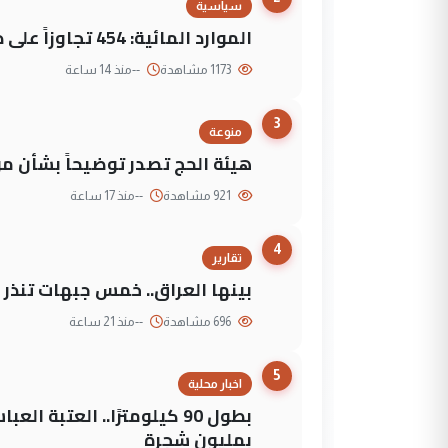
سياسية
الموارد المائية: 454 تجاوزاً على دجلة تعود لجهات متنفذة
1173 مشاهدة
--
منذ 14 ساعة
3
منوعة
هيئة الحج تصدر توضيحاً بشأن موع
921 مشاهدة
--
منذ 17 ساعة
4
تقارير
بينها العراق.. خمس جبهات تنذر با
696 مشاهدة
--
منذ 21 ساعة
5
اخبار محلية
بطول 90 كيلومترًا.. العتبة
بمليون شجرة