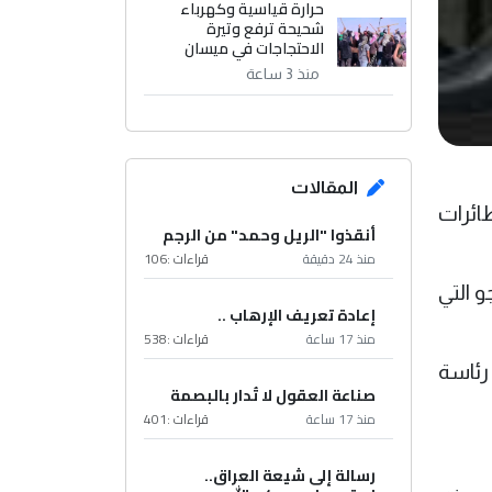
حرارة قياسية وكهرباء
شحيحة ترفع وتيرة
الاحتجاجات في ميسان
منذ 3 ساعة
المقالات
ائرات
أنقذوا "الريل وحمد" من الرجم
منذ 24 دقيقة
قراءات :
106
 التي
إعادة تعريف الإرهاب ..
منذ 17 ساعة
قراءات :
538
اً رئاسة
صناعة العقول لا تُدار بالبصمة
منذ 17 ساعة
قراءات :
401
رسالة إلى شيعة العراق..