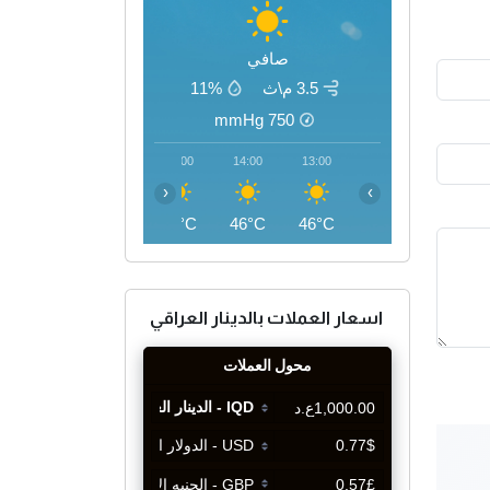
صافي
3.5 م\ث
11%
mmHg
750
17:00
16:00
15:00
14:00
13:00
‹
›
46°C
46°C
46°C
46°C
46°C
اسعار العملات بالدينار العراقي