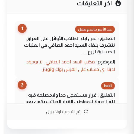
آخر التعليقات
1
عبد الأمير جاسم هليل
التعليق : نحن اباء الطلاب الأوائل على العراق
نتشرف بلقاء السيد احمد الصافي في العتبات
الحسنية لزرع ...
مكتب السيد احمد الصافي : لا يوجود
الموضوع :
لدينا اي حساب على الفيس بوك وتويتر
2
hadi
التعليق : قرار مستعجل جدا ولامصلحة فيه
للوزاره ولا للمواطن القرار الصائب يكون بعد
الاستماع للمدير ومغرفة ...
يتم التحديث اولا باول
وزير الصحة يعفي مدير مستشفى الكرخ
الموضوع :
العام في بغداد