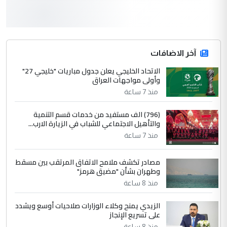
3
سردار
التعليق : واحد من عصابة علي ماما يسقط
جنسية الرافد الثالث للعراق ومن اصول عريقة
ابا فرات ...
آخر الاضافات
الجواهري يرد على صدام حسين سل
الاتحاد الخليجي يعلن جدول مباريات "خليجي 27"
الموضوع :
وأولى مواجهات العراق
مضجعيك يابن الزنا (نص كامل)
منذ 7 ساعة
4
سردار
(796) الف مستفيد من خدمات قسم التنمية
والتأهيل الاجتماعي للشباب في الزيارة الارب...
التعليق : واحد من عصابة علي ماما يسقط
منذ 7 ساعة
جنسية الرافد الثالث للعراق ومن اصول عريقة
ابا فرات ...
مصادر تكشف ملامح الاتفاق المرتقب بين مسقط
الجواهري يرد على صدام حسين سل
الموضوع :
وطهران بشأن "مضيق هرمز"
مضجعيك يابن الزنا (نص كامل)
منذ 8 ساعة
الزيدي يمنح وكلاء الوزارات صلاحيات أوسع ويشدد
5
حيدر عاشور
على تسريع الإنجاز
التعليق : تحياتي لك استاذ حامدتركان. كلام
منذ 8 ساعة