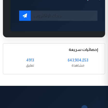
إحصائيات سريعة
4913
643,904,853
مشاهدة
تعليق