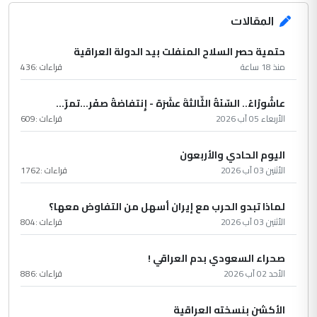
المقالات
حتمية حصر السلاح المنفلت بيد الدولة العراقية
منذ 18 ساعة
قراءات :
436
عاشُورْاءُ.. السّنَةُ الثّالثةَ عشَرَة - إِنتفاضةُ صفَر…تمرّ...
الأربعاء 05 آب 2026
قراءات :
609
اليوم الحادي والأربعون
الأثنين 03 آب 2026
قراءات :
1762
لماذا تبدو الحرب مع إيران أسهل من التفاوض معها؟
الأثنين 03 آب 2026
قراءات :
804
صحراء السعودي بدم العراقي !
الأحد 02 آب 2026
قراءات :
886
الأكشن بنسخته العراقية