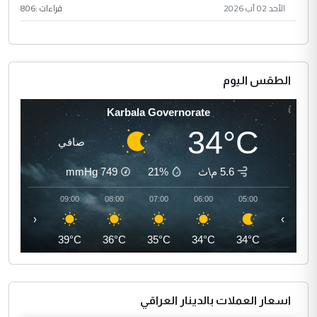
الأحد 02 آب 2026
قراءات :
806
الطقس اليوم
Karbala Governorate
34°C
صافي
5.6 م\ث
21%
749
mmHg
10:00
09:00
08:00
07:00
06:00
05:00
‹
›
41°C
39°C
36°C
35°C
34°C
34°C
اسعار العملات بالدينار العراقي