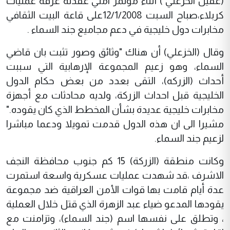
(عقيل الخزعلي ) أثناء مؤتمر امني عقدته غرفة عمليات
كربلاء،صباح السبت 12/1/2008على قاعة البيت الثقافي
مخابرات دول خليجية في دعم مجاميع جند السماء .
وقال (الخزعلي) أن هناك "وثائق وصور تثبت بان قاضي
السماء، وهو زعيم المجموعة الإرهابية التي سببت
أحداث (الزركه)، التقى بعدد من بعض حكام الدول
الخليجية قبل احداث الزركة، ولديه محادثات مع أجهزة
مخابرات خليجية عديدة بشأن المخطط الذي كان يقوده."
مشيرا الى ان هذه الدول قدمت تمويلا ودعما مباشرا
لزعيم جند السماء.
وكانت منطقة (الزركة) 15 كم جنوب محافظة النجف
الاشرف ،قد شهدت عمليات عسكرية واسعة استمرت
عدة أيام قامت بها قوات الأمن العراقية ضد مجموعة
يقودها المدعو ضياء عبد الزهرة الذي قتل خلال العملية
، وتطلق على نفسها اسم (جند السماء)، وتزامنت مع