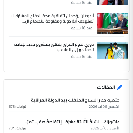
منذ 16 ساعة
أردوغان يؤكد ان اتفاقية مكة للدفاع المشترك لا
تستهدف أية دولة ومفتوحة لانضمام ال...
منذ 16 ساعة
دوري نجوم العراق ينطلق بمشروع جديد لإعادة
الجماهير إلى الملاعب
منذ 16 ساعة
المقالات
حتمية حصر السلاح المنفلت بيد الدولة العراقية
الخميس 06 آب 2026
قراءات :
673
عاشُورْاءُ.. السّنَةُ الثّالثةَ عشَرَة - إِنتفاضةُ صفَر…تمرّ...
الأربعاء 05 آب 2026
قراءات :
784