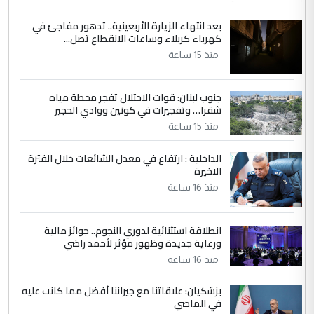
التعليق : واحد من عصابة علي ماما يسقط
بعد انتهاء الزيارة الأربعينية.. تدهور مفاجئ في
جنسية الرافد الثالث للعراق ومن اصول عريقة
كهرباء كربلاء وساعات الانقطاع تصل...
ابا فرات ...
منذ 15 ساعة
الجواهري يرد على صدام حسين سل
الموضوع :
مضجعيك يابن الزنا (نص كامل)
جنوب لبنان: قوات الاحتلال تفجر محطة مياه
شقرا… وتفجيرات في كونين ووادي الحجير
5
منذ 15 ساعة
سردار
التعليق : واحد من عصابة علي ماما يسقط
الداخلية : ارتفاع في معدل الشائعات خلال الفترة
جنسية الرافد الثالث للعراق ومن اصول عريقة
الاخيرة
ابا فرات ...
منذ 16 ساعة
الجواهري يرد على صدام حسين سل
الموضوع :
مضجعيك يابن الزنا (نص كامل)
انطلاقة استثنائية لدوري النجوم.. جوائز مالية
ورعاية جديدة وظهور مؤثر لأحمد راضي
منذ 16 ساعة
بزشكيان: علاقاتنا مع جيراننا أفضل مما كانت عليه
في الماضي