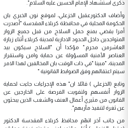
ذكرى استشهاد الإمام الحسين عليه السلام".
وأضاف الدكتورعقيل الخزعلي، لموقع نون الخبري بان
الحكومة المحلية في محافظة كربلاء المقدسة "أصدرت
أمرا يقضي بمنع حمل السلاح من قبل جميع الزوار
المتواجدين داخل الحدود الادارية لمدينة كربلاء أثناء زيارة
العاشرمن محرم." مؤكدا أن "السلاح سيكون بيد
العناصر الأمنية المسؤولة عن حماية وامن واستقرار
المدينة، "مبينا "في ذات الوقت بان المخالفين لهذا الامر
سيتم اعتقالهم وفق الضوابط القانونية "
وتابع (الخزعلي ) قائلا ان" هذه الإجراءات جاءت لحماية
الزوار أنفسهم ولتفويت الفرصة على الخارجين عن
القانون من مثيري أعمال العنف والشغب الذين يبحثون
عن ثغرة لتنفيذ مآربهم".
من جانب آخر اتهّم محافظ كربلاء المقدسة الدكتور