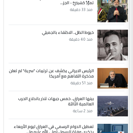
تمرُّدٌ حُسَينيٌّ - الجز...
الجواهري يرد على صدام حسين سل
الموضوع :
منذ 33 دقيقة
مضجعيك يابن الزنا (نص كامل)
5
سردار
خيوط الظل.. الاكتفاء بالجميلي
منذ 40 دقيقة
التعليق : واحد من عصابة علي ماما يسقط
جنسية الرافد الثالث للعراق ومن اصول عريقة
ابا فرات ...
الجواهري يرد على صدام حسين سل
الموضوع :
مضجعيك يابن الزنا (نص كامل)
الرئيس الايراني يكشف عن ترتيبات "سرية" لم تعلن
مذكرة التفاهم مع أمريكا
منذ 51 دقيقة
بينها العراق.. خمس جبهات تنذر باندلاع الحرب
العالمية الثالثة
منذ 2 ساعة
تعطيل الدوام الرسمي في العراق ليوم الأربعاء
بذكرى وفاة الرسول (صلى الله عليه وا...