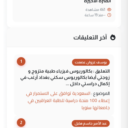
الفترة الاخيرة
461 مشاهدة
--
منذ 19 ساعة
آخر التعليقات
1
يوسف غزوان عصمت
التعليق : بكالوريوس فيزياء طبية متزوج و
زوجتي أيضا بكالوريوس سكني بغداد أرغب في
إكمال دراستي داخل ...
السعودية توافق على الاستمرار في
الموضوع :
إعطاء 100 منحة دراسية للطلبة العراقيين في
جامعاتها سنويا
2
عبد الأمير جاسم هليل