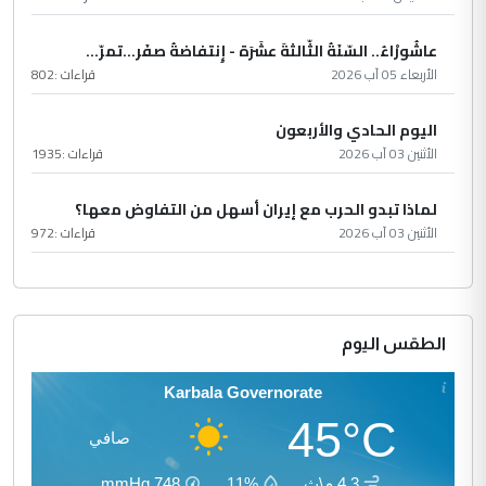
عاشُورْاءُ.. السّنَةُ الثّالثةَ عشَرَة - إِنتفاضةُ صفَر…تمرّ...
الأربعاء 05 آب 2026
قراءات :
802
اليوم الحادي والأربعون
الأثنين 03 آب 2026
قراءات :
1935
لماذا تبدو الحرب مع إيران أسهل من التفاوض معها؟
الأثنين 03 آب 2026
قراءات :
972
الطقس اليوم
Karbala Governorate
45°C
صافي
4.3 م\ث
11%
748
mmHg