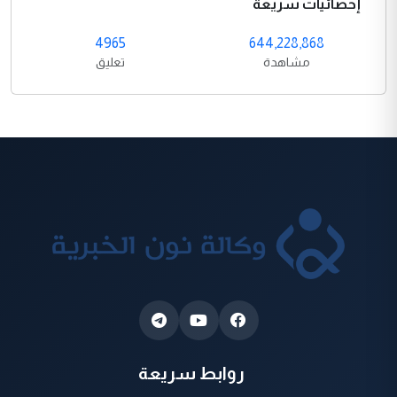
إحصائيات سريعة
4965
644,228,868
مشاهدة
تعليق
روابط سريعة