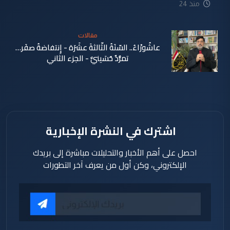
منذ 24
دقيقة
مقالات
عاشُورْاءُ.. السّنَةُ الثّالثةَ عشَرَة - إِنتفاضةُ صفَر…
تمرُّدٌ حُسَينيٌّ - الجزء الثاني
منذ 33
دقيقة
اشترك في النشرة الإخبارية
احصل على أهم الأخبار والتحليلات مباشرة إلى بريدك
الإلكتروني، وكن أول من يعرف آخر التطورات