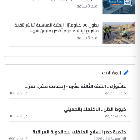
منذ 3 ساعة
بطول 90 كيلومترًا.. العتبة العباسية تباشر تنفيذ
مشروع لإنشاء حزام أخضر بمليون شج...
منذ 3 ساعة
المقالات
عاشُورْاءُ.. السّنَةُ الثّالثةَ عشَرَة - إِنتفاضةُ صفَر…تمرّ...
منذ 33 دقيقة
قراءات :
104
خيوط الظل.. الاكتفاء بالجميلي
منذ 40 دقيقة
قراءات :
105
حتمية حصر السلاح المنفلت بيد الدولة العراقية
الخميس 06 آب 2026
قراءات :
690