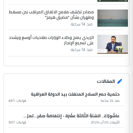
مصادر تكشف ملامح الاتفاق المرتقب بين مسقط
وطهران بشأن "مضيق هرمز"
منذ 14 ساعة
الزيدي يمنح وكلاء الوزارات صلاحيات أوسع ويشدد
على تسريع الإنجاز
منذ 14 ساعة
المقالات
حتمية حصر السلاح المنفلت بيد الدولة العراقية
منذ 24 ساعة
قراءات :
491
عاشُورْاءُ.. السّنَةُ الثّالثةَ عشَرَة - إِنتفاضةُ صفَر…تمرّ...
الأربعاء 05 آب 2026
قراءات :
637