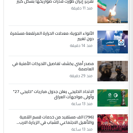
تقرير: إيران طوّرت قدرات صواريخها بشكل كبير
التعليق : واحد من عصابة علي ماما يسقط
منذ 11 دقيقة
جنسية الرافد الثالث للعراق ومن اصول عريقة
ابا فرات ...
الجواهري يرد على صدام حسين سل
الموضوع :
الأنواء الجوية: معدلات الحرارة المرتفعة مستمرة
مضجعيك يابن الزنا (نص كامل)
دون تغيير
منذ 14 دقيقة
5
حيدر عاشور
مصدر أمني يكشف تفاصيل التحركات الأمنية في
التعليق : تحياتي لك استاذ حامدتركان. كلام
العاصمة
دقيق ومسؤول؛ فالاستثمار الحقيقي للإنسان
منذ 29 دقيقة
وثروات البلد يعتمد على الكفاءة ...
بين الإهمال واغتصاب الأرض.. بلاد
الموضوع :
الاتحاد الخليجي يعلن جدول مباريات "خليجي 27"
الرافدين تعاني الجفاف والتصحر!!
وأولى مواجهات العراق
منذ 13 ساعة
(796) الف مستفيد من خدمات قسم التنمية
والتأهيل الاجتماعي للشباب في الزيارة الارب...
منذ 13 ساعة