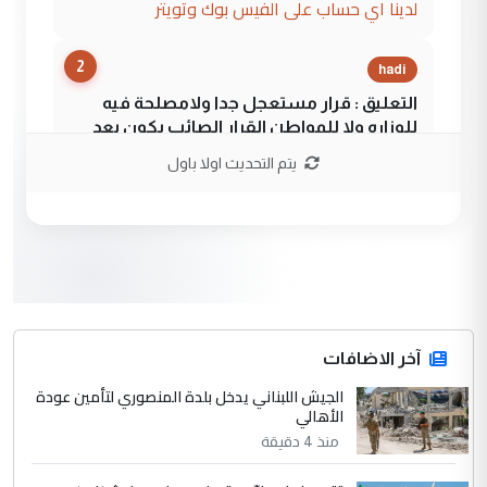
لدينا اي حساب على الفيس بوك وتويتر
2
hadi
التعليق : قرار مستعجل جدا ولامصلحة فيه
للوزاره ولا للمواطن القرار الصائب يكون بعد
الاستماع للمدير ومغرفة ...
يتم التحديث اولا باول
وزير الصحة يعفي مدير مستشفى الكرخ
الموضوع :
العام في بغداد
3
سردار
التعليق : واحد من عصابة علي ماما يسقط
جنسية الرافد الثالث للعراق ومن اصول عريقة
ابا فرات ...
آخر الاضافات
الجواهري يرد على صدام حسين سل
الجيش اللبناني يدخل بلدة المنصوري لتأمين عودة
الموضوع :
الأهالي
مضجعيك يابن الزنا (نص كامل)
منذ 4 دقيقة
4
سردار