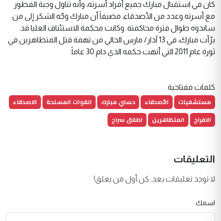
كان في استقبال مبارك جميع أفراد أسرته، وأنه تناول وجبة الفطور
مع أسرته وعدد من الأصدقاء، مضيفاً أن مبارك وجّه الشكر إلى من
ساندوه طوال فترة محاكمته. وكانت محكمة الاستئناف العليا قد
برّأت مبارك، في 13 آذار/ مارس الحالي من تهمة قتل المتظاهرين في
ثورة عام 2011 التي أنهت حكمه الذي دام 30 عاماً.
كلمات مفتاحية
مستشفيات
الأصدقاء
حسني مبارك
القوات المسلحة
الاصدقاء
الافراج
المتظاهرين
اطلاق سراح
التعليقات
لا توجد تعليقات بعد. كن أول من يعلق!
اسمك