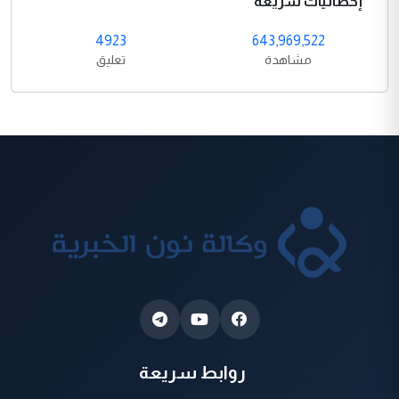
إحصائيات سريعة
4923
643,969,522
مشاهدة
تعليق
روابط سريعة