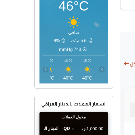
46°C
صافي
5.6 م\ث
9%
mmHg
749
19:00
18:00
17:00
16:00
15:00
كل
‹
›
42°C
44°C
45°C
46°C
46°C
اسعار العملات بالدينار العراقي