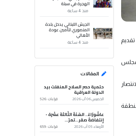
الهجرة في سبتة
منذ 4 ساعة
الجيش اللبناني يدخل بلدة
المنصوري لتأمين عودة
الأهالي
 تقديم
منذ 4 ساعة
 مجلس
المقالات
نتصار
حتمية حصر السلاح المنفلت بيد
الدولة العراقية
الخميس 06 آب 2026
قراءات :
526
منطقة
عاشُورْاءُ.. السّنَةُ الثّالثةَ عشَرَة -
إِنتفاضةُ صفَر…تمرّ...
الأربعاء 05 آب 2026
قراءات :
659