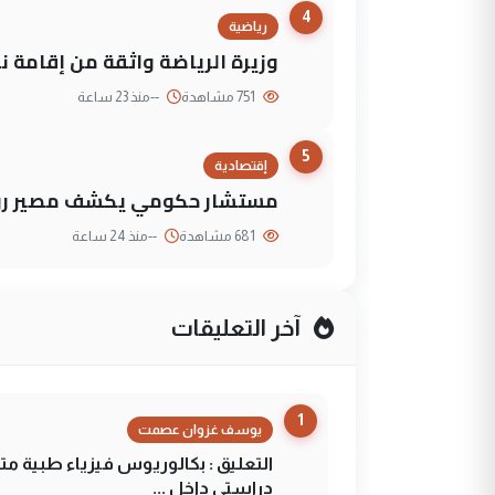
4
رياضية
وزيرة الرياضة واثقة من إقامة نهائي كأس 
751 مشاهدة
--
منذ 23 ساعة
5
إقتصادية
مستشار حكومي يكشف مصير روا
681 مشاهدة
--
منذ 24 ساعة
آخر التعليقات
1
يوسف غزوان عصمت
التعليق : بكالوريوس فيزياء طبية م
دراستي داخل ...