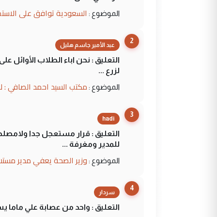
السعودية توافق على الاستمرار في إعطاء 100 منحة دراسية للطل
الموضوع :
2
عبد الأمير جاسم هليل
التعليق : نحن اباء الطلاب الأوائل ع
لزرع ...
مكتب السيد احمد الصافي : ل
الموضوع :
3
hadi
التعليق : قرار مستعجل جدا ولامصلحة
للمدير ومغرفة ...
وزير الصحة يعفي مدير مستش
الموضوع :
4
سردار
التعليق : واحد من عصابة علي ماما ي