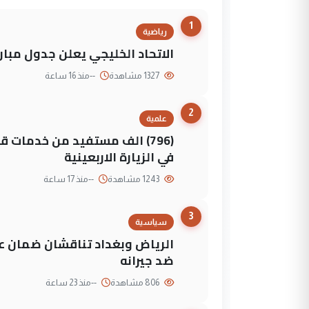
1
رياضية
الاتحاد الخليجي يعلن جدول مباريات "خليجي 27" وأ
1327 مشاهدة
--
منذ 16 ساعة
2
علمية
(796) الف مستفيد من خدمات 
في الزيارة الاربعينية
1243 مشاهدة
--
منذ 17 ساعة
3
سياسية
الرياض وبغداد تناقشان ضمان عد
ضد جيرانه
806 مشاهدة
--
منذ 23 ساعة