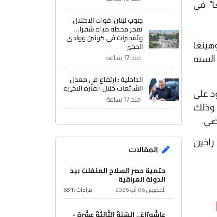
ا" في
جنوب لبنان: قوات الاحتلال
تفجر محطة مياه شقرا…
وتفجيرات في كونين ووادي
هينغا
الحجير
أشهر الستة
منذ 17 ساعة
الداخلية : ارتفاع في معدل
الشائعات خلال الفترة الاخيرة
د على
منذ 17 ساعة
 وذلك
ضي.
راخين
المقالات
حتمية حصر السلاح المنفلت بيد
الدولة العراقية
الخميس 06 آب 2026
قراءات :
681
عاشُورْاءُ.. السّنَةُ الثّالثةَ عشَرَة -