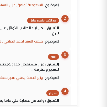
السعودية توافق على الاستمرار في إعطاء 100 منحة دراسية للطل
الموضوع :
2
عبد الأمير جاسم هليل
التعليق : نحن اباء الطلاب الأوائل ع
لزرع ...
مكتب السيد احمد الصافي : ل
الموضوع :
3
hadi
التعليق : قرار مستعجل جدا ولامصلحة
للمدير ومغرفة ...
وزير الصحة يعفي مدير مستش
الموضوع :
4
سردار
التعليق : واحد من عصابة علي ماما ي