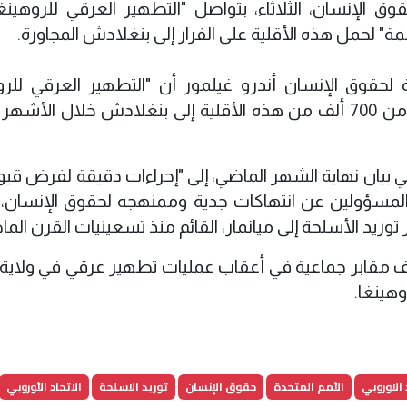
 الإنسان، الثلاثاء، بتواصل "التطهير العرقي للروهينغ
" لحمل هذه الأقلية على الفرار إلى بنغلادش المجاورة.
لحقوق الإنسان أندرو غيلمور أن "التطهير العرقي للرو
يتواصل في ميانمار"، وذلك بعد أن فر أكثر من 700 ألف من هذه الأقلية إلى بنغلادش خلال ال
ي بيان نهاية الشهر الماضي، إلى "إجراءات دقيقة لفرض قيو
، المسؤولين عن انتهاكات جدية وممنهجه لحقوق الإنسان،
يد الأسلحة إلى ميانمار، القائم منذ تسعينيات القرن الما
ف مقابر جماعية في أعقاب عمليات تطهير عرقي في ولاية 
وهينغا.
 الاوروبي
الأمم المتحدة
حقوق الإنسان
توريد الاسلحة
الاتحاد الأوروبي