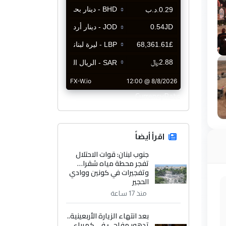
CurrencyRate
اقرأ أيضاً
جنوب لبنان: قوات الاحتلال
تفجر محطة مياه شقرا…
وتفجيرات في كونين ووادي
الحجير
منذ 17 ساعة
بعد انتهاء الزيارة الأربعينية..
تدهور مفاجئ في كهرباء