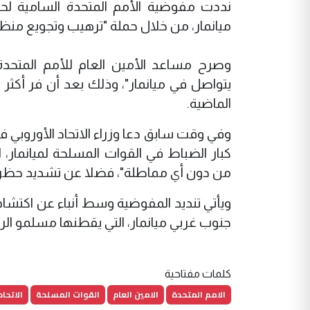
نددت مفوضية الأمم المتحدة السامية لحقوق
ميانمار، من خلال حملة "ترهيب وتجويع منظمة
وصرح مساعد الأمين العام للأمم المتحدة 
الماضية.
وفي وقت سابق دعا وزراء الاتحاد الأوروبي ف
كبار الضباط في القوات المسلحة لميانمار
من دون أي مماطلة"، فضلا عن تشديد حظر تور
ويأتي تنديد المفوضية وسط أنباء عن اكتشا
جنوب غربي ميانمار، التي يقطنها مسلمو الر
كلمات مفتاحية
الامم المتحدة
الامين العام
القوات المسلحة
الاتحاد