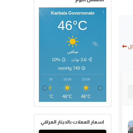
Karbala Governorate
46°C
كل
صافي
3.6 م\ث
10%
mmHg
749
19:00
18:00
17:00
16:00
15:00
‹
›
42°C
44°C
45°C
46°C
46°C
اسعار العملات بالدينار العراقي