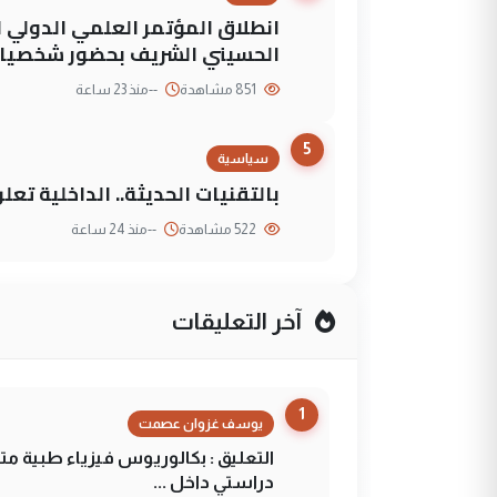
انطلاق المؤتمر العلمي الدولي ا
الحسيني الشريف بحضور شخصيات
851 مشاهدة
--
منذ 23 ساعة
5
سياسية
بالتقنيات الحديثة.. الداخلية تعل
522 مشاهدة
--
منذ 24 ساعة
آخر التعليقات
1
يوسف غزوان عصمت
التعليق : بكالوريوس فيزياء طبية م
دراستي داخل ...