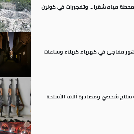
ر محطة مياه شقرا… وتفجيرات في كونين
 تدهور مفاجئ في كهرباء كربلاء وساعات
ة: تسجيل أكثر من 20 ألف سلاح شخصي ومصادرة آلاف الأسلحة