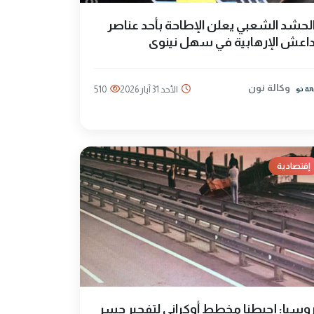
لحشد الشعبي يعلن الإطاحة بأحد عناصر
اعش الإرهابية في سهل نينوى
وكالة نون
الأحد 31 آيار 2026
510
إقتصادية
وسيا: إحبطنا مخطط أوكراني لتفجير جسر