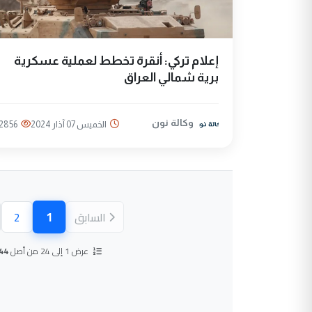
إعلام تركي: أنقرة تخطط لعملية عسكرية
برية شمالي العراق
وكالة نون
الخميس 07 آذار 2024
2856
1
السابق
2
(الصفحة ال
عرض 1 إلى 24 من أصل
44