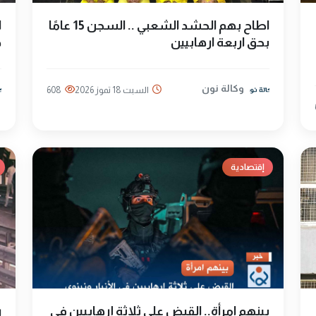
اطاح بهم الحشد الشعبي .. السجن 15 عامًا
ا
بحق اربعة ارهابيين
د
وكالة نون
السبت 18 تموز 2026
608
إقتصادية
بينهم امرأة.. القبض على ثلاثة إرهابيين في
ر