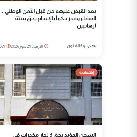
بعد القبض عليهم من قبل الأمن الوطني..
القضاء يصدر حكماً بالإعدام بحق ستة
إرهابيين
وكالة نون
الأربعاء 29 تموز 2026
669
إقتصادية
السجن المؤبد بحق 3 تجار مخدرات في