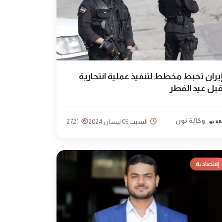
يران تحبط مخطط لتنفيذ عملية انتحارية
بل عيد الفطر
وكالة نون
السبت 06 نيسان 2024
2721
إقتصادية