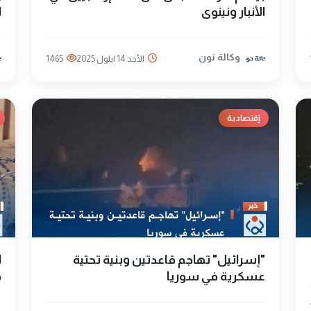
الأنبار ونينوى
ا
وكالة نون
الأحد 14 ايلول 2025
1465
إقتصادية
"إسرائيل" تهاجم قاعدتين وبنية تحتية
ا
عسكرية في سوريا
ف