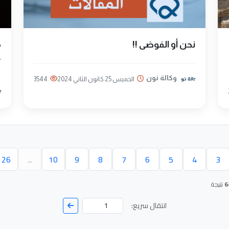
نحن أو الفوضى !!
م
ع
وكالة نون
الخميس 25 كانون الثاني 2024
3544
26
...
10
9
8
7
6
5
4
3
حالية)
6
نتيجة
انتقال سريع: