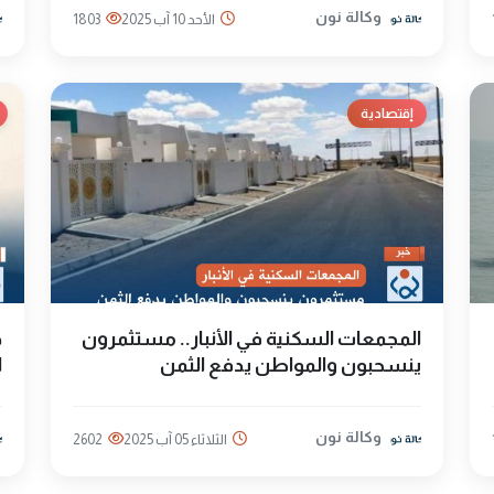
وكالة نون
الأحد 10 آب 2025
1803
إقتصادية
المجمعات السكنية في الأنبار.. مستثمرون
د
ينسحبون والمواطن يدفع الثمن
ا
وكالة نون
الثلاثاء 05 آب 2025
2602