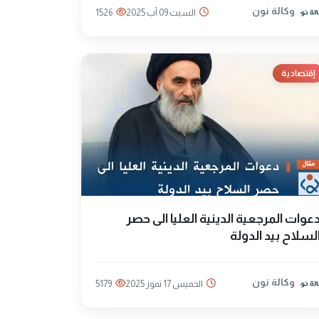
وكالة نون
السبت 09 آب 2025
1526
إقتصادية
عوات المرجعية الدينية العليا الى حصر
لسلاح بيد الدولة
وكالة نون
الخميس 17 تموز 2025
5179