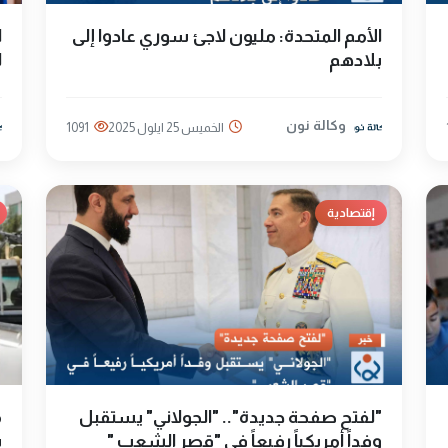
الأمم المتحدة: مليون لاجئ سوري عادوا إلى
ا
بلادهم
لع
وكالة نون
الخميس 25 ايلول 2025
1091
إقتصادية
"لفتح صفحة جديدة".. "الجولاني" يستقبل
م
وفداً أمريكياً رفيعاً في "قصر الشعب "
ب