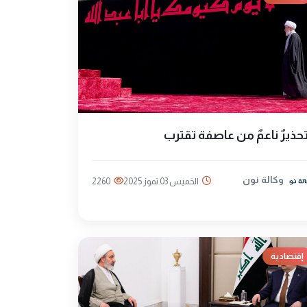
حذيرٌ ناعمٌ من عاصفة تقترب
وكالة نون
الخميس 03 تموز 2025
2260
إقتصادية