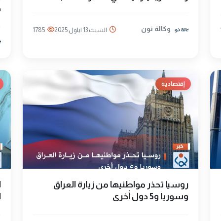
د
وكالة نون
السبت 13 ايلول 2025
1785
إقتصادية
روسيا تحذر مواطنيها من زيارة العراق
ا
وسوريا و5 دول أخرى
ا