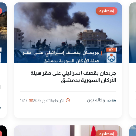
إقتصادية
جريحان بقصف إسرائيلي على مقر هيئة
الأركان السورية بدمشق
ع
ا
وكالة نون
الأربعاء 16 تموز 2025
1419
إقتصادية