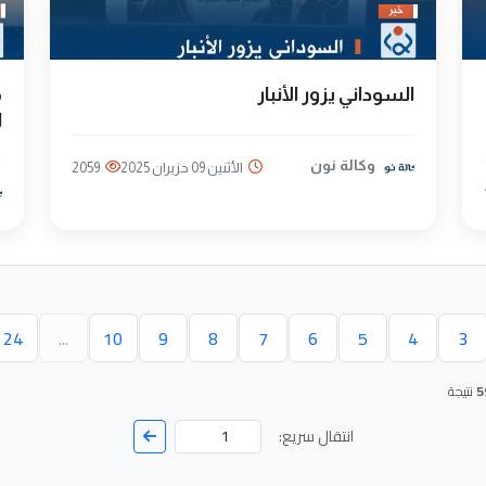
السوداني يزور الأنبار
م
ا
وكالة نون
الأثنين 09 حزيران 2025
2059
24
...
10
9
8
7
6
5
4
3
حالية)
5
نتيجة
انتقال سريع: