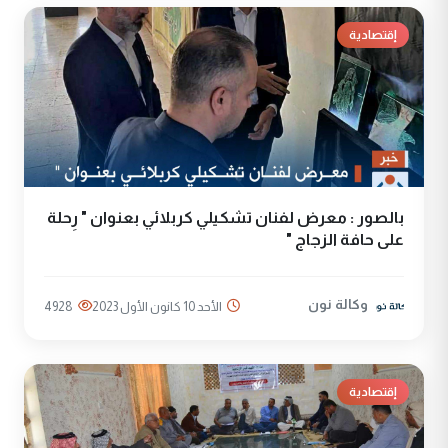
إقتصادية
بالصور : معرض لفنان تشكيلي كربلائي بعنوان " رِحلة
على حافة الزجاج "
وكالة نون
الأحد 10 كانون الأول 2023
4928
إقتصادية