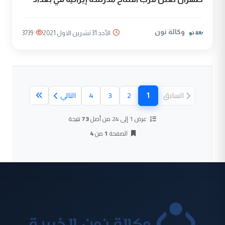
وكالة نون
الأحد 31 تشرين الاول 2021
3739
1
السابق
2
3
4
التالي
(الصفحة الحالية)
عرض 1 إلى 24 من أصل
73
نتيجة
الصفحة
1
من
4