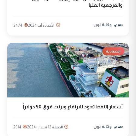
والمرجعية العليا
وكالة نون
الأحد 25 آب 2024
2474
إقتصادية
أسعار النفط تعود للارتفاع وبرنت فوق 90 دولاراً
وكالة نون
الجمعة 12 نيسان 2024
2914