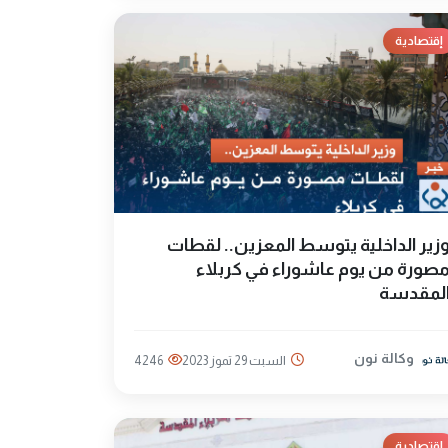
إقتصادية
زير الداخلية يتوسط المعزين.. لقطات
صورة من يوم عاشوراء في كربلاء
لمقدسة
وكالة نون
السبت 29 تموز 2023
4246
إقتصادية