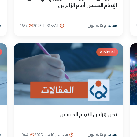
الإمام الحسن أمام الزائرين
(
وكالة نون
الأحد 31 آيار 2026
1667
إقتصادية
نحن ورأس الامام الحسين
م
وكالة نون
الخميس 10 تموز 2025
1944