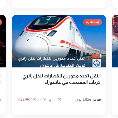
إقتصادية
النقل تحدد محورين للقطارات لنقل زائري
كربلاء المقدسة في عاشوراء
ا
وكالة نون
السبت 05 تموز 2025
1643