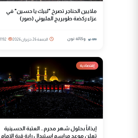
ملايين الحناجر تصرخ "لبيك يا حسين" في
عزاء ركضة طويريج المليوني (صور)
وكالة نون
الجمعة 26 حزيران 2026
1192
إقتصادية
إيذاناً بحلول شهر محرم.. العتبة الحسينية
تعلن موعد مراسم استبدال راية قبة الإمام