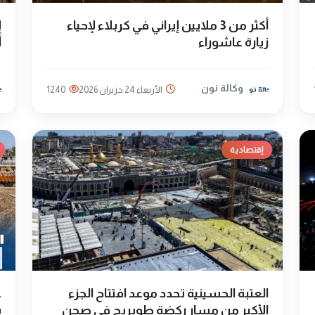
أكثر من 3 ملايين إيراني في كربلاء لإحياء
إ
زيارة عاشوراء
أ
وكالة نون
الأربعاء 24 حزيران 2026
1240
إقتصادية
العتبة الحسينية تحدد موعد افتتاح الجزء
ع
الأكبر من مسار ركضة طويريج في صحن
س