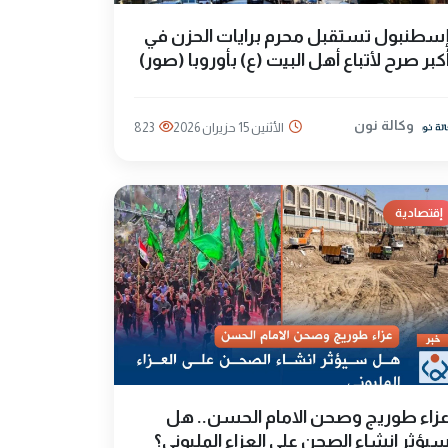
سطنبول تستقبل محرم برايات الحزن في
كبر صرح لأتباع أهل البيت (ع) بأوروبا (صور)
وكالة نون
الأثنين 15 حزيران 2026
823
إقتصادية
زاء طوريج وصحن الامام الحسن.. هل
يؤثر انشاء الصحن على العزاء المليوني؟