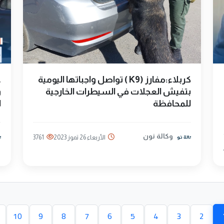
كربلاء:مفارز (K9 ) تواصل واجباتها اليومية
ع
بتفيش العجلات في السيطرات الخارجية
و
للمحافظة
ا
وكالة نون
الأربعاء 26 تموز 2023
3761
10
9
8
7
6
5
4
3
2
الصفحة الحالية)