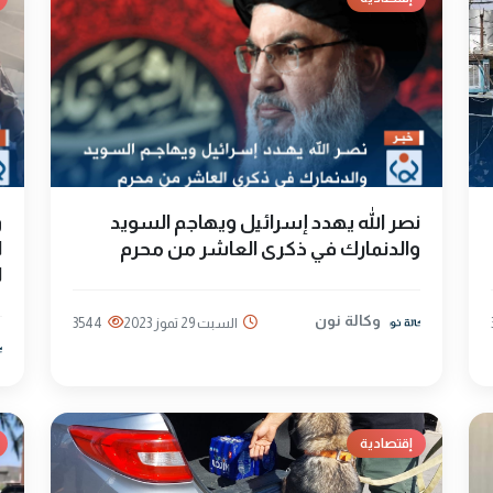
نصر الله يهدد إسرائيل ويهاجم السويد
و
والدنمارك في ذكرى العاشر من محرم
ا
ل
وكالة نون
السبت 29 تموز 2023
3544
إقتصادية