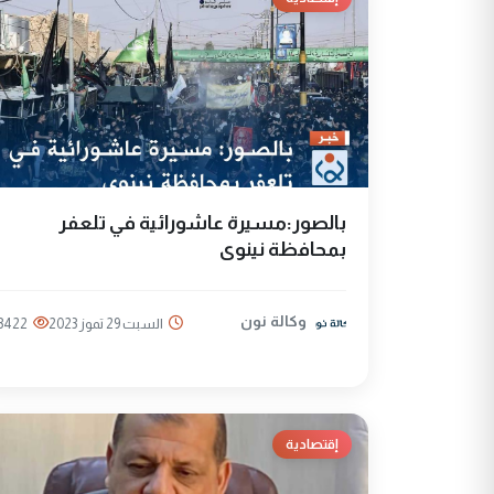
بالصور:مسيرة عاشورائية في تلعفر
بمحافظة نينوى
وكالة نون
السبت 29 تموز 2023
3422
إقتصادية