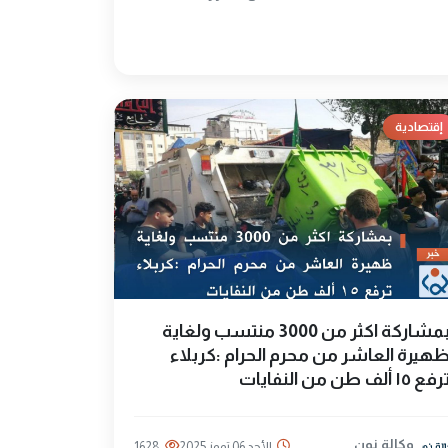
إقتصادية
بمشاركة اكثر من 3000 منتسب ولغاية
هيرة العاشر من محرم الحرام :كربلاء
فع ١٥ ألف طن من النفايات
وكالة نون
الأحد 06 تموز 2025
1628