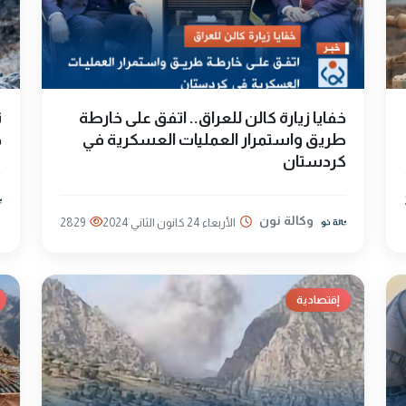
خفايا زيارة كالن للعراق.. اتفق على خارطة
ت
طريق واستمرار العمليات العسكرية في
د
كردستان
وكالة نون
الأربعاء 24 كانون الثاني 2024
2829
إقتصادية