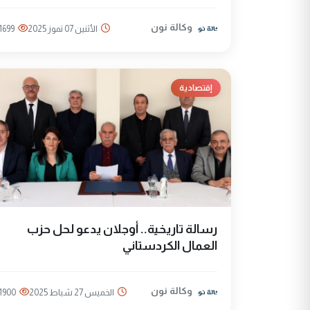
وكالة نون
الأثنين 07 تموز 2025
1699
إقتصادية
رسالة تاريخية.. أوجلان يدعو لحل حزب
العمال الكردستاني
وكالة نون
الخميس 27 شباط 2025
1900