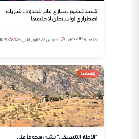
قسد تنظيم يساري عابر للحدود.. شريك
اضطراري لواشنطن لا حليفها
وكالة نون
الخميس 22 كانون الثاني 2026
1079
إقتصادية
"الإطار التنسيقي" يشن هجوماً على