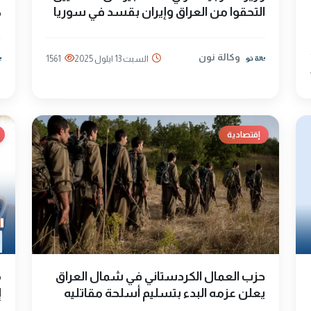
التحقوا من العراق وإيران بقسد في سوريا
ك
وكالة نون
السبت 13 ايلول 2025
1561
إقتصادية
حزب العمال الكردستاني في شمال العراق
م
يعلن عزمه البدء بتسليم أسلحة مقاتليه
إ