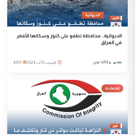
الديوانية.. محافظة تطفو على كنوز وسكانها الأفقر
في العراق
وكالة نون
السبت 31 آب 2024
4073
إقتصادية