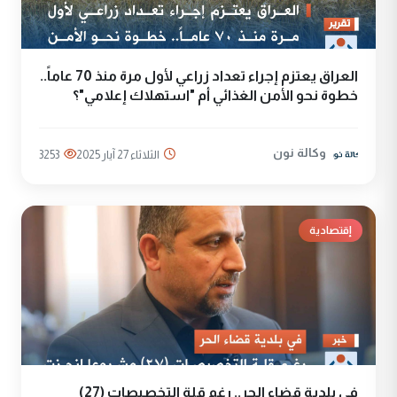
العراق يعتزم إجراء تعداد زراعي لأول مرة منذ 70 عاماً..
خطوة نحو الأمن الغذائي أم "استهلاك إعلامي"؟
وكالة نون
الثلاثاء 27 آيار 2025
3253
إقتصادية
في بلدية قضاء الحر.. رغم قلة التخصيصات (27)