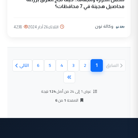
محاصيل هجينة في 7 محافظات؟
وكالة نون
الثلاثاء 26 آذار 2024
4238
1
السابق
2
3
4
5
6
التالي
(الصفحة الحالية)
عرض 1 إلى 24 من أصل
124
نتيجة
الصفحة
1
من
6