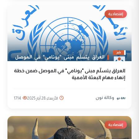
إقتصادية
العراق يتسلّم مبنى "يونامي" في الموصل ضمن خطة
إنهاء مهام البعثة الأممية
وكالة نون
الأربعاء 28 آيار 2025
1714
إقتصادية