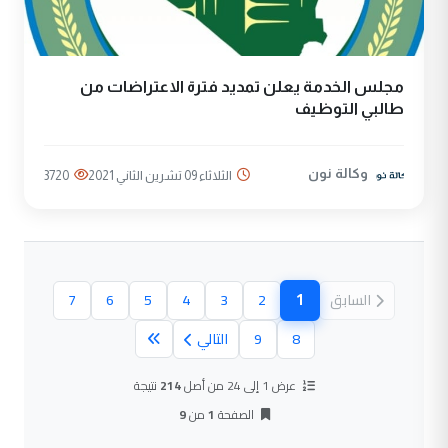
مجلس الخدمة يعلن تمديد فترة الاعتراضات من
طالبي التوظيف
وكالة نون
الثلاثاء 09 تشرين الثاني 2021
3720
1
السابق
2
3
4
5
6
7
(الصفحة الحالية)
8
9
التالي
عرض 1 إلى 24 من أصل
214
نتيجة
الصفحة
1
من
9