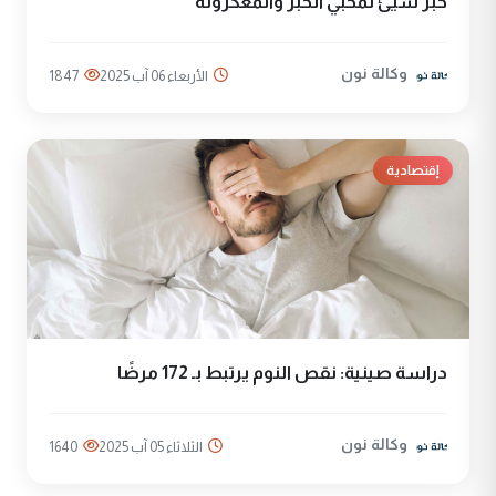
خبر سيئ لمحبي الخبز والمعكرونة
وكالة نون
الأربعاء 06 آب 2025
1847
إقتصادية
دراسة صينية: نقص النوم يرتبط بـ 172 مرضًا
وكالة نون
الثلاثاء 05 آب 2025
1640