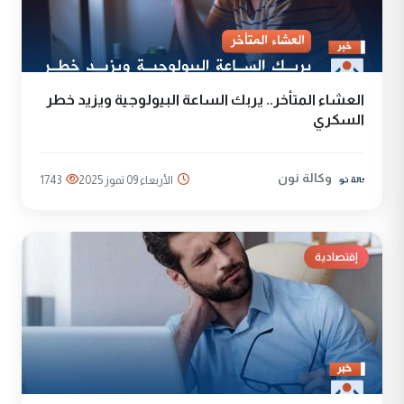
العشاء المتأخر.. يربك الساعة البيولوجية ويزيد خطر
السكري
وكالة نون
الأربعاء 09 تموز 2025
1743
إقتصادية