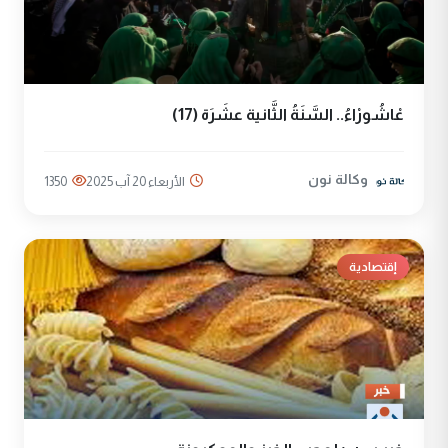
عْاشُورْاءُ.. السَّنَةُ الثَّانية عشَرَة (17)
وكالة نون
الأربعاء 20 آب 2025
1350
إقتصادية