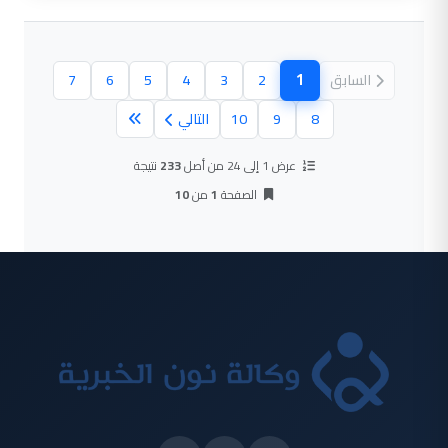
1
السابق
2
3
4
5
6
7
(الصفحة الحالية)
8
9
10
التالي
عرض 1 إلى 24 من أصل
233
نتيجة
الصفحة
1
من
10