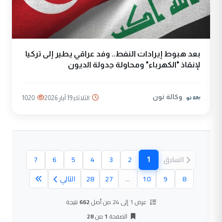
بعد هبوط إيرادات النفط.. وفد عراقي يطير إلى تركيا
لإنقاذ "الكهرباء" ومحاولة جدولة الديون
وكالة نون
الثلاثاء 19 آيار 2026
1020
1
السابق
2
3
4
5
6
7
(الصفحة الحالية)
8
9
10
...
27
28
التالي
عرض 1 إلى 24 من أصل
662
نتيجة
الصفحة
1
من
28