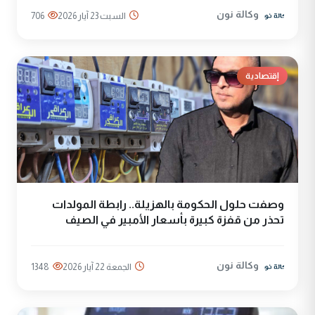
وكالة نون
السبت 23 آيار 2026
706
إقتصادية
وصفت حلول الحكومة بالهزيلة.. رابطة المولدات
تحذر من قفزة كبيرة بأسعار الأمبير في الصيف
وكالة نون
الجمعة 22 آيار 2026
1348