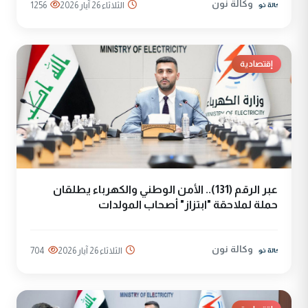
وكالة نون
الثلاثاء 26 آيار 2026
1256
إقتصادية
عبر الرقم (131).. الأمن الوطني والكهرباء يطلقان
حملة لملاحقة "ابتزاز" أصحاب المولدات
وكالة نون
الثلاثاء 26 آيار 2026
704