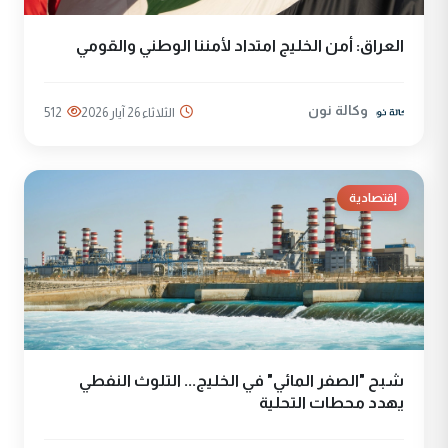
العراق: أمن الخليج امتداد لأمننا الوطني والقومي
وكالة نون
الثلاثاء 26 آيار 2026
512
إقتصادية
شبح "الصفر المائي" في الخليج... التلوث النفطي
يهدد محطات التحلية