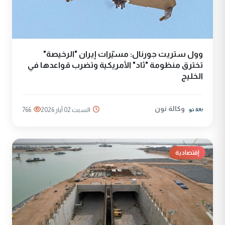
وول ستريت جورنال: مسيّرات إيران "الرخيصة"
تخترق منظومة "ثاد" الأمريكية وتضرب قواعدها في
الخليج
وكالة نون
السبت 02 آيار 2026
766
إقتصادية