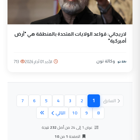
لاريجاني: قواعد الولايات المتحدة بالمنطقة هي "أرض
أميركية"
وكالة نون
الأحد 01 آذار 2026
713
1
السابق
2
3
4
5
6
7
(الصفحة الحالية)
8
9
10
التالي
عرض 1 إلى 24 من أصل
232
نتيجة
الصفحة
1
من
10