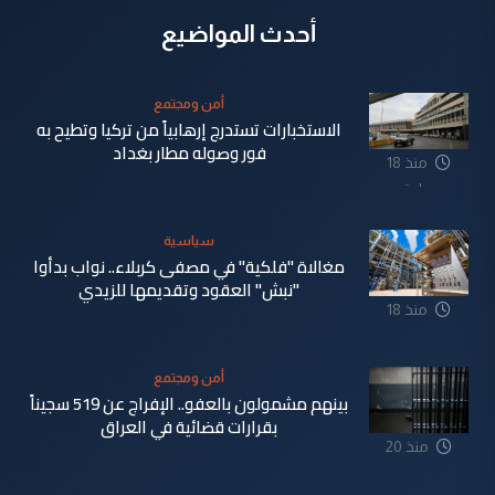
أحدث المواضيع
أمن ومجتمع
الاستخبارات تستدرج إرهابياً من تركيا وتطيح به
فور وصوله مطار بغداد
منذ 18
ساعة
سياسية
مغالاة "فلكية" في مصفى كربلاء.. نواب بدأوا
"نبش" العقود وتقديمها للزيدي
منذ 18
ساعة
أمن ومجتمع
بينهم مشمولون بالعفو.. الإفراج عن 519 سجيناً
بقرارات قضائية في العراق
منذ 20
ساعة