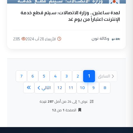
لمدة ساعتين.. وزارة الاتصالات: سيتم قطع خدمة
الإنترنت اعتباراً من يوم غد
وكالة نون
الأربعاء 28 آب 2024
2335
1
السابق
2
3
4
5
6
7
(الصفحة الحالية)
8
9
10
11
12
التالي
عرض 1 إلى 24 من أصل
287
نتيجة
الصفحة
1
من
12