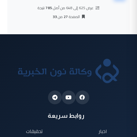
عرض 625 إلى 648 من أصل
785
نتيجة
الصفحة
27
من
33
روابط سريعة
اخبار
تحقيقات