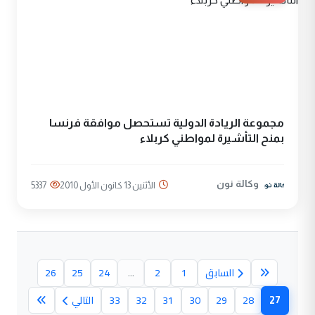
مجموعة الريادة الدولية تستحصل موافقة فرنسا
بمنح التأشيرة لمواطني كربلاء
وكالة نون
الأثنين 13 كانون الأول 2010
5337
السابق
1
2
...
24
25
26
27
28
29
30
31
32
33
التالي
(الصفحة الحالية)