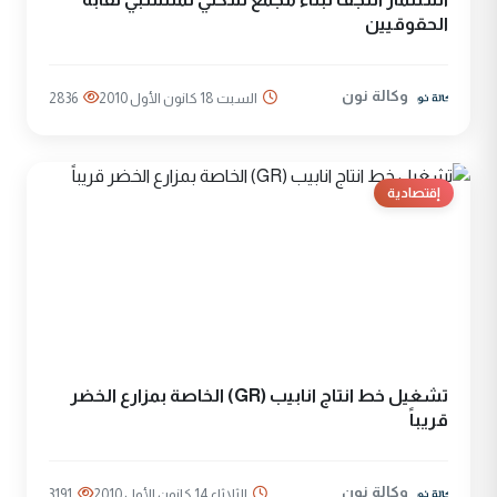
الحقوقيين
وكالة نون
السبت 18 كانون الأول 2010
2836
إقتصادية
تشغيل خط انتاج انابيب (GR) الخاصة بمزارع الخضر
قريباً
وكالة نون
الثلاثاء 14 كانون الأول 2010
3191