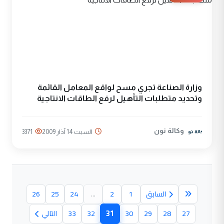
وزارة الصناعة تجري مسح لواقع المعامل القائمة
وتحديد متطلبات التأهيل لرفع الطاقات الانتاجية
وكالة نون
السبت 14 آذار 2009
3371
السابق
1
2
...
24
25
26
31
27
28
29
30
32
33
التالي
(الصفحة الحالية)