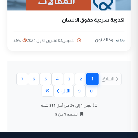
اكذوبة سردية حقوق الانسان
وكالة نون
الخميس 03 تشرين الاول 2024
3398
1
السابق
2
3
4
5
6
7
(الصفحة الحالية)
8
9
التالي
عرض 1 إلى 24 من أصل
211
نتيجة
الصفحة
1
من
9