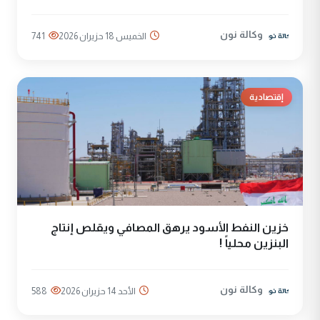
وكالة نون
الخميس 18 حزيران 2026
741
إقتصادية
خزين النفط الأسود يرهق المصافي ويقلص إنتاج
البنزين محلياً !
وكالة نون
الأحد 14 حزيران 2026
588