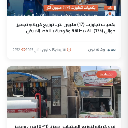
بكميات تجاوزت (17) مليون لتر.. توزيع كربلاء: تجهيز
حوالي (175) الف بطاقة وقودية بالنفط الابيض
وكالة نون
الأربعاء 15 كانون الثاني 2025
2952
إقتصادية
فرع كربلاء لتوزيع المنتجات: جهزنا (٥٣٦) فرن ومخبز