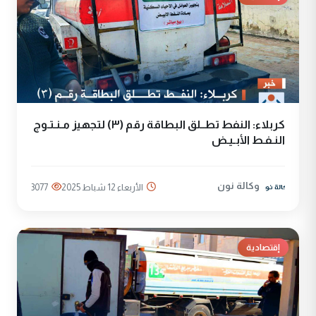
كربلاء: النفط تطــلق البطاقة رقم (٣) لتجهيز مـنـتـوج
النـفـط الأبـيـض
وكالة نون
الأربعاء 12 شباط 2025
3077
إقتصادية