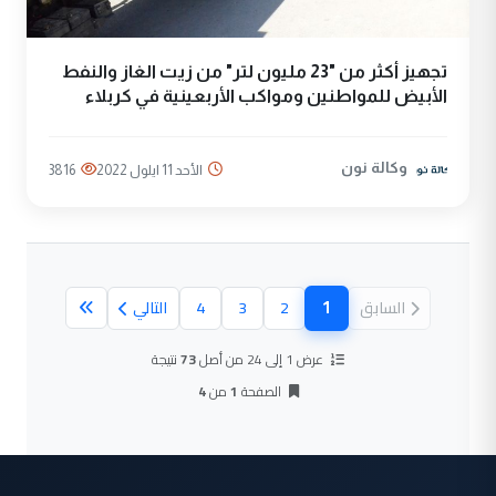
تجهيز أكثر من "23 مليون لتر" من زيت الغاز والنفط
الأبيض للمواطنين ومواكب الأربعينية في كربلاء
وكالة نون
الأحد 11 ايلول 2022
3816
1
السابق
2
3
4
التالي
(الصفحة الحالية)
عرض 1 إلى 24 من أصل
73
نتيجة
الصفحة
1
من
4