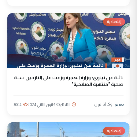
إقتصادية
نائبة عن نينوى: وزارة الهجرة وزعت على النازحين سلة
صحية "منتهية الصلاحية"
وكالة نون
الثلاثاء 30 كانون الثاني 2024
3004
إقتصادية