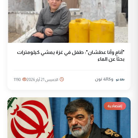
"أنام وأنا عطشان": طفل في غزة يمشي كيلومترات
بحثاً عن الماء
وكالة نون
الخميس 21 آيار 2026
1190
إقتصادية