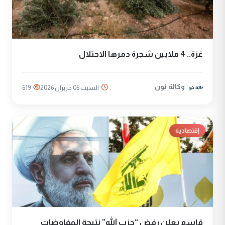
غزة.. 4 ملايين شجرة دمرها الاحتلال
وكالة نون
السبت 06 حزيران 2026
619
إقتصادية
قاسم يعلن رفض “حزب الله” نتيجة المفاوضات