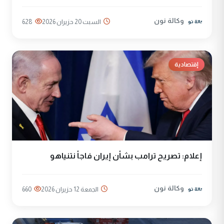
وكالة نون
السبت 20 حزيران 2026
628
إقتصادية
إعلام: تصريح ترامب بشأن إيران فاجأ نتنياهو
وكالة نون
الجمعة 12 حزيران 2026
660