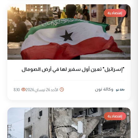
إقتصادية
"إسرائيل" تعين أول سفير لها في أرض الصومال
وكالة نون
الأحد 26 نيسان 2026
830
إقتصادية