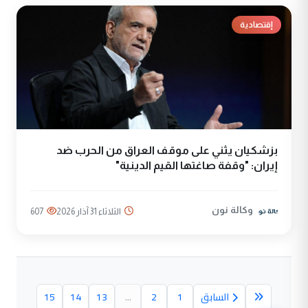
إقتصادية
بزشكيان يثني على موقف العراق من الحرب ضد
إيران: "وقفة صاغتها القيم الدينية"
وكالة نون
الثلاثاء 31 آذار 2026
607
السابق
1
2
...
13
14
15