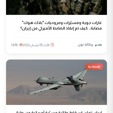
غارات جوية ومسيّرات ومروحيات "بلاك هوك"
مصابة.. كيف تم إنقاذ الضابط الأميركي من إيران؟
وكالة نون
الأحد 05 نيسان 2026
1498
إقتصادية
إيران تعلن اسقاط طائرة مسيّرة أميركية من طراز