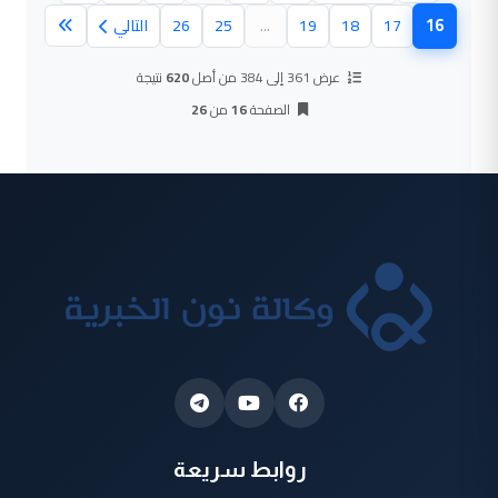
16
17
18
19
...
25
26
التالي
(الصفحة الحالية)
عرض 361 إلى 384 من أصل
620
نتيجة
الصفحة
16
من
26
روابط سريعة