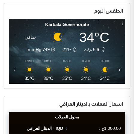
الطقس اليوم
Karbala Governorate
34°C
صافي
5.6 م\ث
21%
749
mmHg
10:00
09:00
08:00
07:00
06:00
05:00
‹
›
41°C
39°C
36°C
35°C
34°C
34°C
اسعار العملات بالدينار العراقي