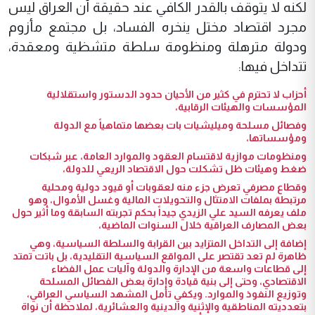
لكنه لا يتوقف بالقدر الكافي عند حقيقة أن العراق ليس
مجرد اقتصاد مختل ينخره الفساد، بل مجتمع مأزوم
ودولة مترهلة ومنظومة سلطة متشظية ومعقدة،
تتداخل فيها:
أحزاب لا تحترم في كثير من الأحيان حدود الدستور واستقلالية
المؤسسات والهيئات الرقابية،
وفصائل مسلحة وميليشيات بات بعضها متماهياً مع الدولة
ومؤسساتها،
ومنظومات موازية لاقتسام العقود والموارد العامة، عبر شبكات
ضغط وهيئات ظل تشكلت حول الاقتصاد الريعي للدولة،
وقطاع مصرفي تعرض جزء منه لعقوبات أو قيود دولية ومحلية
مرتبطة بملفات الامتثال والتحويلات المالية وغسل الأموال، وهو
ملف يعرفه السيد علي الزيدي جيداً بحكم تجربته السابقة وما أثير حول
بعض المصارف العراقية خلال السنوات الماضية،
إضافة إلى التداخل المتزايد بين القرابة والسلطة السياسية، وهي
ظاهرة لم تعد تقتصر على المواقع السياسية التقليدية، بل باتت تمتد
إلى قطاعات واسعة من الإدارة والدولة وآليات عمل الفضاء
الاقتصادي، وحتى إلى بنية قيادة وإدارة بعض الفصائل المسلحة
وتوزيع النفوذ والموارد. ويكفي تأمل المشهد السياسي العراقي،
بتعدديته المناطقية والإثنية والدينية والعشائرية، لملاحظة أن نواة