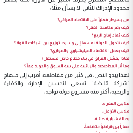
محدود الإدراك للثاني. لا يسأل مثلاً:
من يسيطر فعلياً على الاقتصاد العراقي؟
كيف يتم مكافحة الفقر ؟
كيف يُعاد إنتاج الريع؟
كيف تتحول الدولة نفسها إلى وسيط توزيع بين شبكات القوة ؟
كيف يعمل الاقتصاد الميليشياوي والموازي؟
لماذا يفشل العراق في بناء قطاع خاص مستقل؟
وما أثر المحاصصة والزبائنية على بنية السوق والدولة معاً ؟
لهذا يبدو النص، في كثير من مقاطعه، أقرب إلى منهاج
“شركة قابضة” تسعى لتحسين الإدارة والكفاءة
والربحية، أكثر منه مشروع دولة تواجه:
ملايين الفقراء،
ملايين الأرامل،
بطالة شبابية هائلة،
جهازاً بيروقراطياً متضخماً،