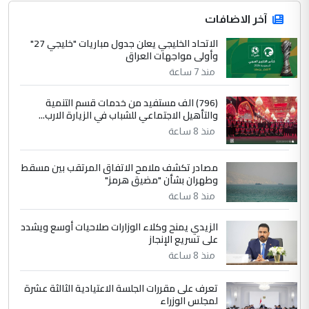
جنسية الرافد الثالث للعراق ومن اصول عريقة
ابا فرات ...
آخر الاضافات
الجواهري يرد على صدام حسين سل
الاتحاد الخليجي يعلن جدول مباريات "خليجي 27"
الموضوع :
وأولى مواجهات العراق
مضجعيك يابن الزنا (نص كامل)
منذ 7 ساعة
4
سردار
(796) الف مستفيد من خدمات قسم التنمية
والتأهيل الاجتماعي للشباب في الزيارة الارب...
التعليق : واحد من عصابة علي ماما يسقط
منذ 8 ساعة
جنسية الرافد الثالث للعراق ومن اصول عريقة
ابا فرات ...
مصادر تكشف ملامح الاتفاق المرتقب بين مسقط
الجواهري يرد على صدام حسين سل
الموضوع :
وطهران بشأن "مضيق هرمز"
مضجعيك يابن الزنا (نص كامل)
منذ 8 ساعة
الزيدي يمنح وكلاء الوزارات صلاحيات أوسع ويشدد
5
حيدر عاشور
على تسريع الإنجاز
التعليق : تحياتي لك استاذ حامدتركان. كلام
منذ 8 ساعة
دقيق ومسؤول؛ فالاستثمار الحقيقي للإنسان
وثروات البلد يعتمد على الكفاءة ...
تعرف على مقررات الجلسة الاعتيادية الثالثة عشرة
بين الإهمال واغتصاب الأرض.. بلاد
لمجلس الوزراء
الموضوع :