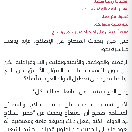
اقتصاداً ريعياً هشاً،
انهيار الثقة بالمؤسسات،
تعليمًا متراجعاً،
بنية تحتية متهالكة،
ومدناً تعيش على اقتصاد غير رسمي واسع.
حتى حين يتحدث المنهاج عن الإصلاح، فإنه يذهب
مباشرة نحو:
الرقمنة، والحوكمة، والأتمتة،وتقليص البيروقراطية. لكن
من دون التوقف جدياً عند السؤال الأعمق: من الذي
يملك القدرة على تعطيل الدولة العراقية أصلاً؟
ومن الذي يستفيد من بقائها بهذا الشكل؟
الأمر نفسه ينسحب على ملف السلاح والفصائل
المسلحة. صحيح أن المنهاج يتحدث عن “حصر السلاح
بيد الدولة”، لكنه يفعل ذلك بصيغة عامة ومقتضبة، ثم
يعود حالا إلى الحديث عن تطوير قدرات الحشد الشعبي