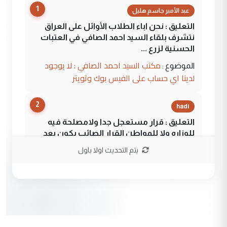
1
عبد الأمير جاسم هليل
التعليق : نحن اباء الطلاب الأوائل على العراق
نتشرف بلقاء السيد احمد الصافي في العتبات
الحسنية لزرع ...
مكتب السيد احمد الصافي : لا يوجود
الموضوع :
لدينا اي حساب على الفيس بوك وتويتر
2
hadi
التعليق : قرار مستعجل جدا ولامصلحة فيه
للوزاره ولا للمواطن القرار الصائب يكون بعد
الاستماع للمدير ومغرفة ...
يتم التحديث اولا باول
وزير الصحة يعفي مدير مستشفى الكرخ
الموضوع :
العام في بغداد
3
سردار
التعليق : واحد من عصابة علي ماما يسقط