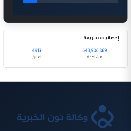
إحصائيات سريعة
4913
643,906,869
مشاهدة
تعليق