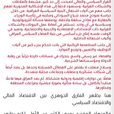
القرار السياسي والمالي أصبحت، إلى حد كبير، مشبعة بالعلاقات
والشبكات القرابية. وسنعود لاحقاً إلى هذه الإشكالية المحورية لفهم
جانب مهم من آليات اشتغال البنية السياسية العراقية، من خلال
دراسة نموذج محمد شياع السوداني ومكتبه في رئاسة الوزراء،
بالمقارنة مع نماذج سابقة ولاحقة، بوصفها مسألة أنثروبولوجية
وسياسية في آن واحد، تستثمر في أنماط عمل البيوتات والشبكات
القرابية ذات الامتدادات الاقتصادية والدينية والاجتماعية، وتعيد في
الوقت نفسه إنتاج جزء أساسي من بنية الفضاء السياسي العراقي
وآليات اشتغاله الداخلية.
إلى جانب المحاصصة الزبائنية التي باتت تتحكم بجزء كبير من آليات
التوظيف والتعيين وتوزيع الموارد،
واقتصاد غير رسمي واسع، يتحرك في مساحات خارجة جزئياً عن رقابة
الدولة ومؤسساتها الشرعية،
وسلاح منفلت لا يقتصر على الفصائل المسلحة وحدها، بل يمتد أيضاً
إلى شبكات عشائرية وعصابات وجماعات محلية متعددة،
فضلاً عن توازنات إقليمية ودولية متشابكة، لم يعد العراق فيها فاعلاً
محايداً بالكامل، بل ساحة متأثرة بصورة مباشرة بصراعات المنطقة
ومحاورها.
هنا يظهر الفارق الجوهري بين الاقتصاد المالي
والاقتصاد السياسي.
فالمنهاج المقترح يعرف الكثير عن الأول، لكنه يظهر