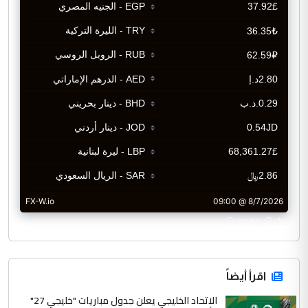
CurrencyRate
اقرأ أيضاً
الاتحاد الخليجي يعلن جدول مباريات "خليجي 27"