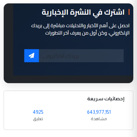
إحصائيات سريعة
4925
643,977,151
مشاهدة
تعليق