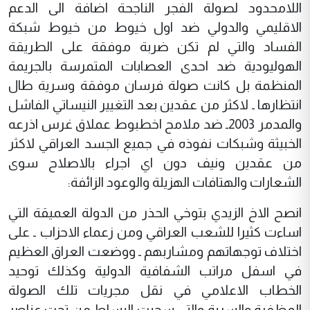
اللامحدود لصولة الفجر الناجحة اضافة الى الدعم
الاقليمي والدولي ضد اول خيوط من خيوط شبكة
الفساد والتي لم تكن ضربة موفقة على الطريقة
الهوليودية ضد احدى العصابات المتمرسة بالجريمة
المنظمة بل كانت صولة فرسان موفقة وسرية طال
انتظارها ـ لاكثر من عقدين بعد التغيير النيساتي الفاشل
والمدمر 2003ـ ضد ملامح اخطبوط عملاق غرس اذرعه
الخبيثة وشبكات نفوذه في جميع الجسد العراقي لاكثر
من عقدين ونيف دون اي اجراء بالاصلاح سوى
الشعارات والهتافات الهزيلة والوعود الزائفة:
انصح الاخ الزيدي بتوخي الحذر من الدولة العميقة التي
اساءت كثيرا للشعب العراقي ومن زعماء الاحزاب ـ على
اختلاف توجهاتهم ومشاربهم ـ ووضعت العراق العظيم
في اسفل مراتب الشفافية الدولية وكذلك توحيد
الخطاب الاعلامي في نقل مجريات تلك الصولة
المظفرة والسرية والتي سحبت البساط من تحت عناصر