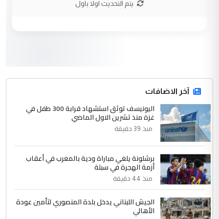
يتم التحديث اولا باول
وزير الصحة يعفي مدير مستشفى الكرخ
الموضوع :
العام في بغداد
3
سردار
التعليق : واحد من عصابة علي ماما يسقط
جنسية الرافد الثالث للعراق ومن اصول عريقة
ابا فرات ...
آخر الاضافات
الجواهري يرد على صدام حسين سل
اليونيسف توثق استشهاد قرابة 300 طفل في
الموضوع :
غزة منذ تشرين الاول الماضي
مضجعيك يابن الزنا (نص كامل)
منذ 39 دقيقة
4
سردار
برشلونة يلغي مباراة ودية بالمغرب في أعقاب
التعليق : واحد من عصابة علي ماما يسقط
أزمة الهجرة في سبتة
جنسية الرافد الثالث للعراق ومن اصول عريقة
منذ 44 دقيقة
ابا فرات ...
الجواهري يرد على صدام حسين سل
الموضوع :
الجيش اللبناني يدخل بلدة المنصوري لتأمين عودة
مضجعيك يابن الزنا (نص كامل)
الأهالي