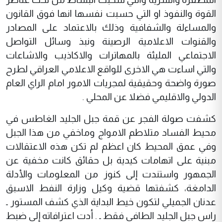
القوة والنفوذ او التي حسبت نفسها انها فوق القانون
والمساءلة والشفافية وذلك بالاعتماد على المصادر
والقنوات الاعلامية الرصينة ونبذ وسائل التواصل
الاجتماعي المليئة بالمهاترات والاكاذيب والاشاعات
والتي اساءت هي الاخرى للواقع الاعلامي العراقي لطرح
صورة واضحة وحقيقية لمجريات الامور امام الراي العام
الدولي والاقليمي فضلا عن المحلي .
كشفت صولة الفجر عن قمة جبل الجليد الغاطس في
محيط الفساد متلاطم الامواج وماخفي من هذا الجبل
وفي عمق المحيط كان اعظم لم تكن هذه الاعتقالات
مبنية على اتهامات كيدية بل حقائق كانت مخفية عن
الجمهور واستندت إلى كنوز من المعلومات والأدلة
الدامغة، كشفتها قضية وكيل وزارة النفط الاسبق
عدنان الجميلي لتكون خيط البداية الذي كشف المستور ـ
راس جبل الجليد الطافي فقط ـ . أدت اعترافاته إلى ضبط