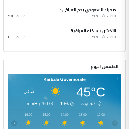
صحراء السعودي بدم العراقي !
الأحد 02 آب 2026
قراءات :
918
الأكشن بنسخته العراقية
الأحد 02 آب 2026
قراءات :
833
الطقس اليوم
Karbala Governorate
45°C
صافي
5.7 م\ث
10%
750
mmHg
17:00
16:00
15:00
14:00
13:00
12:00
‹
›