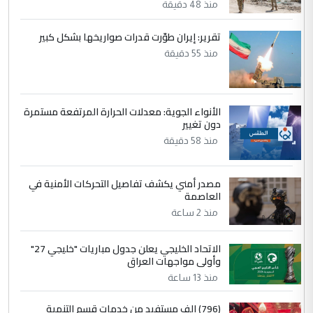
منذ 48 دقيقة
5
حيدر عاشور
تقرير: إيران طوّرت قدرات صواريخها بشكل كبير
التعليق : تحياتي لك استاذ حامدتركان. كلام
منذ 55 دقيقة
دقيق ومسؤول؛ فالاستثمار الحقيقي للإنسان
وثروات البلد يعتمد على الكفاءة ...
بين الإهمال واغتصاب الأرض.. بلاد
الموضوع :
الأنواء الجوية: معدلات الحرارة المرتفعة مستمرة
الرافدين تعاني الجفاف والتصحر!!
دون تغيير
منذ 58 دقيقة
مصدر أمني يكشف تفاصيل التحركات الأمنية في
العاصمة
منذ 2 ساعة
الاتحاد الخليجي يعلن جدول مباريات "خليجي 27"
وأولى مواجهات العراق
منذ 13 ساعة
(796) الف مستفيد من خدمات قسم التنمية