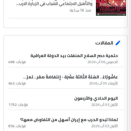
والتأهيل الاجتماعي للشباب في الزيارة الارب...
منذ 14 ساعة
المقالات
حتمية حصر السلاح المنفلت بيد الدولة العراقية
الخميس 06 آب 2026
قراءات :
498
عاشُورْاءُ.. السّنَةُ الثّالثةَ عشَرَة - إِنتفاضةُ صفَر…تمرّ...
الأربعاء 05 آب 2026
قراءات :
642
اليوم الحادي والأربعون
الأثنين 03 آب 2026
قراءات :
1792
لماذا تبدو الحرب مع إيران أسهل من التفاوض معها؟
الأثنين 03 آب 2026
قراءات :
834