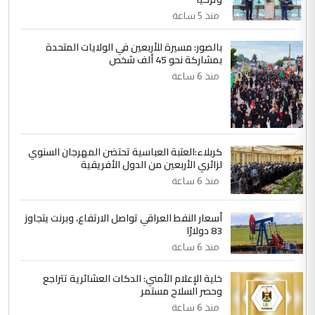
التعليق : واحد من عصابة علي ماما يسقط
منذ 5 ساعة
جنسية الرافد الثالث للعراق ومن اصول عريقة
ابا فرات ...
بالصور: مسيرة للأربعين في الولايات المتحدة
بمشاركة نحو 45 ألف شخص
الجواهري يرد على صدام حسين سل
الموضوع :
منذ 6 ساعة
مضجعيك يابن الزنا (نص كامل)
كربلاء:العتبة العباسية تحتضن المهرجان السنوي
لزائري الأربعين من الدول الأفريقية
منذ 6 ساعة
أسعار النفط العراقي تواصل الارتفاع، وبرنت يتجاوز
83 دولارًا
منذ 6 ساعة
خلية الإعلام الأمني: الدكات العشائرية تتراجع
وحصر السلاح مستمر
منذ 6 ساعة