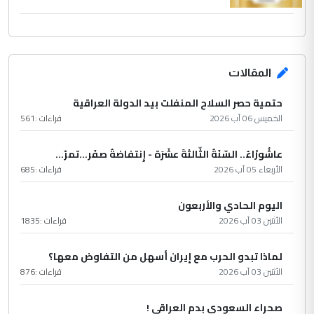
المقالات
حتمية حصر السلاح المنفلت بيد الدولة العراقية
الخميس 06 آب 2026
قراءات :
561
عاشُورْاءُ.. السّنَةُ الثّالثةَ عشَرَة - إِنتفاضةُ صفَر…تمرّ...
الأربعاء 05 آب 2026
قراءات :
685
اليوم الحادي والأربعون
الأثنين 03 آب 2026
قراءات :
1835
لماذا تبدو الحرب مع إيران أسهل من التفاوض معها؟
الأثنين 03 آب 2026
قراءات :
876
صحراء السعودي بدم العراقي !