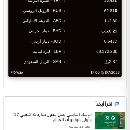
CurrencyRate
اقرأ أيضاً
الاتحاد الخليجي يعلن جدول مباريات "خليجي 27"
وأولى مواجهات العراق
منذ 22 ساعة