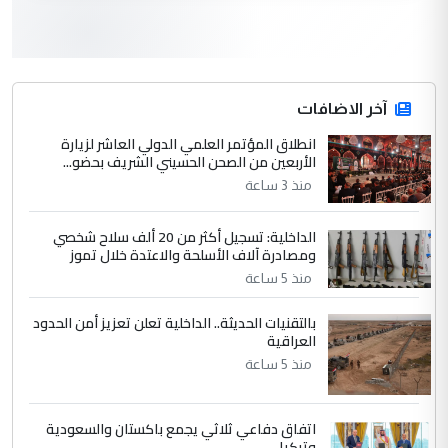
لدينا اي حساب على الفيس بوك وتويتر
3
hadi
التعليق : قرار مستعجل جدا ولامصلحة فيه
آخر الاضافات
للوزاره ولا للمواطن القرار الصائب يكون بعد
الاستماع للمدير ومغرفة ...
انطلاق المؤتمر العلمي الدولي العاشر لزيارة
الأربعين من الصحن الحسيني الشريف بحضو...
وزير الصحة يعفي مدير مستشفى الكرخ
الموضوع :
العام في بغداد
منذ 3 ساعة
الداخلية: تسجيل أكثر من 20 ألف سلاح شخصي
4
سردار
ومصادرة آلاف الأسلحة والاعتدة خلال تموز
التعليق : واحد من عصابة علي ماما يسقط
منذ 5 ساعة
جنسية الرافد الثالث للعراق ومن اصول عريقة
بالتقنيات الحديثة.. الداخلية تعلن تعزيز أمن الحدود
ابا فرات ...
العراقية
الجواهري يرد على صدام حسين سل
الموضوع :
منذ 5 ساعة
مضجعيك يابن الزنا (نص كامل)
اتفاق دفاعي ثلاثي يجمع باكستان والسعودية
5
سردار
وتركيا