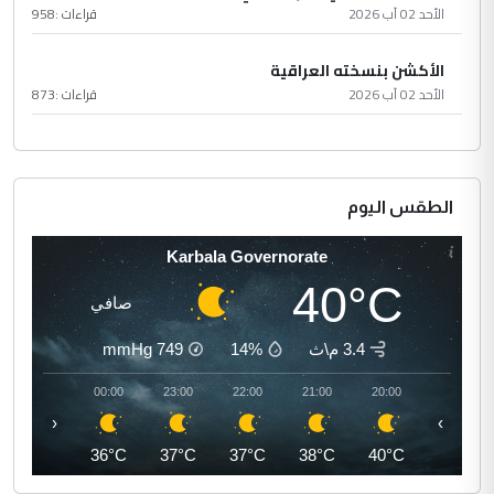
الأحد 02 آب 2026
قراءات :
958
الأكشن بنسخته العراقية
الأحد 02 آب 2026
قراءات :
873
الطقس اليوم
Karbala Governorate
40°C
صافي
3.4 م\ث
14%
749
mmHg
01:00
00:00
23:00
22:00
21:00
20:00
‹
›
35°C
36°C
37°C
37°C
38°C
40°C