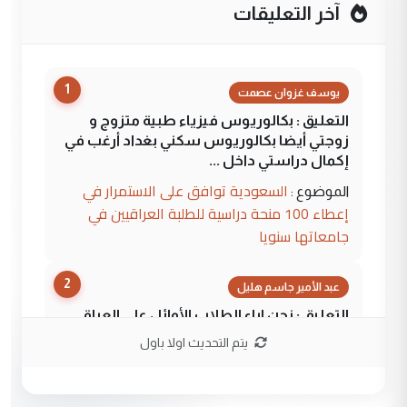
آخر التعليقات
1
يوسف غزوان عصمت
التعليق : بكالوريوس فيزياء طبية متزوج و
زوجتي أيضا بكالوريوس سكني بغداد أرغب في
إكمال دراستي داخل ...
السعودية توافق على الاستمرار في
الموضوع :
إعطاء 100 منحة دراسية للطلبة العراقيين في
جامعاتها سنويا
2
عبد الأمير جاسم هليل
التعليق : نحن اباء الطلاب الأوائل على العراق
نتشرف بلقاء السيد احمد الصافي في العتبات
يتم التحديث اولا باول
الحسنية لزرع ...
مكتب السيد احمد الصافي : لا يوجود
الموضوع :