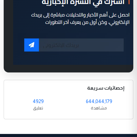
إحصائيات سريعة
4929
644,044,179
مشاهدة
تعليق