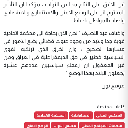
في الافق على التئام مجلس النواب ، مؤكدا ان التأخير
المفتوح اثر على الوضع الامني والاستثماري والاقتصادي
واصاب المواطن باحباط .
واضاف عبد اللطيف " نحن الان بحاجة الى محكمة اتحادية
قوية جدا ولابد من وجود صوت قضائي يضع الامور في
مسارها الصحيح ، وان الخرق الذي ترتكبه القوى
السياسية خطير في حق الديمقراطية في العراق ومن
غير المعقول ان زعماء سياسيين عددهم عشرة
يجعلون البلاد بهذا الوضع " .
موقع نون
كلمات مفتاحية
المجتمع المدني
الديمقراطية
المحكمة الاتحادية
منظمات المجتمع المدني
مجلس النواب
الوضع الامني