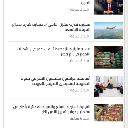
الحرب
التعليق : في عهد النظام البائد وفي عام 1987
منذ 2 ساعة
عندما قام النظام بفتح الماء للاهوار وفاضت
البساتين ...
مسيّرة تضرب مخزن التاجي؟.. خسارة كبيرة بذخائر
الكشف عن إجراءات لتمكين ضحايا
الفرقة التاسعة
الموضوع :
النظام السابق من التعويض (وثيقة)
منذ 2 ساعة
"1.28 مليار دينار" ضبط تلاعب كمركي بشحنات
اللحوم في أم قصر
منذ 2 ساعة
أساقفة عراقيون يجتمعون للنظر في دعوة
الحكومة لمسيحيي المهجر بالعودة
منذ 2 ساعة
التجارة: استيراد السلع والمواد الغذائية بأكثر من
90 مليار دولار لتعزيز الأمن الغ...
منذ 6 ساعة