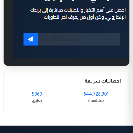
إحصائيات سريعة
5060
644,728,901
مشاهدة
تعليق