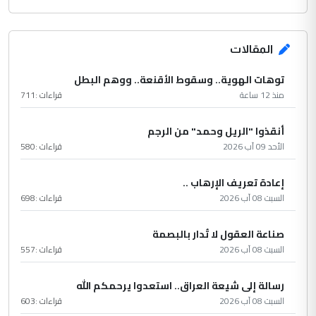
المقالات
توهات الهوية.. وسقوط الأقنعة.. ووهم البطل
منذ 12 ساعة
قراءات :
711
أنقذوا "الريل وحمد" من الرجم
الأحد 09 آب 2026
قراءات :
580
إعادة تعريف الإرهاب ..
السبت 08 آب 2026
قراءات :
698
صناعة العقول لا تُدار بالبصمة
السبت 08 آب 2026
قراءات :
557
رسالة إلى شيعة العراق.. استعدوا يرحمكم الله
السبت 08 آب 2026
قراءات :
603