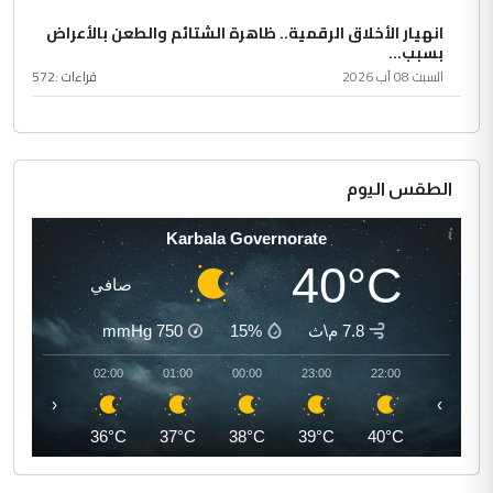
انهيار الأخلاق الرقمية.. ظاهرة الشتائم والطعن بالأعراض
بسبب...
السبت 08 آب 2026
قراءات :
572
الطقس اليوم
Karbala Governorate
40°C
صافي
7.8 م\ث
15%
750
mmHg
03:00
02:00
01:00
00:00
23:00
22:00
‹
›
35°C
36°C
37°C
38°C
39°C
40°C