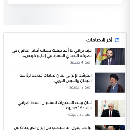
النظام السابق من التعويض (وثيقة)
3
وبه نستعين
التعليق : في عهد النظام البائد وفي عام 1987
عندما قام النظام بفتح الماء للاهوار وفاضت
البساتين ...
آخر الاضافات
الكشف عن إجراءات لتمكين ضحايا
حزب برزاني :لا أحد يمتلك حصانة أمام القانون في
الموضوع :
معركة التصدي للفساد في إقليم كردس...
النظام السابق من التعويض (وثيقة)
منذ 4 دقيقة
4
وبه نستعين
المرشد الإيراني يعين قيادات جديدة لرئاسة
الأركان والحرس الثوري
التعليق : في عهد النظام البائد وفي عام 1987
منذ 12 دقيقة
عندما قام النظام بفتح الماء للاهوار وفاضت
البساتين ...
لبنان يبحث التحضيرات لاستقبال النفط العراقي
الكشف عن إجراءات لتمكين ضحايا
الموضوع :
وإعادة تصديره
النظام السابق من التعويض (وثيقة)
منذ 23 دقيقة
ترامب يقول إنه سيطلب من إيران تعويضات عن
5
وبه نستعين