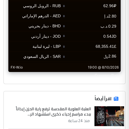
CurrencyRate
اقرأ أيضاً
العتبة العلوية المقدسة ترفع راية الحزن إيذاناً
ببدء مراسم إحياء ذكرى استشهاد الر...
منذ 24 ساعة