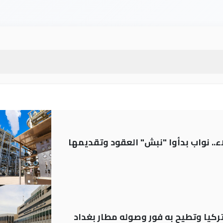
.. نواب بدأوا "نبش" العقود وتقديمها
تركيا وتطيح به فور وصوله مطار بغداد