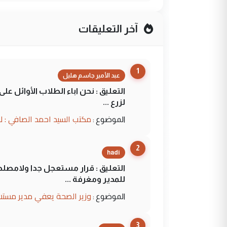
آخر التعليقات
1
عبد الأمير جاسم هليل
التعليق : نحن اباء الطلاب الأوائل ع
لزرع ...
مكتب السيد احمد الصافي : ل
الموضوع :
2
hadi
التعليق : قرار مستعجل جدا ولامصلحة
للمدير ومغرفة ...
وزير الصحة يعفي مدير مستش
الموضوع :
3