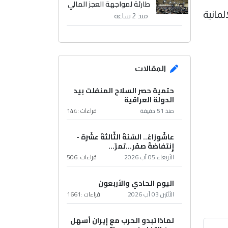
طارئة لمواجهة العجز المالي
ات الالمانية
منذ 2 ساعة
المقالات
حتمية حصر السلاح المنفلت بيد
الدولة العراقية
منذ 51 دقيقة
قراءات :
144
عاشُورْاءُ.. السّنَةُ الثّالثةَ عشَرَة -
إِنتفاضةُ صفَر…تمرّ...
الأربعاء 05 آب 2026
قراءات :
506
اليوم الحادي والأربعون
الأثنين 03 آب 2026
قراءات :
1661
لماذا تبدو الحرب مع إيران أسهل