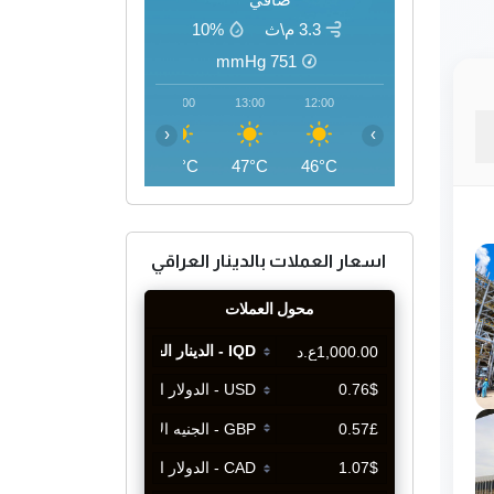
3.3 م\ث
10%
mmHg
751
16:00
15:00
14:00
13:00
12:00
‹
›
47°C
48°C
47°C
47°C
46°C
اسعار العملات بالدينار العراقي