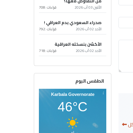
من التفاوض معها؟
الأثنين 03 آب 2026
قراءات :
708
صحراء السعودي بدم العراقي !
الأحد 02 آب 2026
قراءات :
792
الأكشن بنسخته العراقية
الأحد 02 آب 2026
قراءات :
718
الطقس اليوم
Karbala Governorate
46°C
كل
صافي