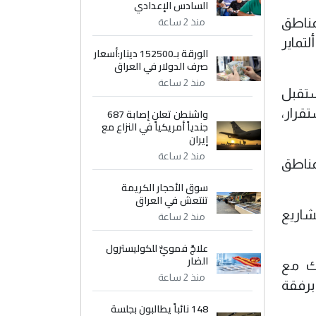
السادس الإعدادي
لمناطق
منذ 2 ساعة
لتماير
الورقة بـ152500 دينار:أسعار
صرف الدولار في العراق
منذ 2 ساعة
ستقبل
واشنطن تعلن إصابة 687
قرار،
جندياً أمريكياً في النزاع مع
إيران
منذ 2 ساعة
مناطق
سوق الأحجار الكريمة
تنتعش في العراق
شاريع
منذ 2 ساعة
علاجٌ فمويٌّ للكوليسترول
الضار
رك مع
منذ 2 ساعة
 برفقة
148 نائباً يطالبون بجلسة