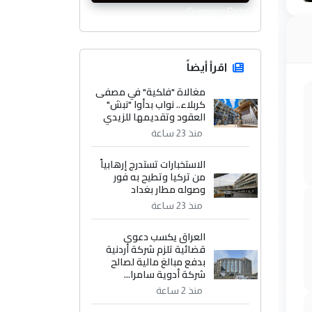
CurrencyRate
اقرأ أيضاً
مغالاة "فلكية" في مصفى
كربلاء.. نواب بدأوا "نبش"
العقود وتقديمها للزيدي
منذ 23 ساعة
الاستخبارات تستدرج إرهابياً
من تركيا وتطيح به فور
وصوله مطار بغداد
منذ 23 ساعة
العراق يكسب دعوى
قضائية تلزم شركة أردنية
بدفع مبالغ مالية لصالح
شركة أدوية سامرا...
منذ 2 ساعة