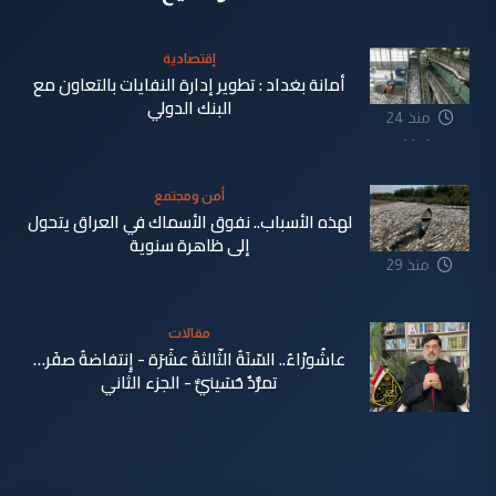
إقتصادية
أمانة بغداد : تطوير إدارة النفايات بالتعاون مع
البنك الدولي
منذ 24
دقيقة
أمن ومجتمع
لهذه الأسباب.. نفوق الأسماك في العراق يتحول
إلى ظاهرة سنوية
منذ 29
دقيقة
مقالات
عاشُورْاءُ.. السّنَةُ الثّالثةَ عشَرَة - إِنتفاضةُ صفَر…
تمرُّدٌ حُسَينيٌّ - الجزء الثاني
منذ 38
دقيقة