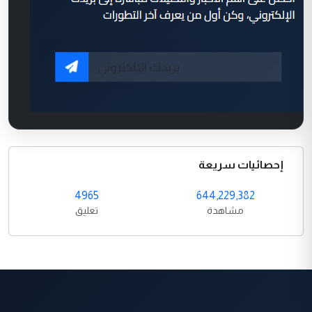
إحصائيات سريعة
4965
644,229,382
مشاهدة
تعليق