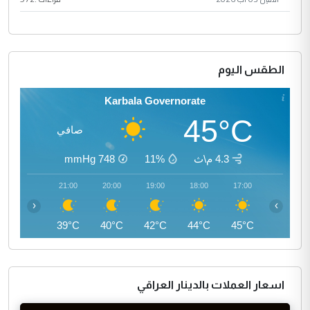
الطقس اليوم
Karbala Governorate
45°C
صافي
4.3 م\ث
11%
748
mmHg
22:00
21:00
20:00
19:00
18:00
17:00
‹
›
38°C
39°C
40°C
42°C
44°C
45°C
اسعار العملات بالدينار العراقي