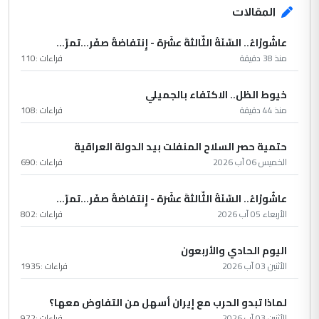
المقالات
عاشُورْاءُ.. السّنَةُ الثّالثةَ عشَرَة - إِنتفاضةُ صفَر…تمرّ...
منذ 38 دقيقة
قراءات :
110
خيوط الظل.. الاكتفاء بالجميلي
منذ 44 دقيقة
قراءات :
108
حتمية حصر السلاح المنفلت بيد الدولة العراقية
الخميس 06 آب 2026
قراءات :
690
عاشُورْاءُ.. السّنَةُ الثّالثةَ عشَرَة - إِنتفاضةُ صفَر…تمرّ...
الأربعاء 05 آب 2026
قراءات :
802
اليوم الحادي والأربعون
الأثنين 03 آب 2026
قراءات :
1935
لماذا تبدو الحرب مع إيران أسهل من التفاوض معها؟
الأثنين 03 آب 2026
قراءات :
972