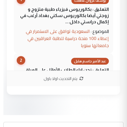
يوسف غزوان عصمت
التعليق : بكالوريوس فيزياء طبية متزوج و
زوجتي أيضا بكالوريوس سكني بغداد أرغب في
إكمال دراستي داخل ...
السعودية توافق على الاستمرار في
الموضوع :
إعطاء 100 منحة دراسية للطلبة العراقيين في
جامعاتها سنويا
2
عبد الأمير جاسم هليل
التعليق : نحن اباء الطلاب الأوائل على العراق
نتشرف بلقاء السيد احمد الصافي في العتبات
يتم التحديث اولا باول
الحسنية لزرع ...
مكتب السيد احمد الصافي : لا يوجود
الموضوع :
لدينا اي حساب على الفيس بوك وتويتر
3
hadi
التعليق : قرار مستعجل جدا ولامصلحة فيه