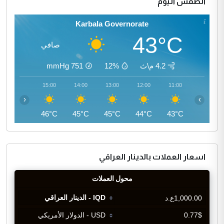
الطقس اليوم
Karbala Governorate
43°C
صافي
4.2 م\ث
12%
751
mmHg
16:00
15:00
14:00
13:00
12:00
11:00
‹
›
46°C
46°C
45°C
45°C
44°C
43°C
اسعار العملات بالدينار العراقي