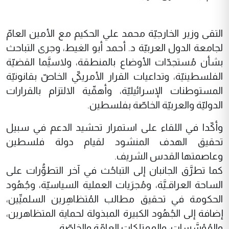
التقى وزير الخارجيّة محمد علي الحكيم مع الأمين العامّ
لجامعة الدول العربيّة د. أحمد أبو الغيط، وجرى التباحث
بشأن مُستجدّات الأوضاع بالمنطقة، ولاسيَّما القضيّة
الفلسطينيّة، وتداعيات القرار الأمريكيّ الخاصّ بقانونيّة
المستوطنات الإسرائيليّة، وأهمِّية الالتزام بالقرارات
الدوليّة والعربيّة الخاصّة بفلسطين.
وأكّدا في اللقاء على استمرار تحشيد الدعم في سبيل
تحقيق الهدف المنشود لقيام دولة فلسطين
وعاصمتها القدس الشريف.
كما تطرَّق الجانبان إلى التباحُث في آخر التطوُّرات على
الساحة العراقـيَّة، ومُجرَيات العملية السياسيّة، وجُهُود
الحكومة في تحقيق مطالب المُتظاهِرين السلميِّين،
إضافة إلى الجُهُود الكبيرة المبذولة لحماية المتظاهرين،
والمُؤسَّسات، والممتلكات العامّة والخاصّة.