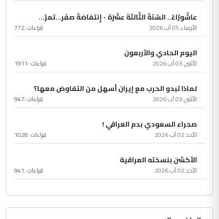
عاشُورْاءُ.. السّنَةُ الثّالثةَ عشَرَة - إِنتفاضةُ صفَر…تمرّ...
الأربعاء 05 آب 2026
قراءات :
772
اليوم الحادي والأربعون
الأثنين 03 آب 2026
قراءات :
1911
لماذا تبدو الحرب مع إيران أسهل من التفاوض معها؟
الأثنين 03 آب 2026
قراءات :
947
صحراء السعودي بدم العراقي !
الأحد 02 آب 2026
قراءات :
1028
الأكشن بنسخته العراقية
الأحد 02 آب 2026
قراءات :
941