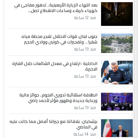
الاستماع للمدير ومغرفة ...
بعد انتهاء الزيارة الأربعينية.. تدهور مفاجئ في
كهرباء كربلاء وساعات الانقطاع تصل...
وزير الصحة يعفي مدير مستشفى الكرخ
الموضوع :
العام في بغداد
منذ 12 ساعة
جنوب لبنان: قوات الاحتلال تفجر محطة مياه
4
سردار
شقرا… وتفجيرات في كونين ووادي الحجير
التعليق : واحد من عصابة علي ماما يسقط
منذ 13 ساعة
جنسية الرافد الثالث للعراق ومن اصول عريقة
ابا فرات ...
الداخلية : ارتفاع في معدل الشائعات خلال الفترة
الاخيرة
الجواهري يرد على صدام حسين سل
الموضوع :
مضجعيك يابن الزنا (نص كامل)
منذ 13 ساعة
انطلاقة استثنائية لدوري النجوم.. جوائز مالية
5
سردار
ورعاية جديدة وظهور مؤثر لأحمد راضي
التعليق : واحد من عصابة علي ماما يسقط
منذ 13 ساعة
جنسية الرافد الثالث للعراق ومن اصول عريقة
ابا فرات ...
بزشكيان: علاقاتنا مع جيراننا أفضل مما كانت عليه
في الماضي
الجواهري يرد على صدام حسين سل
الموضوع :
مضجعيك يابن الزنا (نص كامل)
منذ 14 ساعة