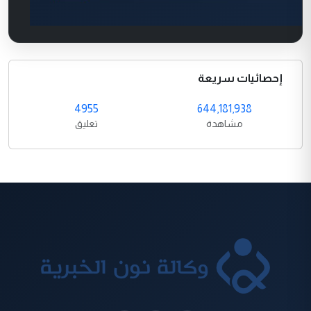
إحصائيات سريعة
4955
644,181,938
مشاهدة
تعليق