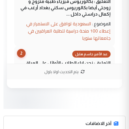
التعليق : بكالوريوس فيزياء طبية متزوج و
زوجتي أيضا بكالوريوس سكني بغداد أرغب في
إكمال دراستي داخل ...
السعودية توافق على الاستمرار في
الموضوع :
إعطاء 100 منحة دراسية للطلبة العراقيين في
جامعاتها سنويا
2
عبد الأمير جاسم هليل
التعليق : نحن اباء الطلاب الأوائل على العراق
نتشرف بلقاء السيد احمد الصافي في العتبات
يتم التحديث اولا باول
الحسنية لزرع ...
مكتب السيد احمد الصافي : لا يوجود
الموضوع :
لدينا اي حساب على الفيس بوك وتويتر
3
hadi
التعليق : قرار مستعجل جدا ولامصلحة فيه
آخر الاضافات
للوزاره ولا للمواطن القرار الصائب يكون بعد