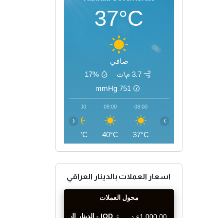
37°C
صافي
3.7 م\ث
17%
mmHg
751
12:00
11:00
10:00
09:00
08:00
‹
›
46°C
44°C
42°C
40°C
37°C
اسعار العملات بالدينار العراقي