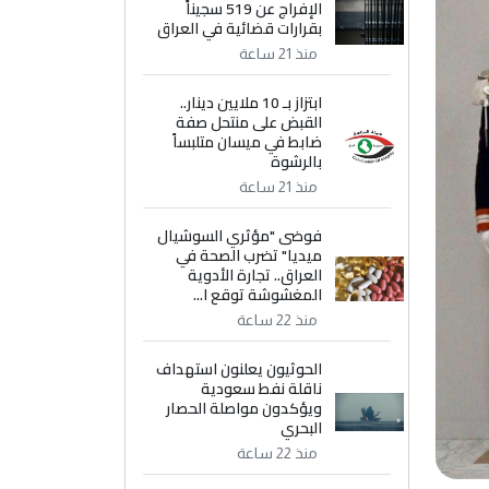
الإفراج عن 519 سجيناً
بقرارات قضائية في العراق
منذ 21 ساعة
ابتزاز بـ 10 ملايين دينار..
القبض على منتحل صفة
ضابط في ميسان متلبساً
بالرشوة
منذ 21 ساعة
فوضى "مؤثري السوشيال
ميديا" تضرب الصحة في
العراق.. تجارة الأدوية
المغشوشة توقع ا...
منذ 22 ساعة
الحوثيون يعلنون استهداف
ناقلة نفط سعودية
ويؤكدون مواصلة الحصار
البحري
منذ 22 ساعة