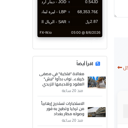
CurrencyRate
اقرأ أيضاً
كل
مغالاة "فلكية" في مصفى
كربلاء.. نواب بدأوا "نبش"
العقود وتقديمها للزيدي
منذ 20 ساعة
الاستخبارات تستدرج إرهابياً
من تركيا وتطيح به فور
وصوله مطار بغداد
منذ 20 ساعة