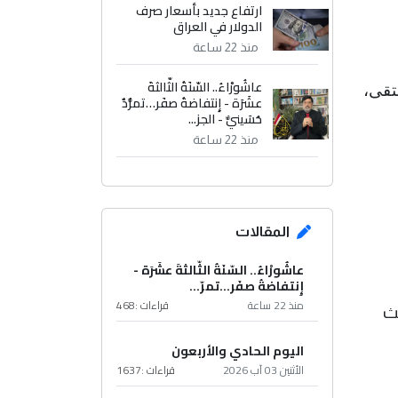
ارتفاع جديد بأسعار صرف
الدولار في العراق
منذ 22 ساعة
عاشُورْاءُ.. السّنَةُ الثّالثةَ
تقى،
عشَرَة - إِنتفاضةُ صفَر…تمرُّدٌ
حُسَينيٌّ - الجز...
منذ 22 ساعة
المقالات
عاشُورْاءُ.. السّنَةُ الثّالثةَ عشَرَة -
إِنتفاضةُ صفَر…تمرّ...
منذ 22 ساعة
قراءات :
468
حث
اليوم الحادي والأربعون
الأثنين 03 آب 2026
قراءات :
1637