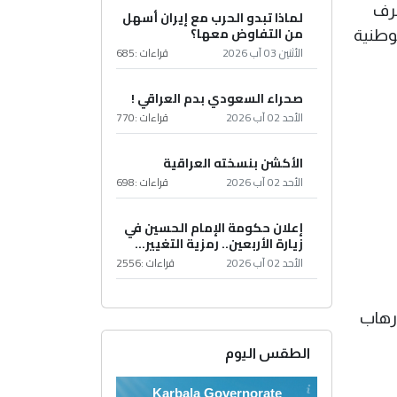
طرف
لماذا تبدو الحرب مع إيران أسهل
من التفاوض معها؟
لوطنية
الأثنين 03 آب 2026
قراءات :
685
صحراء السعودي بدم العراقي !
الأحد 02 آب 2026
قراءات :
770
الأكشن بنسخته العراقية
الأحد 02 آب 2026
قراءات :
698
إعلان حكومة الإمام الحسين في
زيارة الأربعين.. رمزية التغيير...
الأحد 02 آب 2026
قراءات :
2556
إرهاب
الطقس اليوم
Karbala Governorate