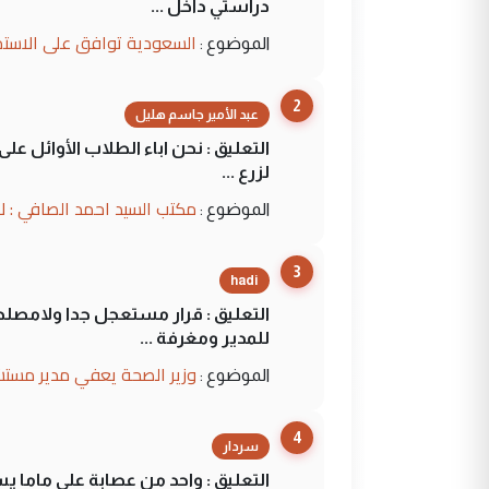
دراستي داخل ...
السعودية توافق على الاستمرار في إعطاء 100 منحة دراسية للطل
الموضوع :
2
عبد الأمير جاسم هليل
التعليق : نحن اباء الطلاب الأوائل ع
لزرع ...
مكتب السيد احمد الصافي : ل
الموضوع :
3
hadi
التعليق : قرار مستعجل جدا ولامصلحة
للمدير ومغرفة ...
وزير الصحة يعفي مدير مستش
الموضوع :
4
سردار
التعليق : واحد من عصابة علي ماما ي