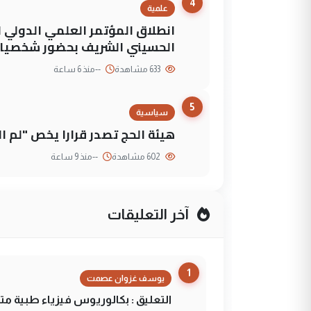
4
علمية
انطلاق المؤتمر العلمي الدولي ا
الحسيني الشريف بحضور شخصيات
633 مشاهدة
--
منذ 6 ساعة
5
سياسية
هيئة الحج تصدر قرارا يخص "لم 
602 مشاهدة
--
منذ 9 ساعة
آخر التعليقات
1
يوسف غزوان عصمت
التعليق : بكالوريوس فيزياء طبية م