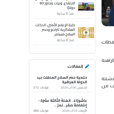
الارتفاع، وبرنت يتجاوز 83
دولارًا
منذ 8 ساعة
خلية الإعلام الأمني: الدكات
العشائرية تتراجع وحصر
السلاح مستمر
منذ 8 ساعة
حافظات
راهنة
المقالات
حتمية حصر السلاح المنفلت بيد
 مشتتة
الدولة العراقية
دات من
الخميس 06 آب 2026
قراءات :
572
عاشُورْاءُ.. السّنَةُ الثّالثةَ عشَرَة -
إِنتفاضةُ صفَر…تمرّ...
الأربعاء 05 آب 2026
قراءات :
696