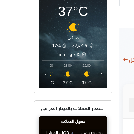
37°C
صافي
4.5 م\ث
17%
mmHg
749
كل
02:00
01:00
00:00
23:00
22:00
‹
›
34°C
35°C
36°C
37°C
37°C
اسعار العملات بالدينار العراقي