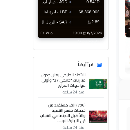
CurrencyRate
اقرأ أيضاً
الاتحاد الخليجي يعلن جدول
مباريات "خليجي 27" وأولى
مواجهات العراق
منذ 24 ساعة
(796) الف مستفيد من
خدمات قسم التنمية
والتأهيل الاجتماعي للشباب
في الزيارة الارب...
منذ 24 ساعة