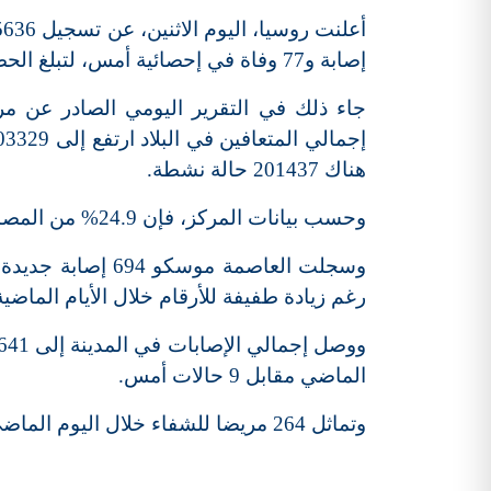
إصابة و77 وفاة في إحصائية أمس، لتبلغ الحصيلة 818120 حالة، منها 13354 وفاة.
جاء ذلك في التقرير اليومي الصادر عن م
هناك 201437 حالة نشطة.
وحسب بيانات المركز، فإن 24.9% من المصابين الجدد لم تظهر لديهم أعراض المرض.
رغم زيادة طفيفة للأرقام خلال الأيام الماضية
الماضي مقابل 9 حالات أمس.
وتماثل 264 مريضا للشفاء خلال اليوم الماضي ليرتفع مجموع المتعافين في المدينة إلى 174985.