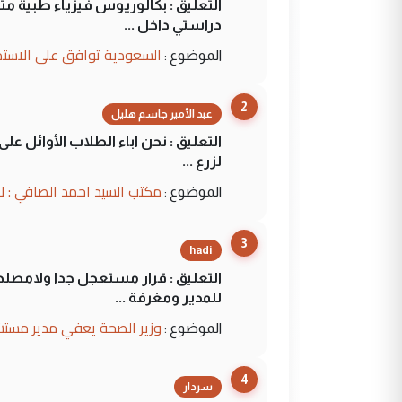
التعليق : بكالوريوس فيزياء طبية م
دراستي داخل ...
السعودية توافق على الاستمرار في إعطاء 100 منحة دراسية للطل
الموضوع :
2
عبد الأمير جاسم هليل
التعليق : نحن اباء الطلاب الأوائل ع
لزرع ...
مكتب السيد احمد الصافي : ل
الموضوع :
3
hadi
التعليق : قرار مستعجل جدا ولامصلحة
للمدير ومغرفة ...
وزير الصحة يعفي مدير مستش
الموضوع :
4
سردار