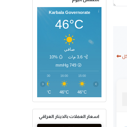
Karbala Governorate
46°C
صافي
كل
3.6 م\ث
10%
mmHg
749
19:00
18:00
17:00
16:00
15:00
‹
›
42°C
44°C
45°C
46°C
46°C
اسعار العملات بالدينار العراقي