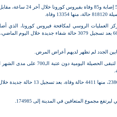
ركز العمليات الروسي لمكافحة فيروس كورونا، الذي أض
إجمالي المتعافين في البلاد ارتفع إلى 603329 بعد تسجيل 3079 حالة شفاء جديدة خلال اليوم 
وسجلت العاصمة موسكو 694 إصابة جديدة لتبقى الحصيلة اليومية دون عتبة الـ
.
ووصل إجمالي الإصابات في المدينة إلى 238641، منها 4411 حالة وفاة، بعد تسج