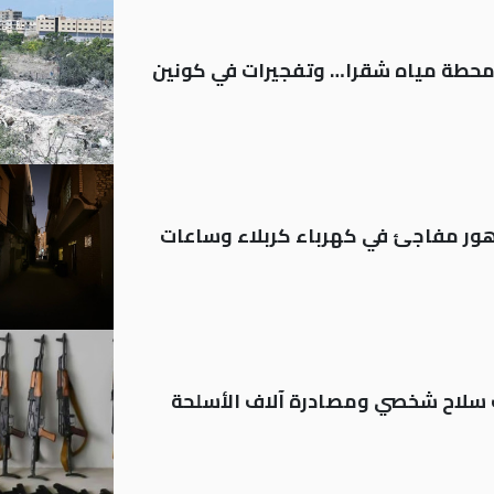
ر محطة مياه شقرا… وتفجيرات في كونين
 تدهور مفاجئ في كهرباء كربلاء وساعات
ة: تسجيل أكثر من 20 ألف سلاح شخصي ومصادرة آلاف الأسلحة