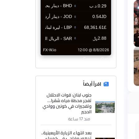
CurrencyRate
اقرأ أيضاً
جنوب لبنان: قوات الاحتلال
تفجر محطة مياه شقرا…
وتفجيرات في كونين ووادي
الحجير
منذ 17 ساعة
بعد انتهاء الزيارة الأربعينية..
تدهور مفاجئ في كهرباء