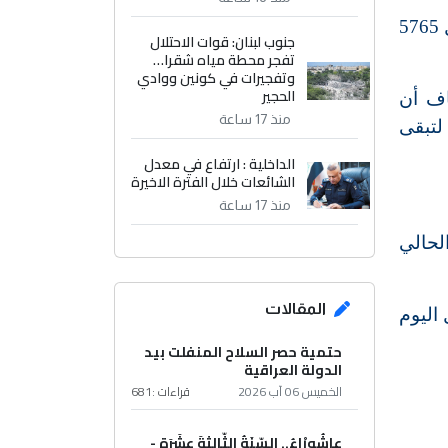
أعلنت روسيا، اليوم الاثنين، عن تسجيل 5636 إصابة و85 وفاة بفيروس كورونا خلال آخر 24 ساعة، مقابل 5765
جنوب لبنان: قوات الاحتلال
تفجر محطة مياه شقرا…
وتفجيرات في كونين ووادي
الحجير
اف أن
منذ 17 ساعة
الماضي، لتبقى
الداخلية : ارتفاع في معدل
الشائعات خلال الفترة الاخيرة
منذ 17 ساعة
700 على مدى الشهر الحالي
المقالات
يل 13 حالة جديدة خلال اليوم
حتمية حصر السلاح المنفلت بيد
الدولة العراقية
الخميس 06 آب 2026
قراءات :
681
عاشُورْاءُ.. السّنَةُ الثّالثةَ عشَرَة -