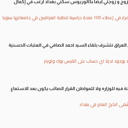
تزوج و زوجتي أيضا بكالوريوس سكني بغداد أرغب في إكمال
بة العراقيين في جامعاتها سنويا
لى العراق نتشرف بلقاء السيد احمد الصافي في العتبات الحسنية
ا يوجود لدينا اي حساب على الفيس بوك وتويتر
 فيه للوزاره ولا للمواطن القرار الصائب يكون بعد الاستماع
فى الكرخ العام في بغداد