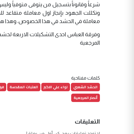
شرعاً وقانوناً بتسجيل من يتوفى متوفياً وليس 
وتكللت الجهود بإنجاز اول معاملة متقاعد لل
معاملة في الحشد في هذا الخصوص، وهذا هو اق
وفرقة العباس احدى التشكيلات الاربعة لحشد ا
المرجعية
كلمات مفتاحية
الحشد الشعبي
لواء علي الاكبر
العتبات المقدسة
فرق
أنصار المرجعية
التعليقات
لا توجد تعليقات بعد. كن أول من يعلق!