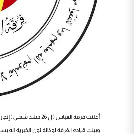
أعلنت فرقة العباس ( ل 26 حشد شعبي ) إنجاز أول معاملة متوفي في الحشد الشعبي
وبينت قيادة الفرقة لوكالة نون الخبرية انه ب