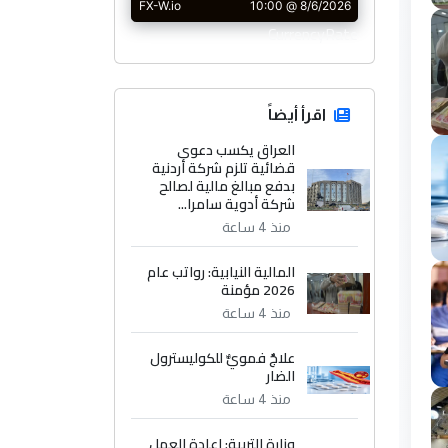
CurrencyRate
اقرأ أيضاً
العراق يكسب دعوى
قضائية تلزم شركة أردنية
بدفع مبالغ مالية لصالح
شركة أدوية سامرا...
منذ 4 ساعة
المالية النيابية: رواتب عام
2026 مؤمنة
منذ 4 ساعة
علاجٌ فمويٌّ للكوليسترول
الضار
منذ 4 ساعة
وزارة التربية: إعادة العمل