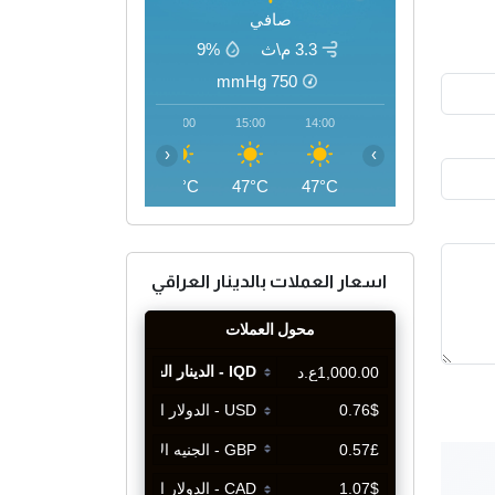
صافي
3.3 م\ث
9%
mmHg
750
18:00
17:00
16:00
15:00
14:00
‹
›
45°C
46°C
47°C
47°C
47°C
اسعار العملات بالدينار العراقي