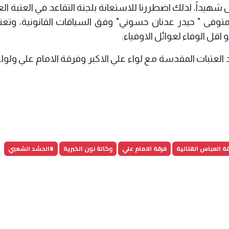
شهيداً، لذلك اضطررنا للاستعانة بلجنة التقاعد في العتبة ال
متوفى " حيدر عدنان حسوني" وفق السياقات القانونية، وتعتب
ل الوفاء لعوائل الاوفياء.
لعتبات المقدسة مع لواء علي الاكبر وفرقة الامام علي ولواء
ة العباس القتالية
فرقة الامام علي
وكالة نون الخبرية
#الحشد الشعبي