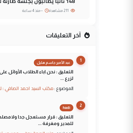
148 نائباً يطالبون بجلسة طارئة لمواجهة العجز المالي
211 مشاهدة
--
منذ 4 ساعة
آخر التعليقات
1
عبد الأمير جاسم هليل
التعليق : نحن اباء الطلاب الأوائل ع
لزرع ...
مكتب السيد احمد الصافي : ل
الموضوع :
2
hadi
التعليق : قرار مستعجل جدا ولامصلحة
للمدير ومغرفة ...