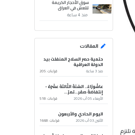
سوق الأحجار الكريمة
تنتعش في العراق
منذ 4 ساعة
المقالات
حتمية حصر السلاح المنفلت بيد
الدولة العراقية
منذ 3 ساعة
قراءات :
205
عاشُورْاءُ.. السّنَةُ الثّالثةَ عشَرَة -
إِنتفاضةُ صفَر…تمرّ...
الأربعاء 05 آب 2026
قراءات :
518
اليوم الحادي والأربعون
الأثنين 03 آب 2026
قراءات :
1668
 تلتزم