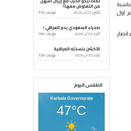
لماذا تبدو الحرب مع إيران أسهل
عباسية
من التفاوض معها؟
الأثنين 03 آب 2026
قراءات :
715
ر اول
صحراء السعودي بدم العراقي !
 انصار
الأحد 02 آب 2026
قراءات :
799
الأكشن بنسخته العراقية
الأحد 02 آب 2026
قراءات :
724
الطقس اليوم
Karbala Governorate
47°C